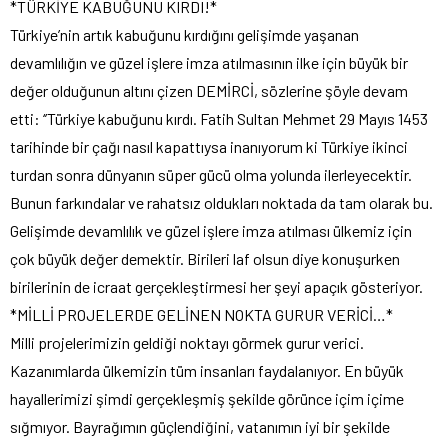
*TÜRKİYE KABUĞUNU KIRDI!*
Türkiye’nin artık kabuğunu kırdığını gelişimde yaşanan
devamlılığın ve güzel işlere imza atılmasının ilke için büyük bir
değer olduğunun altını çizen DEMİRCİ, sözlerine şöyle devam
etti: ‘’Türkiye kabuğunu kırdı. Fatih Sultan Mehmet 29 Mayıs 1453
tarihinde bir çağı nasıl kapattıysa inanıyorum ki Türkiye ikinci
turdan sonra dünyanın süper gücü olma yolunda ilerleyecektir.
Bunun farkındalar ve rahatsız oldukları noktada da tam olarak bu.
Gelişimde devamlılık ve güzel işlere imza atılması ülkemiz için
çok büyük değer demektir. Birileri laf olsun diye konuşurken
birilerinin de icraat gerçekleştirmesi her şeyi apaçık gösteriyor.
*MİLLİ PROJELERDE GELİNEN NOKTA GURUR VERİCİ…*
Milli projelerimizin geldiği noktayı görmek gurur verici.
Kazanımlarda ülkemizin tüm insanları faydalanıyor. En büyük
hayallerimizi şimdi gerçekleşmiş şekilde görünce içim içime
sığmıyor. Bayrağımın güçlendiğini, vatanımın iyi bir şekilde