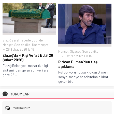
Elazığ yerel haberler
,
Gündem
,
Manşet
,
Son dakika
,
Üst manşet
26 Şubat 2026 15:16
Manşet
,
Siyaset
,
Son dakika
Elazığ’da 4 Kişi Vefat Etti (26
2 Haziran 2023 08:14
Şubat 2026)
Rıdvan Dilmen’den flaş
Elazığ Belediyesi mezarlık bilgi
açıklama
sisteminden gelen son verilere
Futbol yorumcusu Rıdvan Dilmen,
göre 26...
sosyal medya hesabından dikkat
çeken bir...
YORUMLAR