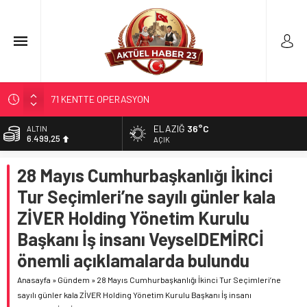
71 KENTTE OPERASYON
TÜRK DÜNYASI BAŞKENTLERİ
GÜNEŞ; 12 AĞUSTOS’TA TUTULACAK…
ELAZIĞ
36°C
ALTIN
6.499,25
AÇIK
SOSYAL MEDYANIN KÜÇÜK YAŞ BAĞIMLILIĞI
BİST
EĞİTİMCİLERİN PROMOSYONU 3,5 YIL OLDU
28 Mayıs Cumhurbaşkanlığı İkinci
13.798,82
Tur Seçimleri’ne sayılı günler kala
DOLAR
47,5921
ZİVER Holding Yönetim Kurulu
EURO
Başkanı İş insanı VeyselDEMİRCİ
54,9747
önemli açıklamalarda bulundu
Anasayfa
»
Gündem
»
28 Mayıs Cumhurbaşkanlığı İkinci Tur Seçimleri’ne
sayılı günler kala ZİVER Holding Yönetim Kurulu Başkanı İş insanı