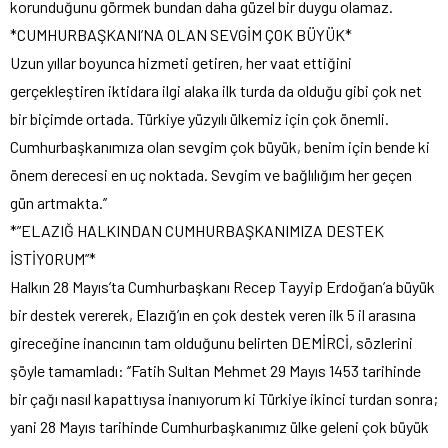
korunduğunu görmek bundan daha güzel bir duygu olamaz.
*CUMHURBAŞKANI’NA OLAN SEVGİM ÇOK BÜYÜK*
Uzun yıllar boyunca hizmeti getiren, her vaat ettiğini
gerçekleştiren iktidara ilgi alaka ilk turda da olduğu gibi çok net
bir biçimde ortada. Türkiye yüzyılı ülkemiz için çok önemli.
Cumhurbaşkanımıza olan sevgim çok büyük, benim için bende ki
önem derecesi en uç noktada. Sevgim ve bağlılığım her geçen
gün artmakta.’’
*”ELAZIĞ HALKINDAN CUMHURBAŞKANIMIZA DESTEK
İSTİYORUM”*
Halkın 28 Mayıs’ta Cumhurbaşkanı Recep Tayyip Erdoğan’a büyük
bir destek vererek, Elazığ’ın en çok destek veren ilk 5 il arasına
gireceğine inancının tam olduğunu belirten DEMİRCİ, sözlerini
şöyle tamamladı: ‘’Fatih Sultan Mehmet 29 Mayıs 1453 tarihinde
bir çağı nasıl kapattıysa inanıyorum ki Türkiye ikinci turdan sonra;
yani 28 Mayıs tarihinde Cumhurbaşkanımız ülke geleni çok büyük