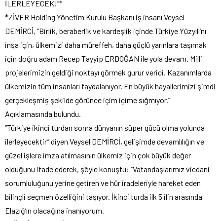
İLERLEYECEK!’’*
*ZİVER Holding Yönetim Kurulu Başkanı iş insanı Veysel
DEMİRCİ, ‘’Birlik, beraberlik ve kardeşlik içinde Türkiye Yüzyılı’nı
inşa için, ülkemizi daha müreffeh, daha güçlü yarınlara taşımak
için doğru adam Recep Tayyip ERDOĞAN ile yola devam. Milli
projelerimizin geldiği noktayı görmek gurur verici. Kazanımlarda
ülkemizin tüm insanları faydalanıyor. En büyük hayallerimizi şimdi
gerçekleşmiş şekilde görünce içim içime sığmıyor.’’
Açıklamasında bulundu.
‘’Türkiye ikinci turdan sonra dünyanın süper gücü olma yolunda
ilerleyecektir’’ diyen Veysel DEMİRCİ, gelişimde devamlılığın ve
güzel işlere imza atılmasının ülkemiz için çok büyük değer
olduğunu ifade ederek, şöyle konuştu: ‘’Vatandaşlarımız vicdani
sorumluluğunu yerine getiren ve hür iradeleriyle hareket eden
bilinçli seçmen özelliğini taşıyor. İkinci turda ilk 5 ilin arasında
Elazığ’ın olacağına inanıyorum.