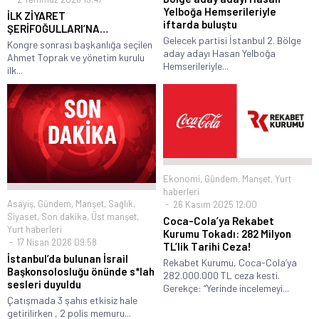
Yelboğa Hemserileriyle
İLK ZİYARET
iftarda buluştu
ŞERİFOĞULLARI’NA…
Gelecek partisi İstanbul 2. Bölge
Kongre sonrası başkanlığa seçilen
aday adayı Hasan Yelboğa
Ahmet Toprak ve yönetim kurulu
Hemserileriyle...
ilk...
Ekonomi
,
Gündem
,
Manşet
,
Yurt
haberleri
Asayiş
,
Gündem
,
Manşet
,
Sağlık
,
26 Kasım 2025 12:00
Siyaset
,
Son dakika
,
Üst manşet
,
Coca-Cola’ya Rekabet
Yurt haberleri
Kurumu Tokadı: 282 Milyon
17 Nisan 2026 09:58
TL’lik Tarihi Ceza!
İstanbul’da bulunan İsrail
Rekabet Kurumu, Coca-Cola’ya
Başkonsolosluğu önünde s*lah
282.000.000 TL ceza kesti.
sesleri duyuldu
Gerekçe: “Yerinde incelemeyi...
Çatışmada 3 şahıs etkisiz hale
getirilirken , 2 polis memuru...