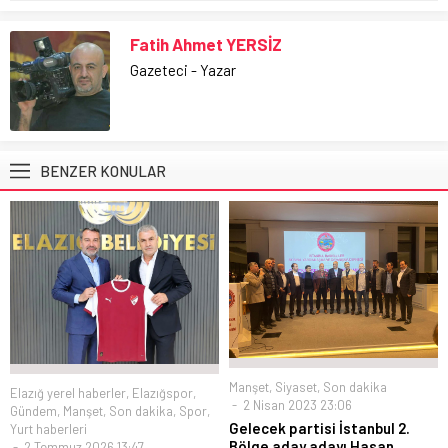
Fatih Ahmet YERSİZ
Gazeteci - Yazar
BENZER KONULAR
Manşet
,
Siyaset
,
Son dakika
Elazığ yerel haberler
,
Elazığspor
,
2 Nisan 2023 23:06
Gündem
,
Manşet
,
Son dakika
,
Spor
,
Gelecek partisi İstanbul 2.
Yurt haberleri
Bölge aday adayı Hasan
2 Temmuz 2026 13:47