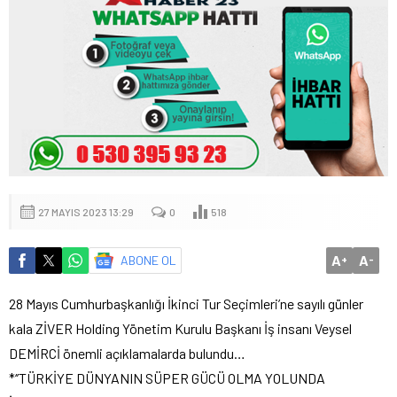
27 MAYIS 2023 13:29
0
518
A
A
ABONE OL
+
-
28 Mayıs Cumhurbaşkanlığı İkinci Tur Seçimleri’ne sayılı günler
kala ZİVER Holding Yönetim Kurulu Başkanı İş insanı Veysel
DEMİRCİ önemli açıklamalarda bulundu…
*‘’TÜRKİYE DÜNYANIN SÜPER GÜCÜ OLMA YOLUNDA