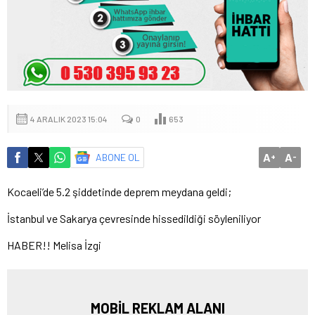
4 ARALIK 2023 15:04
0
653
A
A
ABONE OL
+
-
Kocaeli’de 5.2 şiddetinde deprem meydana geldi;
İstanbul ve Sakarya çevresinde hissedildiği söyleniliyor
HABER!! Melisa İzgi
MOBİL REKLAM ALANI