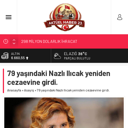
298 MİLYON DOLARLIK İHRACAT
ERDEM; ENTÜBE EDİLDİ…
ELAZIĞ
36°C
BİST
13.779,39
ELAZIĞ’DA TEFECİLİK OPERASYONU
PARÇALI BULUTLU
YRP’DEN, KARAYOLCULARA TEŞEKKÜR
DOLAR
79 yaşındaki Nazlı Ilıcak yeniden
47,7111
TÜRK OĞUZ BOYLARI
cezaevine girdi.
EURO
55,1881
Anasayfa
»
Asayiş
»
79 yaşındaki Nazlı Ilıcak yeniden cezaevine girdi.
ALTIN
6.660,55