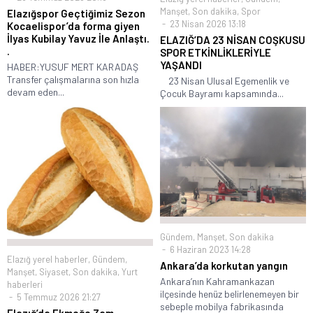
Manşet
,
Son dakika
,
Spor
Elazığspor Geçtiğimiz Sezon
23 Nisan 2026 13:18
Kocaelispor’da forma giyen
İlyas Kubilay Yavuz İle Anlaştı.
ELAZIĞ’DA 23 NİSAN COŞKUSU
.
SPOR ETKİNLİKLERİYLE
YAŞANDI
HABER:YUSUF MERT KARADAŞ
Transfer çalışmalarına son hızla
23 Nisan Ulusal Egemenlik ve
devam eden...
Çocuk Bayramı kapsamında...
Gündem
,
Manşet
,
Son dakika
6 Haziran 2023 14:28
Elazığ yerel haberler
,
Gündem
,
Ankara’da korkutan yangın
Manşet
,
Siyaset
,
Son dakika
,
Yurt
Ankara’nın Kahramankazan
haberleri
ilçesinde henüz belirlenemeyen bir
5 Temmuz 2026 21:27
sebeple mobilya fabrikasında