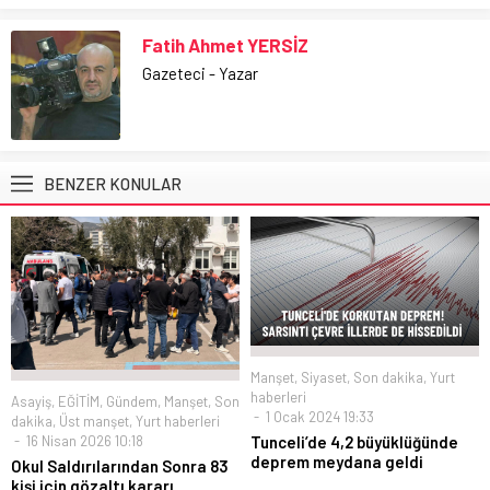
Fatih Ahmet YERSİZ
Gazeteci - Yazar
BENZER KONULAR
Manşet
,
Siyaset
,
Son dakika
,
Yurt
haberleri
Asayiş
,
EĞİTİM
,
Gündem
,
Manşet
,
Son
1 Ocak 2024 19:33
dakika
,
Üst manşet
,
Yurt haberleri
16 Nisan 2026 10:18
Tunceli’de 4,2 büyüklüğünde
deprem meydana geldi
Okul Saldırılarından Sonra 83
kişi için gözaltı kararı