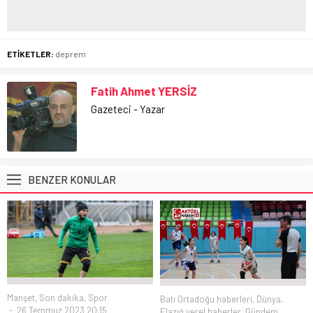
ETİKETLER:
deprem
Fatih Ahmet YERSİZ
Gazeteci - Yazar
BENZER KONULAR
Manşet
,
Son dakika
,
Spor
Batı Ortadoğu haberleri
,
Dünya
,
26 Temmuz 2023 20:15
Elazığ yerel haberler
,
Gündem
,