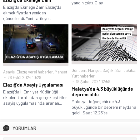
Elazığ’da Ekmeğe Zam
yangın çıktı. Olay...
Elazığ’da Ekmeğe Zam Elazığ’da
ekmek fiyatları yeniden
güncellendi. Yeni tarifeye...
Gündem
,
Manşet
,
Sağlık
,
Son dakika
,
Asayiş
,
Elazığ yerel haberler
,
Manşet
Yurt haberleri
26 Eylül 2024 10:29
19 Şubat 2024 12:59
Elazığ’da Asayiş Uygulaması
Malatya’da 4.3 büyüklüğünde
Elazığ’da İl Emniyet Müdürlüğü
deprem oldu
ekipleri tarafından gerçekleştirilen
Malatya Doğanşehir’de 4.3
asayiş uygulamasında aranan...
büyüklüğünde bir deprem meydana
geldi. Saat 12.23’te...
YORUMLAR