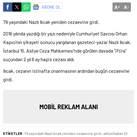
A
A
ABONE OL
+
-
79 yaşındaki Nazlı Ilıcak yeniden cezaevine girdi.
2016 yılında yazdığı bir yazı nedeniyle Cumhuriyet Savcısı Orhan
Kapıcı’nın şikayeti sonucu yargılanan gazeteci-yazar Nazlı Ilıcak,
İstanbul 15. Asliye Ceza Mahkemesi’nde görülen davada “iftira”
suçundan 2 yıl 6 ay hapis cezası aldı.
Ilıcak, cezanın istinafta onanmasının ardından bugün cezaevine
girdi.
MOBİL REKLAM ALANI
ETİKETLER:
79 yaşındaki Nazlı Ilıcak yeniden cezaevine girdi.
,
aktüelhaber23