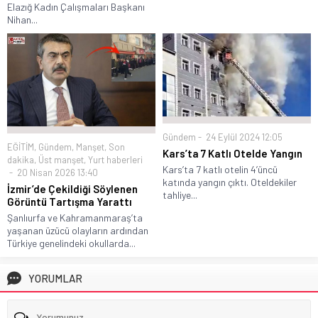
Elazığ Kadın Çalışmaları Başkanı
Nihan...
Gündem
24 Eylül 2024 12:05
EĞİTİM
,
Gündem
,
Manşet
,
Son
Kars’ta 7 Katlı Otelde Yangın
dakika
,
Üst manşet
,
Yurt haberleri
Kars’ta 7 katlı otelin 4’üncü
20 Nisan 2026 13:40
katında yangın çıktı. Oteldekiler
İzmir’de Çekildiği Söylenen
tahliye...
Görüntü Tartışma Yarattı
Şanlıurfa ve Kahramanmaraş’ta
yaşanan üzücü olayların ardından
Türkiye genelindeki okullarda...
YORUMLAR