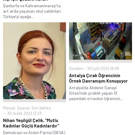
Şanlıurfa ve Kahramanmaraş’ta
art arda yaşanan okul saldırıları
Türkiye’yi ayağa...
Gündem
19 Eylül 2024 18:06
Antalya Çırak Öğrencinin
Örnek Davranışını Konuşuyor
Antalya’da Akdeniz Sanayi
Sitesi’nde çıraklık yapan 13
yaşındaki ortaokul öğrencisi...
Manşet
,
Siyaset
,
Son dakika
30 Aralık 2022 12:23
Nihan Yeşilgül Çelik, “Mutlu
Kadınlar Güçlü Kadınlardır’’
Demokrasi ve Atılım Partisi (DEVA)