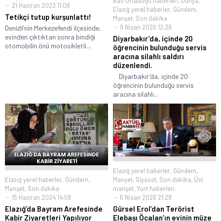
Batı Ortadoğu haberleri
,
Dünya
,
21 Haziran 2023 11:08
Elazığ yerel haberler
,
Gündem
,
Tetikçi tutup kurşunlattı!
Manşet
,
Son dakika
9 Nisan 2026 12:38
Denizli’nin Merkezefendi ilçesinde,
evinden çıktıktan sonra bindiği
Diyarbakır’da, içinde 20
otomobilin önü motosikletli...
öğrencinin bulunduğu servis
aracına silahlı saldırı
düzenlendi.
Diyarbakır’da, içinde 20
öğrencinin bulunduğu servis
aracına silahlı...
Elazığ yerel haberler
,
Gündem
,
Elazığ yerel haberler
,
Gündem
,
Manşet
,
Siyaset
,
Son dakika
,
Üst
Manşet
,
Son dakika
manşet
,
Yurt haberleri
15 Haziran 2024 14:58
6 Nisan 2026 21:28
Elazığ’da Bayram Arefesinde
Gürsel Erol’dan Terörist
Kabir Ziyaretleri Yapılıyor
Elebaşı Öcalan’ın evinin müze