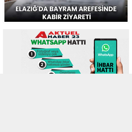
15 HAZIRAN 2024 14:58
0
582
A
A
ABONE OL
+
-