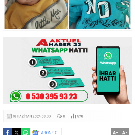
16 HAZIRAN 2024 08:33
0
576
A
A
ABONE OL
+
-