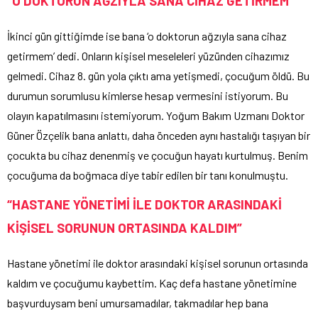
“O DOKTORUN AĞZIYLA SANA CİHAZ GETİRMEM”
İkinci gün gittiğimde ise bana ‘o doktorun ağzıyla sana cihaz
getirmem’ dedi. Onların kişisel meseleleri yüzünden cihazımız
gelmedi. Cihaz 8. gün yola çıktı ama yetişmedi, çocuğum öldü. Bu
durumun sorumlusu kimlerse hesap vermesini istiyorum. Bu
olayın kapatılmasını istemiyorum. Yoğum Bakım Uzmanı Doktor
Güner Özçelik bana anlattı, daha önceden aynı hastalığı taşıyan bir
çocukta bu cihaz denenmiş ve çocuğun hayatı kurtulmuş. Benim
çocuğuma da boğmaca diye tabir edilen bir tanı konulmuştu.
“HASTANE YÖNETİMİ İLE DOKTOR ARASINDAKİ
KİŞİSEL SORUNUN ORTASINDA KALDIM”
Hastane yönetimi ile doktor arasındaki kişisel sorunun ortasında
kaldım ve çocuğumu kaybettim. Kaç defa hastane yönetimine
başvurduysam beni umursamadılar, takmadılar hep bana