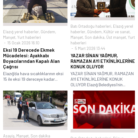
Batı Ortadoğu haberleri
,
Elazığ yerel
Elazığ yerel haberler
,
Gündem
,
haberler
,
Gündem
,
Kültür ve sanat
,
Manşet
,
Yurt haberleri
Manşet
,
Son dakika
,
Üst manşet
,
Yurt
15 Ocak 2026 16:10
haberleri
5 Mart 2026 13:44
Eksi 19 Derecede Ekmek
Mücadelesi: Ayakkabı
YAZAR SİNAN YAĞMUR,
Boyacılarından Kapalı Alan
RAMAZAN AYI ETKİNLİKLERİNE
Çağrısı
KONUK OLUYOR
Elazığ’da hava sıcaklıklarının eksi
YAZAR SİNAN YAĞMUR, RAMAZAN
15 ile eksi 19 dereceye kadar...
AYI ETKİNLİKLERİNE KONUK
OLUYOR Elazığ Belediyesi’nin...
Asayiş
,
Manşet
,
Son dakika