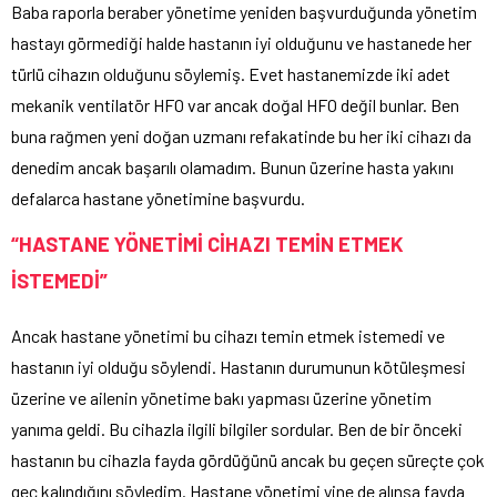
Baba raporla beraber yönetime yeniden başvurduğunda yönetim
hastayı görmediği halde hastanın iyi olduğunu ve hastanede her
türlü cihazın olduğunu söylemiş. Evet hastanemizde iki adet
mekanik ventilatör HFO var ancak doğal HFO değil bunlar. Ben
buna rağmen yeni doğan uzmanı refakatinde bu her iki cihazı da
denedim ancak başarılı olamadım. Bunun üzerine hasta yakını
defalarca hastane yönetimine başvurdu.
“HASTANE YÖNETİMİ CİHAZI TEMİN ETMEK
İSTEMEDİ”
Ancak hastane yönetimi bu cihazı temin etmek istemedi ve
hastanın iyi olduğu söylendi. Hastanın durumunun kötüleşmesi
üzerine ve ailenin yönetime bakı yapması üzerine yönetim
yanıma geldi. Bu cihazla ilgili bilgiler sordular. Ben de bir önceki
hastanın bu cihazla fayda gördüğünü ancak bu geçen süreçte çok
geç kalındığını söyledim. Hastane yönetimi yine de alınsa fayda