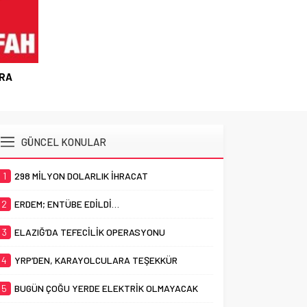
BİR OP
ARA
GÜNCEL KONULAR
1
298 MİLYON DOLARLIK İHRACAT
2
ERDEM; ENTÜBE EDİLDİ…
3
ELAZIĞ’DA TEFECİLİK OPERASYONU
4
YRP’DEN, KARAYOLCULARA TEŞEKKÜR
5
BUGÜN ÇOĞU YERDE ELEKTRİK OLMAYACAK