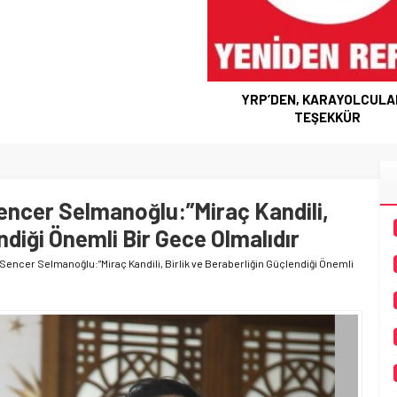
YRP’DEN, KARAYOLCUL
TEŞEKKÜR
Sencer Selmanoğlu:”Miraç Kandili,
ndiği Önemli Bir Gece Olmalıdır
nı Sencer Selmanoğlu:”Miraç Kandili, Birlik ve Beraberliğin Güçlendiği Önemli