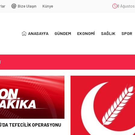
rlar
Bize Ulaşın
Künye
8 Ağustos
ANASAYFA
GÜNDEM
EKONOMİ
SAĞLIK
SPOR
T
SYONU
ŞEKKÜR
Ğ’DA TEFECİLİK OPERASYONU