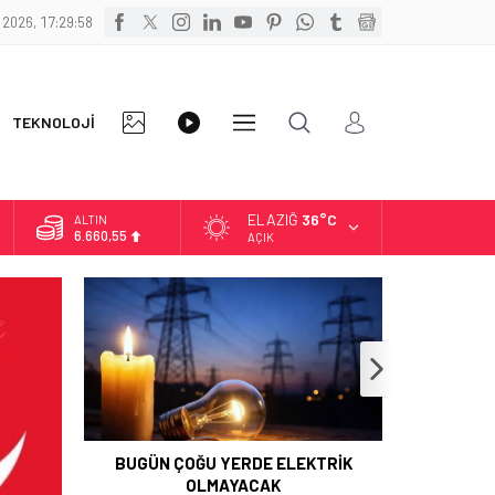
 2026, 17:29:59
FOTO
VİDEO
TEKNOLOJİ
DİĞER
GALERİ
GALERİ
ELAZIĞ
36°C
ALTIN
6.660,55
AÇIK
BİST
13.779,39
DOLAR
47,7111
EURO
55,1881
BUGÜN ÇOĞU YERDE ELEKTRİK
OLMAYACAK