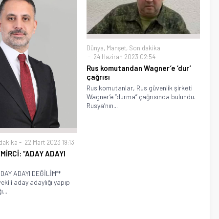
Dünya
,
Manşet
,
Son dakika
24 Haziran 2023 02:54
Rus komutandan Wagner’e ‘dur’
çağrısı
Rus komutanlar, Rus güvenlik şirketi
Wagner’e “durma” çağrısında bulundu.
Rusya’nın...
dakika
22 Mart 2023 19:13
MİRCİ: “ADAY ADAYI
ADAY ADAYI DEĞİLİM”*
vekili aday adaylığı yapıp
...