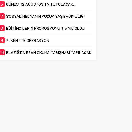
6
GÜNEŞ; 12 AĞUSTOS’TA TUTULACAK…
7
SOSYAL MEDYANIN KÜÇÜK YAŞ BAĞIMLILIĞI
8
EĞİTİMCİLERİN PROMOSYONU 3,5 YIL OLDU
9
71 KENTTE OPERASYON
10
ELAZIĞ’DA EZAN OKUMA YARIŞMASI YAPILACAK