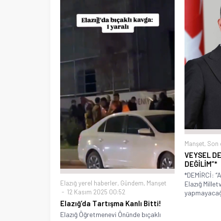
Manşet
,
Son 
VEYSEL DE
DEĞİLİM”*
*DEMİRCİ: “
Elazığ yerel haberler
,
Gündem
,
Manşet
Elazığ Millet
12 Kasım 2025 00:52
yapmayacağı
Elazığ’da Tartışma Kanlı Bitti!
Elazığ Öğretmenevi Önünde bıçaklı