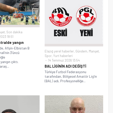
şet
,
Son dakika
2023 18:51
tralde yangın
nde, Afşin-Elbistan B
Elazığ yerel haberler
,
Gündem
,
Manşet
,
ali’nin 3’üncü
Spor
,
Yurt haberleri
öğle
14 Temmuz 2026 13:54
yangın çıktı.
BAL LİGİNİN ADI DEĞİŞTİ
raş...
Türkiye Futbol Federasyonu
tarafından, Bölgesel Amatör Lig’in
(BAL) adı, Profesyonelliğe...