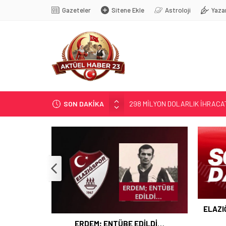
Gazeteler
Sitene Ekle
Astroloji
Yaza
SON DAKİKA
298 MİLYON DOLARLIK İHRACA
ERDEM; ENTÜBE EDİLDİ…
ELAZIĞ’DA TEFECİLİK OPERA
YRP’DEN, KARAYOLCULARA TE
TÜRK OĞUZ BOYLARI
ELAZI
 İHRACAT
ERDEM; ENTÜBE EDİLDİ…