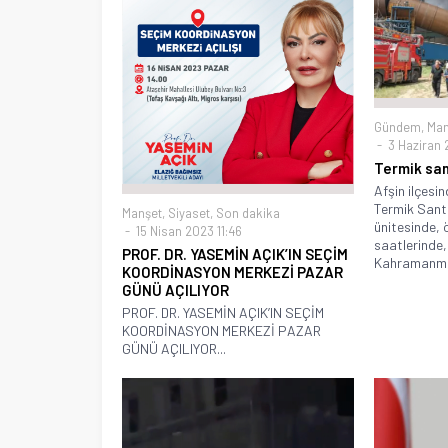
Gündem
,
Man
3 Haziran 
Termik san
Afşin ilçesi
Termik Santr
Manşet
,
Siyaset
,
Son dakika
ünitesinde, 
15 Nisan 2023 11:46
saatlerinde, 
PROF. DR. YASEMİN AÇIK’IN SEÇİM
Kahramanma
KOORDİNASYON MERKEZİ PAZAR
GÜNÜ AÇILIYOR
PROF. DR. YASEMİN AÇIK’IN SEÇİM
KOORDİNASYON MERKEZİ PAZAR
GÜNÜ AÇILIYOR...