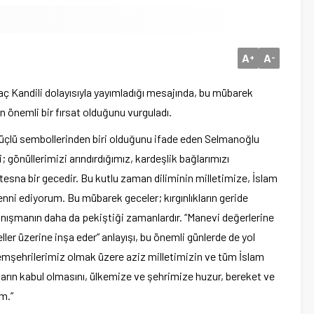
A
A
+
-
aç Kandili dolayısıyla yayımladığı mesajında, bu mübarek
an önemli bir fırsat olduğunu vurguladı.
n güçlü sembollerinden biri olduğunu ifade eden Selmanoğlu
; gönüllerimizi arındırdığımız, kardeşlik bağlarımızı
esna bir gecedir. Bu kutlu zaman diliminin milletimize, İslam
nni ediyorum. Bu mübarek geceler; kırgınlıkların geride
dayanışmanın daha da pekiştiği zamanlardır. “Manevi değerlerine
ler üzerine inşa eder” anlayışı, bu önemli günlerde de yol
hemşehrilerimiz olmak üzere aziz milletimizin ve tüm İslam
aların kabul olmasını, ülkemize ve şehrimize huzur, bereket ve
m.”