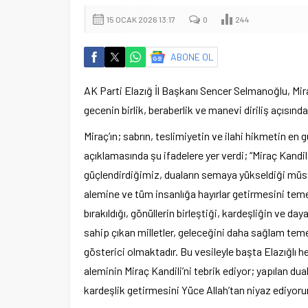
15 OCAK 2026 13:17
0
244
ABONE OL
AK Parti Elazığ İl Başkanı Sencer Selmanoğlu, Mir
gecenin birlik, beraberlik ve manevi diriliş açısınd
Miraç’ın; sabrın, teslimiyetin ve ilahi hikmetin e
açıklamasında şu ifadelere yer verdi; “Miraç Kandili
güçlendirdiğimiz, duaların semaya yükseldiği müst
alemine ve tüm insanlığa hayırlar getirmesini teme
bırakıldığı, gönüllerin birleştiği, kardeşliğin ve 
sahip çıkan milletler, geleceğini daha sağlam temel
gösterici olmaktadır. Bu vesileyle başta Elazığlı 
aleminin Miraç Kandili’ni tebrik ediyor; yapılan du
kardeşlik getirmesini Yüce Allah’tan niyaz ediyoru