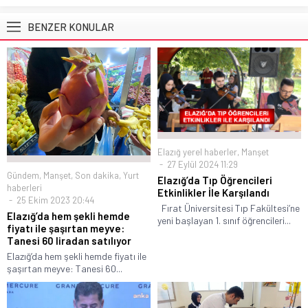
BENZER KONULAR
Elazığ yerel haberler
,
Manşet
27 Eylül 2024 11:29
Gündem
,
Manşet
,
Son dakika
,
Yurt
Elazığ’da Tıp Öğrencileri
haberleri
Etkinlikler İle Karşılandı
25 Ekim 2023 20:44
Fırat Üniversitesi Tıp Fakültesi’ne
Elazığ’da hem şekli hemde
yeni başlayan 1. sınıf öğrencileri...
fiyatı ile şaşırtan meyve:
Tanesi 60 liradan satılıyor
Elazığ’da hem şekli hemde fiyatı ile
şaşırtan meyve: Tanesi 60...