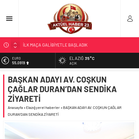
İLK MAÇA GALİBİYETLE BAŞLADIK
LGS TERCİH SONUÇLARI AÇIKLANDI
ELAZIĞ
35°C
KALE’YE TAKFİYE YAPILDI…
EURO
55,0919
AÇIK
GÜR; ”GELECEĞE YATIRIM YAPALIM…”
ALTIN
BAŞKAN ADAYI AV. COŞKUN
YENİ SEZON; YENİ KURALLAR…
6.525,81
ÇAĞLAR DURAN’DAN SENDİKA
BİST
13.703,13
ZİYARETİ
DOLAR
Anasayfa
»
Elazığ yerel haberler
»
BAŞKAN ADAYI AV. COŞKUN ÇAĞLAR
47,5932
DURAN’DAN SENDİKA ZİYARETİ