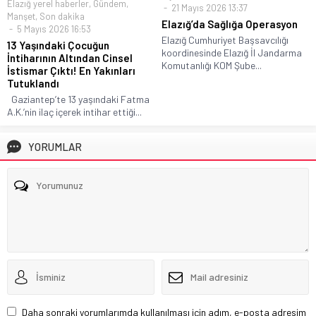
Elazığ yerel haberler
,
Gündem
,
21 Mayıs 2026 13:37
Manşet
,
Son dakika
Elazığ’da Sağlığa Operasyon
5 Mayıs 2026 16:53
Elazığ Cumhuriyet Başsavcılığı
13 Yaşındaki Çocuğun
koordinesinde Elazığ İl Jandarma
İntiharının Altından Cinsel
Komutanlığı KOM Şube...
İstismar Çıktı! En Yakınları
Tutuklandı
Gaziantep’te 13 yaşındaki Fatma
A.K.’nin ilaç içerek intihar ettiği...
YORUMLAR
Daha sonraki yorumlarımda kullanılması için adım, e-posta adresim