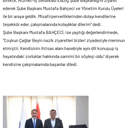
birlikte, Hizmet-İş Sendikası Elazığ Şube Başkanlığı’nı ziyaret
ederek Şube Başkanı Mustafa Bahçeci ve Yönetim Kurulu Üyeleri
ile bir araya geldik. Misafirperverliklerinden dolayı kendilerine
teşekkür eder, çalışmalarında kolaylıklar dilerim’’ dedi.
Şube Başkanı Mustafa BAHÇECİ, ise yaptığı değerlendirmede,
”Coşkun Çağlar Beyin nazik ziyaretleri bizleri ziyadesiyle memnun
etmiştir. Kendisinin ihtisas alanı hasebiyle aynı dili konuşup iş
hayatındaki zorluklar hakkında samimi bir söyleşi oldu” diyerek
kendisine çalışmalarında başarılar diledi.