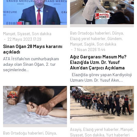
Batı Ortadoğu haberleri
,
Dünya
,
Manşet
,
Siyaset
,
Son dakika
Elazığ yerel haberler
,
Gündem
,
22 Mayıs 2023 17:29
Manşet
,
Sağlık
,
Son dakika
Sinan Oğan 28 Mayıs kararını
7 Nisan 2026 11:44
açıkladı
Ağız Gargarası Masum Mu?
ATA İttifakı’nın cumhurbaşkanı
Elazığ’da Uzm. Dr. Yusuf
adayı olan Sinan Oğan, 2. tur
Akın’dan Çarpıcı Açıklama
seçimlerinde...
Elazığ’da görev yapan Kardiyoloji
Uzmanı Uzm. Dr. Yusuf Akın,...
Asayiş
,
Elazığ yerel haberler
,
Manşet
,
Batı Ortadoğu haberleri
,
Dünya
,
Siyaset
,
Son dakika
,
Yurt haberleri