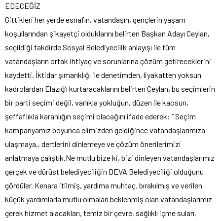
EDECEĞİZ
Gittikleri her yerde esnafın, vatandaşın, gençlerin yaşam
koşullarından şikayetçi olduklarını belirten Başkan Adayı Ceylan,
seçildiği takdirde Sosyal Belediyecilik anlayışı ile tüm
vatandaşların ortak ihtiyaç ve sorunlarına çözüm getireceklerini
kaydetti. İktidar şımarıklığı ile denetimden, liyakatten yoksun
kadrolardan Elazığ’ı kurtaracaklarını belirten Ceylan, bu seçimlerin
bir parti seçimi değil, varlıkla yokluğun, düzen ile kaosun,
şeffaflıkla karanlığın seçimi olacağını ifade ederek: ” Seçim
kampanyamız boyunca elimizden geldiğince vatandaşlarımıza
ulaşmaya,, dertlerini dinlemeye ve çözüm önerilerimizi
anlatmaya çalıştık.Ne mutlu bize ki, bizi dinleyen vatandaşlarımız
gerçek ve dürüst belediyeciliğin DEVA Belediyeciliği olduğunu
gördüler. Kenara itilmiş, yardıma muhtaç. bırakılmış ve verilen
küçük yardımlarla mutlu olmaları beklenmiş olan vatandaşlarımız
gerek hizmet alacakları, temiz bir çevre, sağlıklı içme suları,