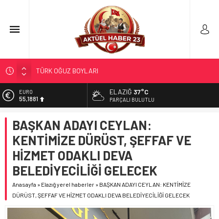
298 MİLYON DOLARLIK İHRACAT
ERDEM; ENTÜBE EDİLDİ…
ELAZIĞ
37°C
EURO
55,1881
ELAZIĞ’DA TEFECİLİK OPERASYONU
PARÇALI BULUTLU
YRP’DEN, KARAYOLCULARA TEŞEKKÜR
ALTIN
BAŞKAN ADAYI CEYLAN:
6.660,55
TÜRK OĞUZ BOYLARI
KENTİMİZE DÜRÜST, ŞEFFAF VE
BİST
13.779,39
HİZMET ODAKLI DEVA
DOLAR
BELEDİYECİLİĞİ GELECEK
47,7111
Anasayfa
»
Elazığ yerel haberler
»
BAŞKAN ADAYI CEYLAN: KENTİMİZE
DÜRÜST, ŞEFFAF VE HİZMET ODAKLI DEVA BELEDİYECİLİĞİ GELECEK