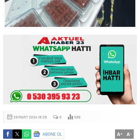
29 MART 2024 18:29
0
586
A
A
ABONE OL
+
-