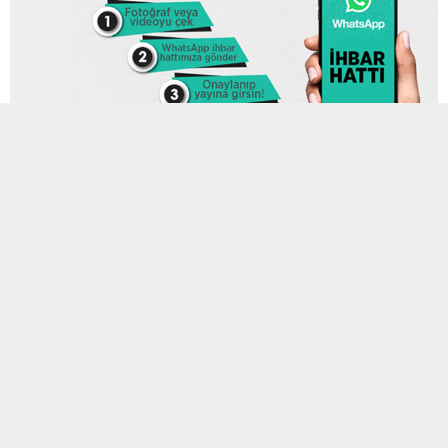
29 MART 2024 18:14
0
612
A
A
ABONE OL
+
-
AKIN”DOĞUKENT HİLALKENT TRAMWAY HATTINI YAPACAĞIZ”
Saadet Partisi Elazığ Belediye Başkan Adayı Abdullah Akın, saha
çalışmaları kapsamında son ziyaretlerini gerçekleştirdi.
Saadet Partisi Elazığ Belediye Başkan Adayı Abdullah Akın
seçime 3 gün kala son seçim ziyaretlerini gerçekleştirdi. Akın bu