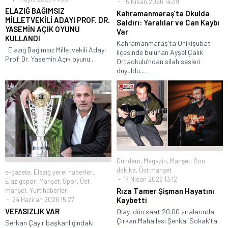
15 Nisan 2026 14:39
ELAZIĞ BAĞIMSIZ
Kahramanmaraş’ta Okulda
MİLLETVEKİLİ ADAYI PROF. DR.
Saldırı: Yaralılar ve Can Kaybı
YASEMİN AÇIK OYUNU
Var
KULLANDI
Kahramanmaraş’ta Onikişubat
Elazığ Bağımsız Milletvekili Adayı
ilçesinde bulunan Ayşel Çalık
Prof. Dr. Yasemin Açık oyunu...
Ortaokulu’ndan silah sesleri
duyuldu....
Gündem
,
Magazin
,
Manşet
,
Son
dakika
,
Üst manşet
e-gazete
,
Elazığ yerel haberler
,
17 Nisan 2026 13:12
Elazığspor
,
Manşet
,
Spor
,
Üst
Rıza Tamer Şişman Hayatını
manşet
,
Yurt haberleri
Kaybetti
24 Haziran 2026 15:27
VEFASIZLIK VAR
Olay, dün saat 20.00 sıralarında
Çırkan Mahallesi Şenkal Sokak’ta
Serkan Çayır başkanlığındaki