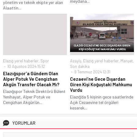
meydana...
yönetim ve teknik ekipte yer alan
Alaattin...
Elazığ yerel haberler
,
Spor
Asayiş
,
Elazığ yerel haberler
,
Manşet
,
10 Ağustos 2024 15:12
Son dakika
9 Temmuz 2024 12:31
Elazığspor’a Gündem Olan
Alper Potuk Ve Cengizhan
Cezaevi’ne Gece Dışardan
Akgün Transfer Olacak Mı?
Giren Kişi Koğuştaki Mahkumu
Vurdu
Elazığspor Teknik Direktörü Bülent
Yenihayat, Alper Potuk ve
Elazığ’da 5 kişinin gece saatlerinde
Cengizhan Akgün’ün...
Açık Cezaevine tel örgüleri
keserek...
YORUMLAR