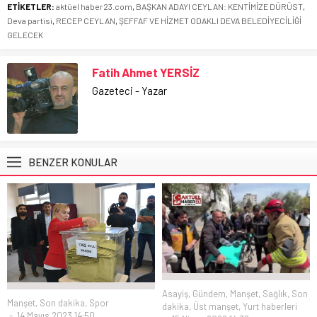
ETİKETLER:
aktüel haber23.com
,
BAŞKAN ADAYI CEYLAN: KENTİMİZE DÜRÜST
,
Deva partisi
,
RECEP CEYLAN
,
ŞEFFAF VE HİZMET ODAKLI DEVA BELEDİYECİLİĞİ
GELECEK
Fatih Ahmet YERSİZ
Gazeteci - Yazar
BENZER KONULAR
Asayiş
,
Gündem
,
Manşet
,
Sağlık
,
Son
Manşet
,
Son dakika
,
Spor
dakika
,
Üst manşet
,
Yurt haberleri
14 Mayıs 2023 14:50