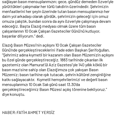
sağlayan basın mensuplarımızın; gece, gündüz demeden özveriyle
yürüttükleri çalışmalar her türlü takdirin üzerindedir. Şehrimizin
menfaatlerini her şeyin üzerinde tutan basın mensuplarımızı her
daim yol arkadaşı olarak gördük, şehrimizin geleceği için omuz
omuza çalıştık, bundan sonra da aynı özveriyle çalışmaya devam
edeceğiz. Başta Elazığ medyası olmak üzere tüm basın
çalışanlarının 10 Ocak Çalışan Gazeteciler Günü’nü kutluyor,
başarılar diliyorum.” dedi.
Elazığ Basın Müzesi’nin açılışını 10 Ocak Çalışan Gazeteciler
Günü’nde gerçekleştireceklerini ifade eden Başkan Şerifoğulları,
“Şehrimiz adına kıymetli bir kazanım olan Basın Müzemizin açılışını
bu özel günde gerçekleştireceğiz. 1883 tarihinde çıkarılan ilk
gazetemiz olan Mamurat’ül Aziz Gazetesi’yle 140 yıllık köklü bir
basın mazisine sahip olan Elazığ’ımıza çok yakışan Basın
Müzemiz; basın tarihine ışık tutacak, şehrin kültürel zenginliğine
katkı sağlayacaktır. Kıymetli hemşehrilerimizi ve değerli basın
mensuplarımızı 10 Ocak Salı günü saat 13.30’da
gerçekleştireceğimiz Basın Müzesi açılış törenine bekliyoruz.”
diye konuştu.
HABER:FATİH AHMET YERSİZ