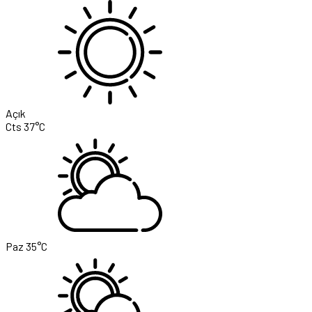
Açık
Cts
37°C
Paz
35°C