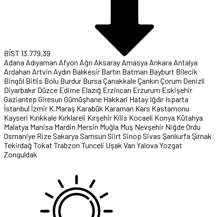
BİST
13.779,39
Adana
Adıyaman
Afyon
Ağrı
Aksaray
Amasya
Ankara
Antalya
Ardahan
Artvin
Aydın
Balıkesir
Bartın
Batman
Bayburt
Bilecik
Bingöl
Bitlis
Bolu
Burdur
Bursa
Çanakkale
Çankırı
Çorum
Denizli
Diyarbakır
Düzce
Edirne
Elazığ
Erzincan
Erzurum
Eskişehir
Gaziantep
Giresun
Gümüşhane
Hakkari
Hatay
Iğdır
Isparta
İstanbul
İzmir
K.Maraş
Karabük
Karaman
Kars
Kastamonu
Kayseri
Kırıkkale
Kırklareli
Kırşehir
Kilis
Kocaeli
Konya
Kütahya
Malatya
Manisa
Mardin
Mersin
Muğla
Muş
Nevşehir
Niğde
Ordu
Osmaniye
Rize
Sakarya
Samsun
Siirt
Sinop
Sivas
Şanlıurfa
Şırnak
Tekirdağ
Tokat
Trabzon
Tunceli
Uşak
Van
Yalova
Yozgat
Zonguldak