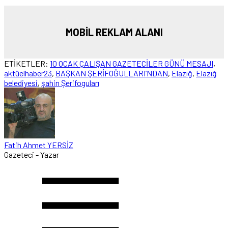
MOBİL REKLAM ALANI
ETİKETLER:
10 OCAK ÇALIŞAN GAZETECİLER GÜNÜ MESAJI
,
aktüelhaber23
,
BAŞKAN ŞERİFOĞULLARI’NDAN
,
Elazığ
,
Elazığ
belediyesi
,
şahin Şerifoguları
Fatih Ahmet YERSİZ
Gazeteci - Yazar