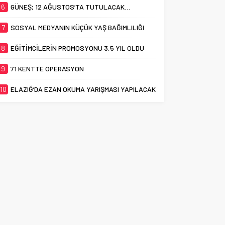
6
GÜNEŞ; 12 AĞUSTOS’TA TUTULACAK…
7
SOSYAL MEDYANIN KÜÇÜK YAŞ BAĞIMLILIĞI
8
EĞİTİMCİLERİN PROMOSYONU 3,5 YIL OLDU
9
71 KENTTE OPERASYON
10
ELAZIĞ’DA EZAN OKUMA YARIŞMASI YAPILACAK