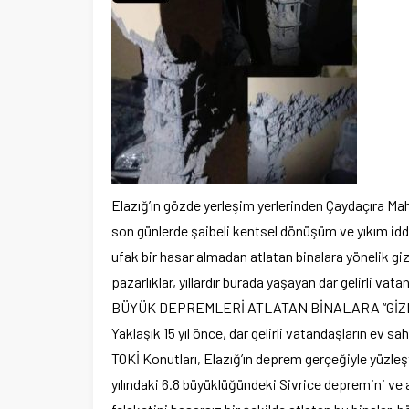
Elazığ’ın gözde yerleşim yerlerinden Çaydaçıra Mahall
son günlerde şaibeli kentsel dönüşüm ve yıkım idd
ufak bir hasar almadan atlatan binalara yönelik giz
pazarlıklar, yıllardır burada yaşayan dar gelirli vatan
BÜYÜK DEPREMLERİ ATLATAN BİNALARA “GİZ
Yaklaşık 15 yıl önce, dar gelirli vatandaşların ev sa
TOKİ Konutları, Elazığ’ın deprem gerçeğiyle yüzleş
yılındaki 6.8 büyüklüğündeki Sivrice depremini ve