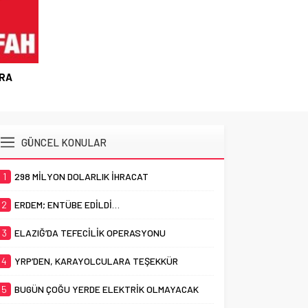
BİR OP
ARA
GÜNCEL KONULAR
1
298 MİLYON DOLARLIK İHRACAT
2
ERDEM; ENTÜBE EDİLDİ…
3
ELAZIĞ’DA TEFECİLİK OPERASYONU
4
YRP’DEN, KARAYOLCULARA TEŞEKKÜR
5
BUGÜN ÇOĞU YERDE ELEKTRİK OLMAYACAK