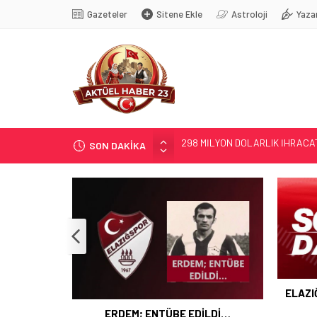
Gazeteler
Sitene Ekle
Astroloji
Yaza
SON DAKİKA
ERDEM; ENTÜBE EDİLDİ…
ELAZIĞ’DA TEFECİLİK OPERA
YRP’DEN, KARAYOLCULARA TE
TÜRK OĞUZ BOYLARI
298 MİLYON DOLARLIK İHRACA
ELAZI
 İHRACAT
ERDEM; ENTÜBE EDİLDİ…