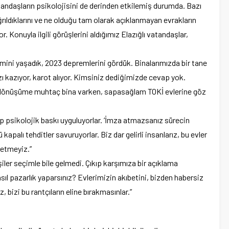
tandaşların psikolojisini de derinden etkilemiş durumda. Bazı
ğrıldıklarını ve ne olduğu tam olarak açıklanmayan evrakların
or. Konuyla ilgili görüşlerini aldığımız Elazığlı vatandaşlar,
emini yaşadık, 2023 depremlerini gördük. Binalarımızda bir tane
mızı kazıyor, karot alıyor. Kimsiniz dediğimizde cevap yok.
 ve dönüşüme muhtaç bina varken, sapasağlam TOKİ evlerine göz
yıp psikolojik baskı uyguluyorlar. ‘İmza atmazsanız sürecin
 kapalı tehditler savuruyorlar. Biz dar gelirli insanlarız, bu evler
 etmeyiz.”
iler seçimle bile gelmedi. Çıkıp karşımıza bir açıklama
ıl pazarlık yaparsınız? Evlerimizin akıbetini, bizden habersiz
, bizi bu rantçıların eline bırakmasınlar.”