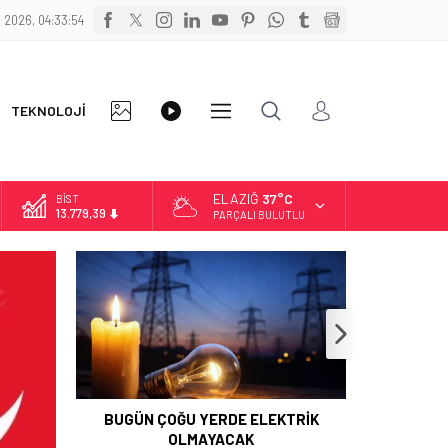
 2026, 04:33:55
FOTO
VİDEO
TEKNOLOJİ
DİĞER
GALERİ
GALERİ
ELAZIĞ
37°C
BİST
13.779,39
PARÇALI BULUTLU
DOLAR
47,6954
EURO
55,1824
ALTIN
6.662,10
BUGÜN ÇOĞU YERDE ELEKTRİK
OLMAYACAK