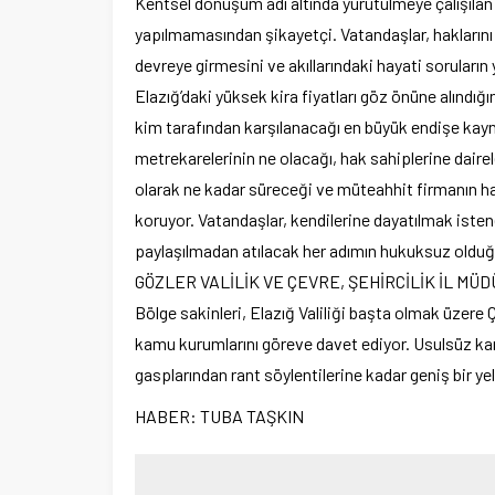
Kentsel dönüşüm adı altında yürütülmeye çalışılan b
yapılmamasından şikayetçi. Vatandaşlar, haklarını 
devreye girmesini ve akıllarındaki hayati soruların 
Elazığ’daki yüksek kira fiyatları göz önüne alındığı
kim tarafından karşılanacağı en büyük endişe kayna
metrekarelerinin ne olacağı, hak sahiplerine dairel
olarak ne kadar süreceği ve müteahhit firmanın ha
koruyor. Vatandaşlar, kendilerine dayatılmak isten
paylaşılmadan atılacak her adımın hukuksuz olduğ
GÖZLER VALİLİK VE ÇEVRE, ŞEHİRCİLİK İL M
Bölge sakinleri, Elazığ Valiliği başta olmak üzere Çe
kamu kurumlarını göreve davet ediyor. Usulsüz kar
gasplarından rant söylentilerine kadar geniş bir yel
HABER: TUBA TAŞKIN