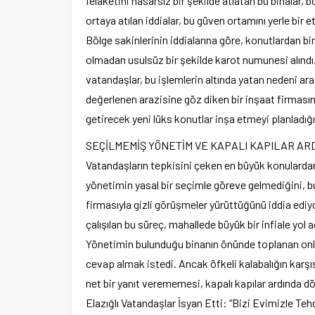
felaketini hasarsız bir şekilde atlatan bu binalar, 
ortaya atılan iddialar, bu güven ortamını yerle bir et
Bölge sakinlerinin iddialarına göre, konutlardan bir
olmadan usulsüz bir şekilde karot numunesi alındı. 
vatandaşlar, bu işlemlerin altında yatan nedeni araş
değerlenen arazisine göz diken bir inşaat firması
getirecek yeni lüks konutlar inşa etmeyi planladığı
SEÇİLMEMİŞ YÖNETİM VE KAPALI KAPILAR AR
Vatandaşların tepkisini çeken en büyük konulardan 
yönetimin yasal bir seçimle göreve gelmediğini, 
firmasıyla gizli görüşmeler yürüttüğünü iddia ediyo
çalışılan bu süreç, mahallede büyük bir infiale yol a
Yönetimin bulunduğu binanın önünde toplanan onla
cevap almak istedi. Ancak öfkeli kalabalığın karşıs
net bir yanıt verememesi, kapalı kapılar ardında d
Elazığlı Vatandaşlar İsyan Etti: “Bizi Evimizle Tehd