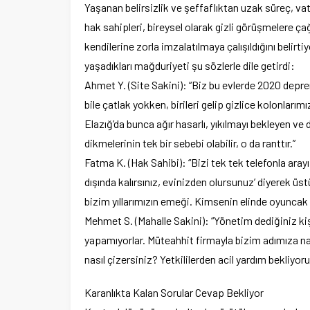
Yaşanan belirsizlik ve şeffaflıktan uzak süreç, va
hak sahipleri, bireysel olarak gizli görüşmelere ça
kendilerine zorla imzalatılmaya çalışıldığını belirtiy
yaşadıkları mağduriyeti şu sözlerle dile getirdi:
Ahmet Y. (Site Sakini): “Biz bu evlerde 2020 depr
bile çatlak yokken, birileri gelip gizlice kolonları
Elazığ’da bunca ağır hasarlı, yıkılmayı bekleyen
dikmelerinin tek bir sebebi olabilir, o da ranttır.”
Fatma K. (Hak Sahibi): “Bizi tek tek telefonla ara
dışında kalırsınız, evinizden olursunuz’ diyerek üstü
bizim yıllarımızın emeği. Kimsenin elinde oyuncak
Mehmet S. (Mahalle Sakini): “Yönetim dediğiniz kiş
yapamıyorlar. Müteahhit firmayla bizim adımıza nas
nasıl çizersiniz? Yetkililerden acil yardım bekliyoruz
Karanlıkta Kalan Sorular Cevap Bekliyor