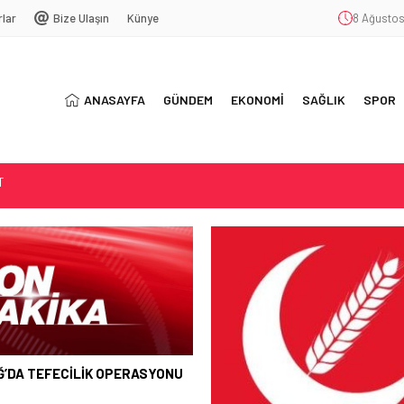
rlar
Bize Ulaşın
Künye
8 Ağustos
ANASAYFA
GÜNDEM
EKONOMİ
SAĞLIK
SPOR
SYONU
ŞEKKÜR
T
Ğ’DA TEFECİLİK OPERASYONU