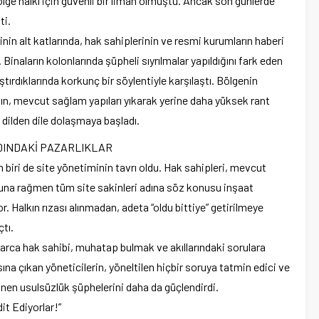
bölge halkı için güvenli bir liman olmuştu. Ancak son günlerde
ti.
inin alt katlarında, hak sahiplerinin ve resmi kurumların haberi
Binaların kolonlarında şüpheli sıyrılmalar yapıldığını fark eden
tırdıklarında korkunç bir söylentiyle karşılaştı. Bölgenin
nın, mevcut sağlam yapıları yıkarak yerine daha yüksek rant
 dilden dile dolaşmaya başladı.
DINDAKİ PAZARLIKLAR
biri de site yönetiminin tavrı oldu. Hak sahipleri, mevcut
buna rağmen tüm site sakinleri adına söz konusu inşaat
r. Halkın rızası alınmadan, adeta “oldu bittiye” getirilmeye
çtı.
rca hak sahibi, muhatap bulmak ve akıllarındaki sorulara
ına çıkan yöneticilerin, yöneltilen hiçbir soruya tatmin edici ve
önen usulsüzlük şüphelerini daha da güçlendirdi.
it Ediyorlar!”