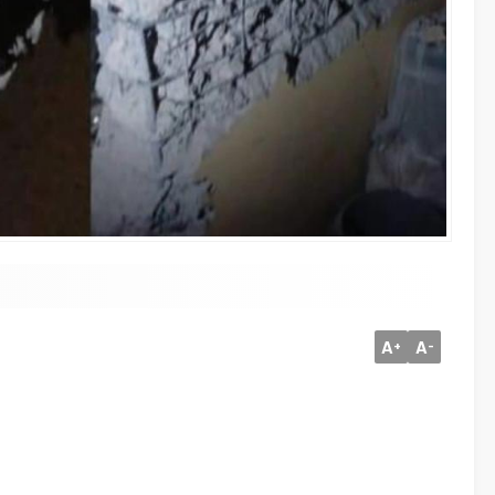
A
A
+
-