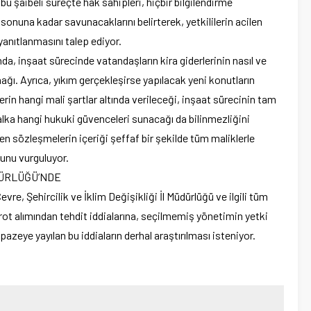
u şaibeli süreçte hak sahipleri, hiçbir bilgilendirme
sonuna kadar savunacaklarını belirterek, yetkililerin acilen
yanıtlanmasını talep ediyor.
nda, inşaat sürecinde vatandaşların kira giderlerinin nasıl ve
ğı. Ayrıca, yıkım gerçekleşirse yapılacak yeni konutların
erin hangi mali şartlar altında verileceği, inşaat sürecinin tam
lka hangi hukuki güvenceleri sunacağı da bilinmezliğini
en sözleşmelerin içeriği şeffaf bir şekilde tüm maliklerle
unu vurguluyor.
ÜDÜRLÜĞÜ’NDE
vre, Şehircilik ve İklim Değişikliği İl Müdürlüğü ve ilgili tüm
ot alımından tehdit iddialarına, seçilmemiş yönetimin yetki
pazeye yayılan bu iddiaların derhal araştırılması isteniyor.