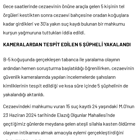
Gece saatlerinde cezaevinin önüne araçla gelen 5 kişinin tel
örgüleri kestikten sonra cezaevi bahçesine oradan koğuşlara
kadar girdikleri ve 30’a yakın suç kaydı bulunan bir mahkumu
kurşun yağmuruna tuttukları iddia edildi.
KAMERALARDAN TESPİT EDİLEN 5 ŞÜPHELİ YAKALANDI
B-5 koğuşunda gerçekleşen tabanca ile yaralama olayının
ardından hemen soruşturma başlatıldığı öğrenilirken, cezaevinin
güvenlik kameralarında yapılan incelemelerde şahısların
kimliklerinin tespit edildiği ve kısa süre içinde 5 şüphelinin de
yakalandığı aktarıldı.
Cezaevindeki mahkumu vuran 15 suç kayıtlı 24 yaşındaki M.O’nun
23 Haziran 2024 tarihinde Elazığ Olgunlar Mahallesi’nde
geçtiğimiz günlerde meydana gelen ateşli silahla kasten öldürme
olayının intikamını almak amacıyla eylemi gerçekleştirdiğini