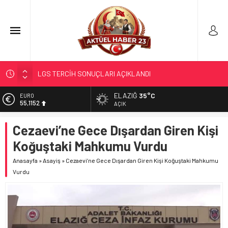
KALE’YE TAKFİYE YAPILDI…
GÜR; ”GELECEĞE YATIRIM YAPALIM…”
ELAZIĞ
35°C
EURO
55,1152
YENİ SEZON; YENİ KURALLAR…
AÇIK
MASÖRLÜK KURSU AÇILACAK
ALTIN
Cezaevi’ne Gece Dışardan Giren Kişi
6.529,72
LGS TERCİH SONUÇLARI AÇIKLANDI
Koğuştaki Mahkumu Vurdu
BİST
13.703,13
Anasayfa
»
Asayiş
»
Cezaevi’ne Gece Dışardan Giren Kişi Koğuştaki Mahkumu
Vurdu
DOLAR
47,5844