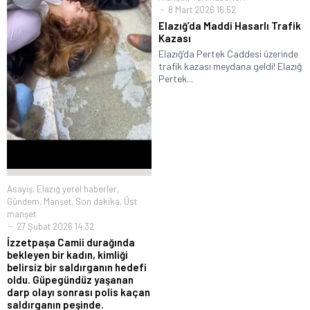
8 Mart 2026 16:52
Elazığ’da Maddi Hasarlı Trafik
Kazası
Elazığ’da Pertek Caddesi üzerinde
trafik kazası meydana geldi! Elazığ
Pertek...
Asayiş
,
Elazığ yerel haberler
,
Gündem
,
Manşet
,
Son dakika
,
Üst
manşet
27 Şubat 2026 14:32
İzzetpaşa Camii durağında
bekleyen bir kadın, kimliği
belirsiz bir saldırganın hedefi
oldu. Güpegündüz yaşanan
darp olayı sonrası polis kaçan
saldırganın peşinde.