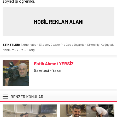
söylediği öğrenildi.
MOBİL REKLAM ALANI
ETİKETLER:
Aktüelhaber 23.com
,
Cezaevi'ne Gece Dışardan Giren Kişi Koğuştaki
Mahkumu Vurdu
,
Elazığ
Fatih Ahmet YERSİZ
Gazeteci - Yazar
BENZER KONULAR