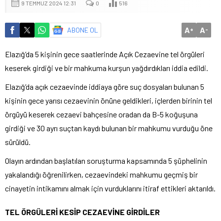
9 TEMMUZ 2024 12:31
0
516
A
A
ABONE OL
+
-
Elazığ’da 5 kişinin gece saatlerinde Açık Cezaevine tel örgüleri
keserek girdiği ve bir mahkuma kurşun yağdırdıkları iddia edildi.
Elazığ’da açık cezaevinde iddiaya göre suç dosyaları bulunan 5
kişinin gece yarısı cezaevinin önüne geldikleri, içlerden birinin tel
örgüyü keserek cezaevi bahçesine oradan da B-5 koğuşuna
girdiği ve 30 ayrı suçtan kaydı bulunan bir mahkumu vurduğu öne
sürüldü.
Olayın ardından başlatılan soruşturma kapsamında 5 şüphelinin
yakalandığı öğrenilirken, cezaevindeki mahkumu geçmiş bir
cinayetin intikamını almak için vurduklarını itiraf ettikleri aktarıldı.
TEL ÖRGÜLERİ KESİP CEZAEVİNE GİRDİLER