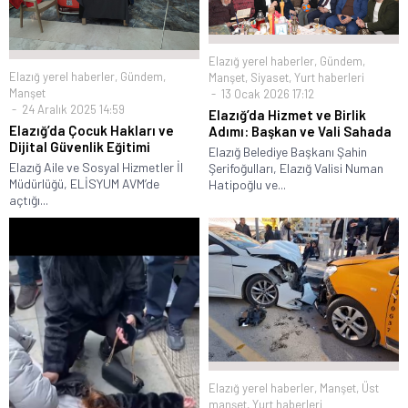
Elazığ yerel haberler
,
Gündem
,
Elazığ yerel haberler
,
Gündem
,
Manşet
,
Siyaset
,
Yurt haberleri
Manşet
13 Ocak 2026 17:12
24 Aralık 2025 14:59
Elazığ’da Hizmet ve Birlik
Elazığ’da Çocuk Hakları ve
Adımı: Başkan ve Vali Sahada
Dijital Güvenlik Eğitimi
Elazığ Belediye Başkanı Şahin
Elazığ Aile ve Sosyal Hizmetler İl
Şerifoğulları, Elazığ Valisi Numan
Müdürlüğü, ELİSYUM AVM’de
Hatipoğlu ve...
açtığı...
Elazığ yerel haberler
,
Manşet
,
Üst
manşet
,
Yurt haberleri