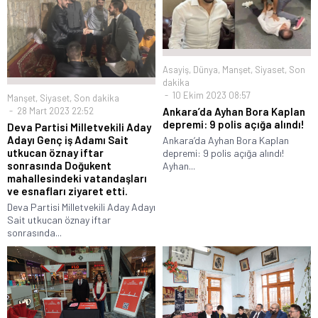
Asayiş
,
Dünya
,
Manşet
,
Siyaset
,
Son
dakika
10 Ekim 2023 08:57
Manşet
,
Siyaset
,
Son dakika
28 Mart 2023 22:52
Ankara’da Ayhan Bora Kaplan
depremi: 9 polis açığa alındı!
Deva Partisi Milletvekili Aday
Adayı Genç iş Adamı Sait
Ankara’da Ayhan Bora Kaplan
utkucan öznay iftar
depremi: 9 polis açığa alındı!
sonrasında Doğukent
Ayhan...
mahallesindeki vatandaşları
ve esnafları ziyaret etti.
Deva Partisi Milletvekili Aday Adayı
Sait utkucan öznay iftar
sonrasında...