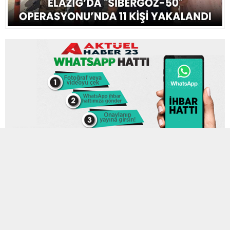
9 TEMMUZ 2024 12:27
0
544
A
A
ABONE OL
+
-