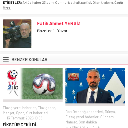
ETİKETLER:
Aktüelhaber 23.com
,
Cumhuriyet halk partisi
,
Dilan kıvılcım
,
Özgür
ÖZEL
Fatih Ahmet YERSİZ
Gazeteci - Yazar
BENZER KONULAR
Elazığ yerel haberler
,
Elazığspor
,
Batı Ortadoğu haberleri
,
Dünya
,
Manşet
,
Spor
,
Yurt haberleri
Elazığ yerel haberler
,
Gündem
,
13 Temmuz 2026 19:58
Manşet
,
Son dakika
FİKSTÜR ÇEKİLDİ…
2 Mayıs 2026 13:54