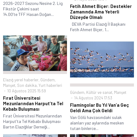
2026-2027 Sezonu Nesine 2. Lig
Fetih Ahmet Biçer: Destekler
Fikstür Çekimi saat
Zamanında Ama Yeterli
14.00’te TFF Hasan Doğan...
Düzeyde Olmalı
DEVA Partisi Elazığ İl Başkanı
Fetih Ahmet Biçer, 1...
Elazığ yerel haberler
,
Gündem
,
Manşet
,
Son dakika
,
Yurt haberleri
10 Ağustos 2025 15:59
Gündem
,
Kültür ve sanat
,
Manşet
Fırat Üniversitesi
14 Ağustos 2024 17:53
Mezunlarından Harput’ta Tel
Flamingolar Bu Yıl Van’a Geç
Kebabı Buluşması
Geldi Ama Çok Geldi
Fırat Üniversitesi Mezunlarından
Van Gölü havzasındaki sulak
Harput’ta Tel Kebabı Buluşması
alanları yaz aylarında mesken
Bartın Elazığlılar Derneği...
tutan binlerce...