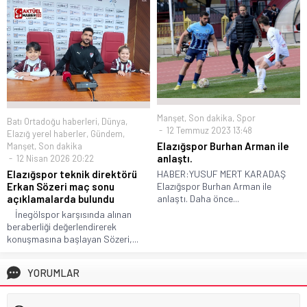
Manşet
,
Son dakika
,
Spor
Batı Ortadoğu haberleri
,
Dünya
,
12 Temmuz 2023 13:48
Elazığ yerel haberler
,
Gündem
,
Elazığspor Burhan Arman ile
Manşet
,
Son dakika
anlaştı.
12 Nisan 2026 20:22
Elazığspor teknik direktörü
HABER:YUSUF MERT KARADAŞ
Erkan Sözeri maç sonu
Elazığspor Burhan Arman ile
açıklamalarda bulundu
anlaştı. Daha önce...
İnegölspor karşısında alınan
beraberliği değerlendirerek
konuşmasına başlayan Sözeri,...
YORUMLAR