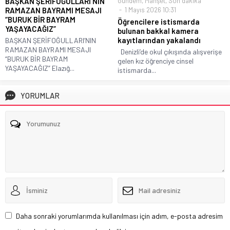
BAŞKAN ŞERİFOĞULLARI’NIN
Gündem
,
Manşet
,
Son dakika
RAMAZAN BAYRAMI MESAJI
1 Mayıs 2026 10:31
“BURUK BİR BAYRAM
Öğrencilere istismarda
YAŞAYACAĞIZ”
bulunan bakkal kamera
kayıtlarından yakalandı
BAŞKAN ŞERİFOĞULLARI’NIN
RAMAZAN BAYRAMI MESAJI
Denizli’de okul çıkışında alışverişe
“BURUK BİR BAYRAM
gelen kız öğrenciye cinsel
YAŞAYACAĞIZ” Elazığ...
istismarda...
YORUMLAR
Daha sonraki yorumlarımda kullanılması için adım, e-posta adresim