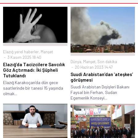
Elazığ yerel haberler
,
Manşet
3 Kasım 2025 18:40
Dünya
,
Manşet
,
Son dakika
Elazığ’da Tacizcilere Savcılık
20 Haziran 2023 14:47
Göz Açtırmadı: İki Şüpheli
Suudi Arabistan’dan ‘ateşkes’
Tutuklandı
görüşmesi
Elazığ Karakoçan’da dün gece
Suudi Arabistan Dışişleri Bakanı
saatlerinde bir tanesi 15 yaşında
Faysal bin Ferhan, Sudan
olmak...
Egemenlik Konseyi...