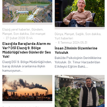
Elazığ yerel haberler
,
Gündem
,
Manşet
,
Son dakika
,
Üst manşet
Dünya
,
Manşet
,
Sağlık
,
Son dakika
,
27 Şubat 2026 13:44
Yurt haberleri
6 Temmuz 2024 05:31
Elazığ’da Barajlarda Alarm mı
Var? DSİ Elazığ 9. Bölge
İnsan Zihninin Gizemlerine
Müdürlüğü’nden Günlerdir Ses
Yolculuk
Yok!
Bakü’de Psikolojinin Derinliklerine
Elazığ DSİ 9. Bölge Müdürlüğü’nden,
Yolculuk: Dr. Timur Harzadın’dan
baraj doluluk oranlarına ilişkin
Etkileyici Eğitim Bakü,...
kamuoyunun...