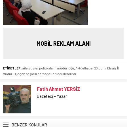
MOBİL REKLAM ALANI
ETİKETLER:
aile sosyal politikalar il müdürlüğü
,
Aktüelhaber23.com
,
Elazığ
,
İl
Müdürü Çeçen başarılı personelleri ödüllendirdi
Fatih Ahmet YERSİZ
Gazeteci - Yazar
BENZER KONULAR