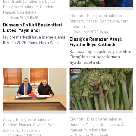
Batı Ortadoğu haberleri
,
Dünya
,
Elazığ yerel haberler
,
Gündem
,
Manşet
,
Son dakika
Ekonomi
,
Elazığ yerel haberler
,
1 Nisan 2026 15:36
Gündem
,
Manşet
,
Son dakika
,
Yurt
Dünyanın En Kirli Başkentleri
haberleri
Listesi Yayınlandı
24 Şubat 2026 14:44
İsviçre merkezli hava izleme ajansı
Elazığ’da Ramazan Ateşi:
IQAir’in 2025 Dünya Hava Kalitesi...
Fiyatlar İkiye Katlandı
Ramazan ayının gelmesiyle birlikte
Elazığ’da semt pazarlarında
fiyatlar adeta el...
Ekonomi
,
Elazığ yerel haberler
,
Asayiş
,
Elazığ yerel haberler
,
Gündem
,
Manşet
,
Son dakika
,
Üst
Gündem
,
Manşet
,
Siyaset
,
Son
manşet
,
Yurt haberleri
dakika
,
Yurt haberleri
20 Nisan 2026 15:46
24 Şubat 2026 14:28