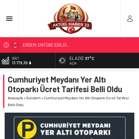
ERDEM; ENTÜBE EDİLDİ…
ELAZIĞ’DA TEFECİLİK OPERASYONU
ELAZIĞ
37°C
DOLAR
47,7111
YRP’DEN, KARAYOLCULARA TEŞEKKÜR
AÇIK
TÜRK OĞUZ BOYLARI
EURO
Cumhuriyet Meydanı Yer Altı
55,1881
298 MİLYON DOLARLIK İHRACAT
Otoparkı Ücret Tarifesi Belli Oldu
ALTIN
6.660,55
Anasayfa
»
Gündem
»
Cumhuriyet Meydanı Yer Altı Otoparkı Ücret Tarifesi
Belli Oldu
BİST
13.779,39