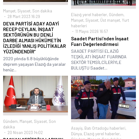
Manşet
,
Siyaset
,
Son dakika
Elazığ yerel haberler
,
Gündem
,
28 Mart 2023 16:29
Manşet
,
Siyaset
,
Üst manşet
,
Yurt
DEVA PARTİSİ ADAY ADAYİ
haberleri
RECEP CEYLAN, İNŞAAT
11 Mayıs 2026 16:57
SEKTÖRÜNÜN BU DENLİ
Saadet Partisi’nden İnşaat
DARBE ALMASI HÜKÜMETİN
Fuarı Değerlendirmesi
İZLEDİĞİ YANLIŞ POLİTİKALAR
SAADET PARTİSİ ELAZIĞ
YÜZÜNDENDİR”
TEŞKİLATI İNŞAAT FUARINDA
2020 yılında 6.8 büyüklüğünde
SEKTÖR TEMSİLCİLERİYLE
deprem yaşayan Elazığ da yaralar
BULUŞTU Saadet...
henüz...
Gündem
,
Manşet
,
Siyaset
,
Son
dakika
Asayiş
,
Batı Ortadoğu haberleri
,
20 Nisan 2023 14:02
Dünya
,
Elazığ yerel haberler
,