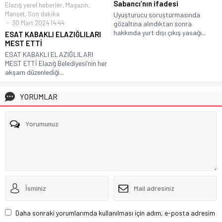
Sabancı’nın ifadesi
Elazığ yerel haberler
,
Magazin
,
Manşet
,
Son dakika
Uyuşturucu soruşturmasında
30 Mart 2024 14:44
gözaltına alındıktan sonra
hakkında yurt dışı çıkış yasağı...
ESAT KABAKLI ELAZIĞLILARI
MEST ETTİ
ESAT KABAKLI ELAZIĞLILARI
MEST ETTİ Elazığ Belediyesi’nin her
akşam düzenlediği...
YORUMLAR
Daha sonraki yorumlarımda kullanılması için adım, e-posta adresim