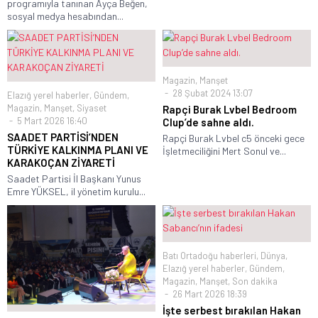
programıyla tanınan Ayça Beğen,
sosyal medya hesabından...
Magazin
,
Manşet
28 Şubat 2024 13:07
Elazığ yerel haberler
,
Gündem
,
Magazin
,
Manşet
,
Siyaset
Rapçi Burak Lvbel Bedroom
5 Mart 2026 16:40
Clup’de sahne aldı.
SAADET PARTİSİ’NDEN
Rapçi Burak Lvbel c5 önceki gece
TÜRKİYE KALKINMA PLANI VE
İşletmeciliğini Mert Sonul ve...
KARAKOÇAN ZİYARETİ
Saadet Partisi İl Başkanı Yunus
Emre YÜKSEL, il yönetim kurulu...
Batı Ortadoğu haberleri
,
Dünya
,
Elazığ yerel haberler
,
Gündem
,
Magazin
,
Manşet
,
Son dakika
26 Mart 2026 18:39
İşte serbest bırakılan Hakan