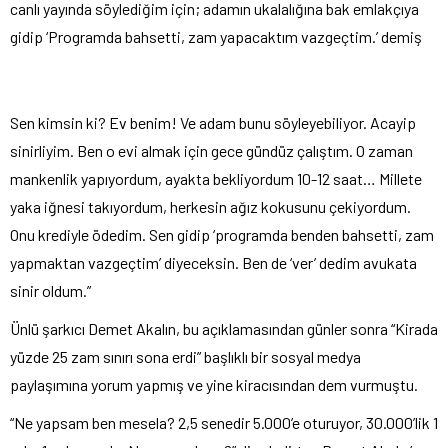
canlı yayında söylediğim için; adamın ukalalığına bak emlakçıya
gidip ‘Programda bahsetti, zam yapacaktım vazgeçtim.’ demiş
Sen kimsin ki? Ev benim! Ve adam bunu söyleyebiliyor. Acayip
sinirliyim. Ben o evi almak için gece gündüz çalıştım. O zaman
mankenlik yapıyordum, ayakta bekliyordum 10-12 saat… Millete
yaka iğnesi takıyordum, herkesin ağız kokusunu çekiyordum.
Onu krediyle ödedim. Sen gidip ‘programda benden bahsetti, zam
yapmaktan vazgeçtim’ diyeceksin. Ben de ‘ver’ dedim avukata
sinir oldum.”
Ünlü şarkıcı Demet Akalın, bu açıklamasından günler sonra “Kirada
yüzde 25 zam sınırı sona erdi” başlıklı bir sosyal medya
paylaşımına yorum yapmış ve yine kiracısından dem vurmuştu.
“Ne yapsam ben mesela? 2,5 senedir 5.000’e oturuyor, 30.000’lik 1