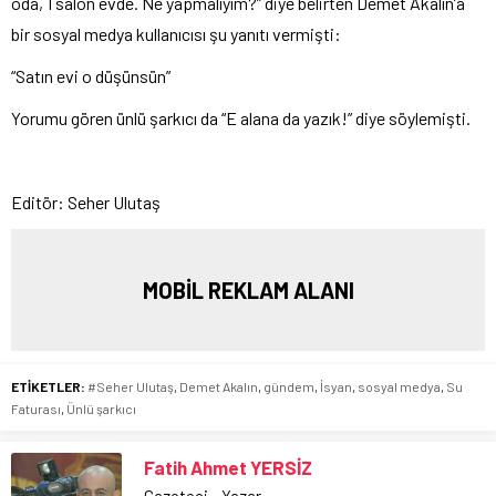
oda, 1 salon evde. Ne yapmalıyım?” diye belirten Demet Akalın’a
bir sosyal medya kullanıcısı şu yanıtı vermişti:
“Satın evi o düşünsün”
Yorumu gören ünlü şarkıcı da “E alana da yazık!” diye söylemişti.
Editör: Seher Ulutaş
MOBİL REKLAM ALANI
ETİKETLER:
#Seher Ulutaş
,
Demet Akalın
,
gündem
,
İsyan
,
sosyal medya
,
Su
Faturası
,
Ünlü şarkıcı
Fatih Ahmet YERSİZ
Gazeteci - Yazar