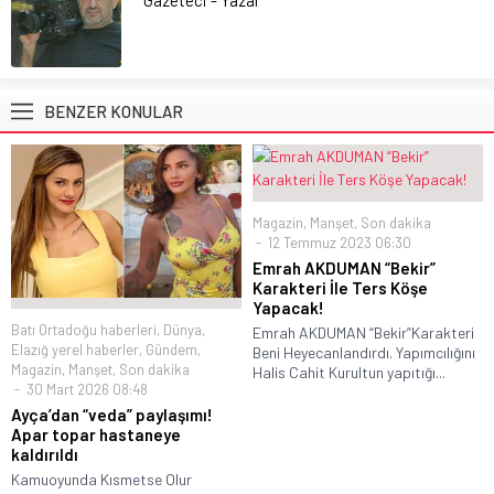
BENZER KONULAR
Magazin
,
Manşet
,
Son dakika
12 Temmuz 2023 06:30
Emrah AKDUMAN “Bekir”
Karakteri İle Ters Köşe
Yapacak!
Batı Ortadoğu haberleri
,
Dünya
,
Emrah AKDUMAN “Bekir”Karakteri
Elazığ yerel haberler
,
Gündem
,
Beni Heyecanlandırdı. Yapımcılığını
Magazin
,
Manşet
,
Son dakika
Halis Cahit Kurultun yapıtığı...
30 Mart 2026 08:48
Ayça’dan “veda” paylaşımı!
Apar topar hastaneye
kaldırıldı
Kamuoyunda Kısmetse Olur