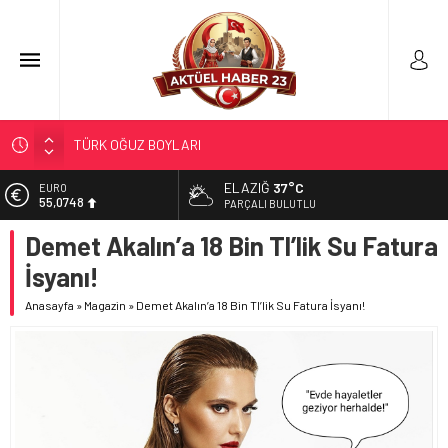
TÜRK OĞUZ BOYLARI
298 MİLYON DOLARLIK İHRACAT
ELAZIĞ
37°C
EURO
ERDEM; ENTÜBE EDİLDİ…
55,0748
PARÇALI BULUTLU
ELAZIĞ’DA TEFECİLİK OPERASYONU
Demet Akalın’a 18 Bin Tl’lik Su Fatura
ALTIN
6.623,43
YRP’DEN, KARAYOLCULARA TEŞEKKÜR
İsyanı!
BİST
13.785,25
Anasayfa
»
Magazin
»
Demet Akalın’a 18 Bin Tl’lik Su Fatura İsyanı!
DOLAR
47,7048