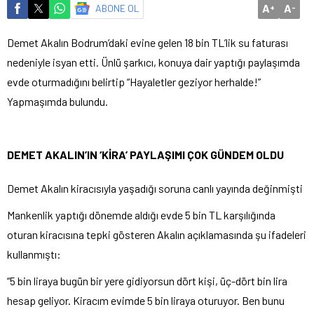
A
A
ABONE OL
+
-
Demet Akalın Bodrum’daki evine gelen 18 bin TL’lik su faturası
nedeniyle isyan etti. Ünlü şarkıcı, konuya dair yaptığı paylaşımda
evde oturmadığını belirtip “Hayaletler geziyor herhalde!”
Yapmaşımda bulundu.
DEMET AKALIN’IN ‘KİRA’ PAYLAŞIMI ÇOK GÜNDEM OLDU
Demet Akalın kiracısıyla yaşadığı soruna canlı yayında değinmişti
Mankenlik yaptığı dönemde aldığı evde 5 bin TL karşılığında
oturan kiracısına tepki gösteren Akalın açıklamasında şu ifadeleri
kullanmıştı:
“5 bin liraya bugün bir yere gidiyorsun dört kişi, üç-dört bin lira
hesap geliyor. Kiracım evimde 5 bin liraya oturuyor. Ben bunu