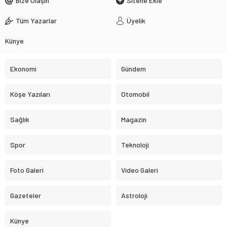
Anasayfa
»
Gündem
»
Gakkoşlar Evinde Galip 2-1