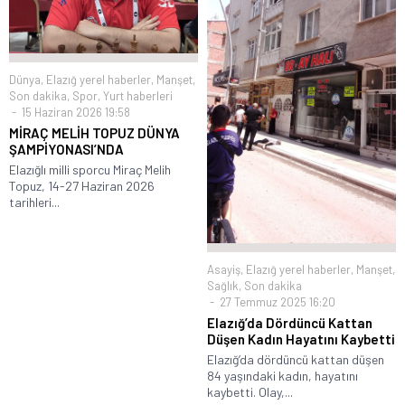
Dünya
,
Elazığ yerel haberler
,
Manşet
,
Son dakika
,
Spor
,
Yurt haberleri
15 Haziran 2026 19:58
MİRAÇ MELİH TOPUZ DÜNYA
ŞAMPİYONASI’NDA
Elazığlı milli sporcu Miraç Melih
Topuz, 14-27 Haziran 2026
tarihleri...
Asayiş
,
Elazığ yerel haberler
,
Manşet
,
Sağlık
,
Son dakika
27 Temmuz 2025 16:20
Elazığ’da Dördüncü Kattan
Düşen Kadın Hayatını Kaybetti
Elazığ’da dördüncü kattan düşen
84 yaşındaki kadın, hayatını
kaybetti. Olay,...