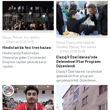
Dünya
,
Manşet
,
Son dakika
3 Haziran 2023 14:18
Dünya
,
Elazığ yerel haberler
,
Gündem
,
Manşet
,
Son dakika
Hindistan’da feci tren kazası
12 Mart 2026 10:08
Hindistan’da Kalküta’dan
Elazığ İl Özel İdaresi’nde
Chennai’ye giden Coromandel
Geleneksel İftar Programı
Ekspresi raydan çıkarak karşı
Düzenlendi
raydan...
Elazığ İl Özel İdaresi tarafından
geleneksel iftar programı
gerçekleştirildi. Düzenlenen...