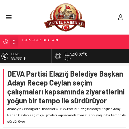
298 MİLYON DOLARLIK İHRACAT
ERDEM; ENTÜBE EDİLDİ…
ELAZIĞ
37°C
ALTIN
6.660,55
ELAZIĞ’DA TEFECİLİK OPERASYONU
AÇIK
YRP’DEN, KARAYOLCULARA TEŞEKKÜR
BİST
DEVA Partisi Elazığ Belediye Başkan
13.779,39
TÜRK OĞUZ BOYLARI
Adayı Recep Ceylan seçim
DOLAR
47,7111
çalışmaları kapsamında ziyaretlerini
EURO
yoğun bir tempo ile sürdürüyor
55,1881
Anasayfa
»
Elazığ yerel haberler
»
DEVA Partisi Elazığ Belediye Başkan Adayı
Recep Ceylan seçim çalışmaları kapsamında ziyaretlerini yoğun bir tempo ile
sürdürüyor