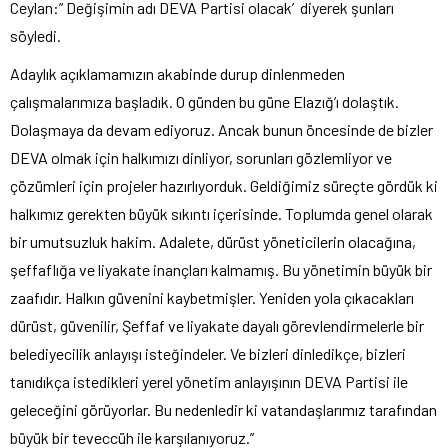
Ceylan:” Değişimin adı DEVA Partisi olacak’ diyerek şunları
söyledi.
Adaylık açıklamamızın akabinde durup dinlenmeden
çalışmalarımıza başladık. O günden bu güne Elazığ’ı dolaştık.
Dolaşmaya da devam ediyoruz. Ancak bunun öncesinde de bizler
DEVA olmak için halkımızı dinliyor, sorunları gözlemliyor ve
çözümleri için projeler hazırlıyorduk. Geldiğimiz süreçte gördük ki
halkımız gerekten büyük sıkıntı içerisinde. Toplumda genel olarak
bir umutsuzluk hakim. Adalete, dürüst yöneticilerin olacağına,
şeffaflığa ve liyakate inançları kalmamış. Bu yönetimin büyük bir
zaafıdır. Halkın güvenini kaybetmişler. Yeniden yola çıkacakları
dürüst, güvenilir, Şeffaf ve liyakate dayalı görevlendirmelerle bir
belediyecilik anlayışı isteğindeler. Ve bizleri dinledikçe, bizleri
tanıdıkça istedikleri yerel yönetim anlayışının DEVA Partisi ile
geleceğini görüyorlar. Bu nedenledir ki vatandaşlarımız tarafından
büyük bir teveccüh ile karşılanıyoruz.”