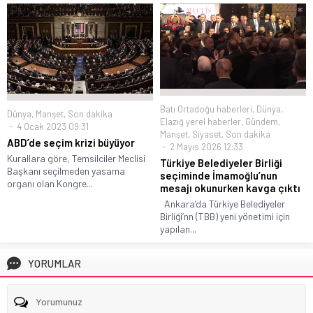
Batı Ortadoğu haberleri
,
Dünya
,
Dünya
,
Manşet
,
Son dakika
Elazığ yerel haberler
,
Gündem
,
4 Ocak 2023 09:31
Manşet
,
Siyaset
,
Son dakika
ABD’de seçim krizi büyüyor
2 Mayıs 2026 12:33
Kurallara göre, Temsilciler Meclisi
Türkiye Belediyeler Birliği
Başkanı seçilmeden yasama
seçiminde İmamoğlu’nun
organı olan Kongre...
mesajı okunurken kavga çıktı
Ankara’da Türkiye Belediyeler
Birliği’nn (TBB) yeni yönetimi için
yapılan...
YORUMLAR