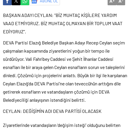
A
A
ABONE OL
+
-
BAŞKAN ADAYI CEYLAN: ”BİZ MUHTAÇ KİŞİLERE YARDIM
VAAD ETMİYORUZ. BİZ MUHTAÇ OLMAYAN BİR TOPLUM VAAT
EDİYORUZ”.
DEVA Partisi Elazığ Belediye Başkan Adayı Recep Ceylan seçim
çalışmaları kapsamında ziyaretlerini yoğun bir tempo ile
sürdürüyor. Vali Fahribey Caddesi ve Şehit İlhanlar Caddesi
esnafları ile bir araya gelen Ceylan esnafların sorun ve taleplerini
dinledi. Çözümü için projelerini anlattı. Büyük bir ilgi ile karşılanan
Ceylan Elazığ’da DEVA Partisi’ne olan teveccühün arttığını dile
getirerek esnafların ve vatandaşların çözümü için DEVA
Belediyeciliği anlayışının istendiğini belirtti.
CEYLAN: DEĞİŞİMİN ADI DEVA PARTİSİ OLACASK
Ziyaretlerinde vatandaşların ‘değişim isteği’ olduğunu belirten