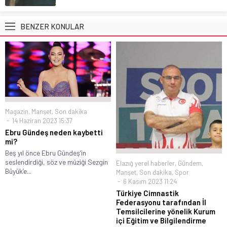
BENZER KONULAR
Magazin
,
Manşet
,
Son dakika
14 Haziran 2023 15:37
Ebru Gündeş neden kaybetti
mi?
Beş yıl önce Ebru Gündeş’in
seslendirdiği, söz ve müziği Sezgin
Elazığ yerel haberler
,
Gündem
,
Büyük’e...
Manşet
,
Son dakika
,
Spor
6 Kasım 2023 11:24
Türkiye Cimnastik
Federasyonu tarafından İl
Temsilcilerine yönelik Kurum
içi Eğitim ve Bilgilendirme