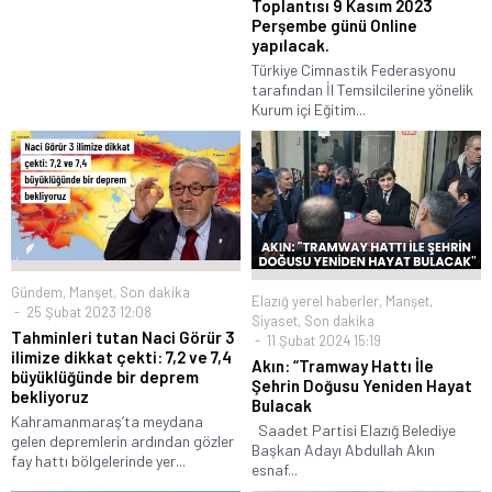
Toplantısı 9 Kasım 2023
Perşembe günü Online
yapılacak.
Türkiye Cimnastik Federasyonu
tarafından İl Temsilcilerine yönelik
Kurum içi Eğitim...
Gündem
,
Manşet
,
Son dakika
Elazığ yerel haberler
,
Manşet
,
25 Şubat 2023 12:08
Siyaset
,
Son dakika
Tahminleri tutan Naci Görür 3
11 Şubat 2024 15:19
ilimize dikkat çekti: 7,2 ve 7,4
Akın: “Tramway Hattı İle
büyüklüğünde bir deprem
Şehrin Doğusu Yeniden Hayat
bekliyoruz
Bulacak
Kahramanmaraş’ta meydana
Saadet Partisi Elazığ Belediye
gelen depremlerin ardından gözler
Başkan Adayı Abdullah Akın
fay hattı bölgelerinde yer...
esnaf...