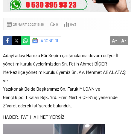
25 MART 2023 16:18
0
843
A
A
ABONE OL
+
-
Adayi adayı Hamza Gür Seçim çalışmalarına devam ediyor İl
yönetim kurulu üyelerimizden Sn. Fetih Ahmet BİÇER
Merkez ilçe yönetim kurulu üyemiz Sn. Av. Mehmet Ali ALATAŞ
ve
Yazıkonak Belde Başkanımız Sn. Faruk MUCAN ve
Gençlik politikaları Bşk. Yrd. Eren Mert BİÇER’i iş yerlerinde
Ziyaret ederek istişarede bulunduk.
HABER: FATİH AHMET YERSİZ