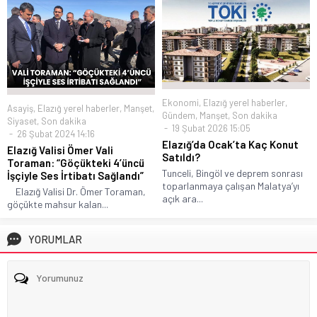
Ekonomi
,
Elazığ yerel haberler
,
Asayiş
,
Elazığ yerel haberler
,
Manşet
,
Gündem
,
Manşet
,
Son dakika
Siyaset
,
Son dakika
19 Şubat 2026 15:05
26 Şubat 2024 14:16
Elazığ’da Ocak’ta Kaç Konut
Elazığ Valisi Ömer Vali
Satıldı?
Toraman: “Göçükteki 4’üncü
Tunceli, Bingöl ve deprem sonrası
İşçiyle Ses İrtibatı Sağlandı”
toparlanmaya çalışan Malatya’yı
Elazığ Valisi Dr. Ömer Toraman,
açık ara...
göçükte mahsur kalan...
YORUMLAR