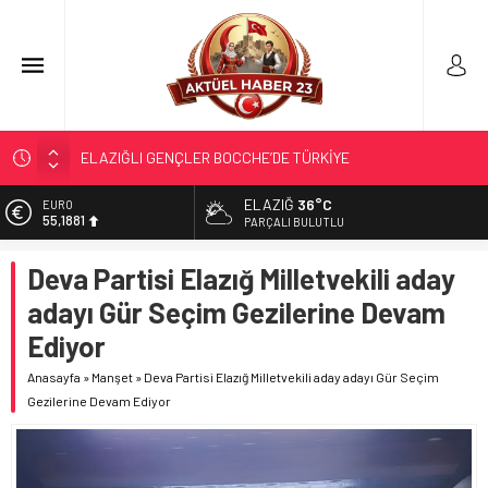
ELAZIĞLI GENÇLER BOCCHE’DE TÜRKİYE
ŞAMPİYONASI’NDA İLİMİZİ GURURLA TEMSİL ETTİ
TÜRK OĞUZ BOYLARI
ELAZIĞ
36°C
EURO
55,1881
PARÇALI BULUTLU
298 MİLYON DOLARLIK İHRACAT
ALTIN
ERDEM; ENTÜBE EDİLDİ…
Deva Partisi Elazığ Milletvekili aday
6.660,55
ELAZIĞ’DA TEFECİLİK OPERASYONU
adayı Gür Seçim Gezilerine Devam
BİST
13.779,39
Ediyor
DOLAR
Anasayfa
»
Manşet
»
Deva Partisi Elazığ Milletvekili aday adayı Gür Seçim
47,7111
Gezilerine Devam Ediyor