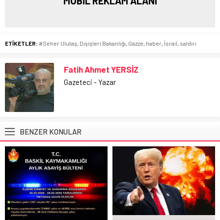
MOBİL REKLAM ALANI
ETİKETLER:
#Seher Ulutaş
,
Dışişleri Bakanlığı
,
Gazze
,
haber
,
İsrail
,
saldırı
Fatih Ahmet YERSİZ
Gazeteci - Yazar
BENZER KONULAR