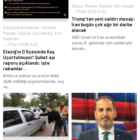
Dünya
,
Manşet
,
Siyaset
,
Üst manşet
7 Mart 2026 14:42
Trump’tan yeni saldırı mesajı:
İran bugün çok ağır bir darbe
Elazığ yerel haberler
,
Gündem
,
alacak
Manşet
,
Siyaset
,
Son dakika
,
Yurt
ABD-İsrail ve İran arasındaki
haberleri
savaş 8. gününde tüm şiddetiyle
3 Mart 2026 14:10
devam...
Elazığ’ın O İlçesinde Kuş
Uçurtulmuyor! Şubat ayı
raporu açıklandı: işte
rakamlar…
Binlerce şahsın ve aracın didik
didik edildiği uygulamalarda, suç
ve...