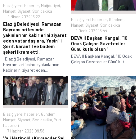
Elazığ yerel haberler
,
Mağduriyet
,
Manşet
,
Siyaset
,
Son dakika
9 Nisan 2024 16:22
Elazığ yerel haberler
,
Gündem
,
Elazığ Belediyesi, Ramazan
Manşet
,
Siyaset
,
Son dakika
Bayramı arifesinde
9 Ocak 2024 15:44
yakınlarının kabirlerini ziyaret
DEVA İl Başkanı Kangal, “10
eden vatandaşlara, Yasin’-i
Ocak Çalışan Gazeteciler
Şerif, karanfil ve badem
Günü kutlu olsun ”
şekeri ikram etti.
DEVA İl Başkanı Kangal, “10 Ocak
Elazığ Belediyesi, Ramazan
Çalışan Gazeteciler Günü kutlu...
Bayramı arifesinde yakınlarının
kabirlerini ziyaret eden...
Elazığ yerel haberler
,
Gündem
,
Manşet
,
Siyaset
,
Son dakika
,
Yurt
haberleri
7 Haziran 2026 09:58
Vali Hatipoğlu Kovancılar Sel