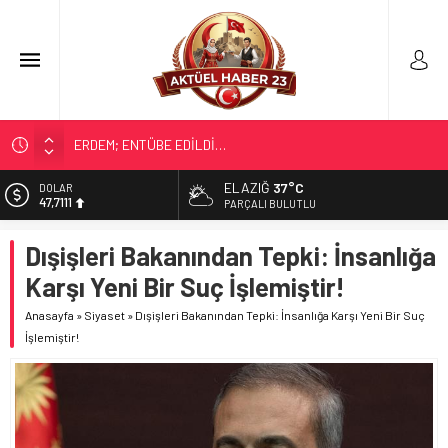
ERDEM; ENTÜBE EDİLDİ…
ELAZIĞ’DA TEFECİLİK OPERASYONU
ELAZIĞ
37°C
DOLAR
47,7111
YRP’DEN, KARAYOLCULARA TEŞEKKÜR
PARÇALI BULUTLU
TÜRK OĞUZ BOYLARI
EURO
Dışişleri Bakanından Tepki: İnsanlığa
55,1881
298 MİLYON DOLARLIK İHRACAT
Karşı Yeni Bir Suç İşlemiştir!
ALTIN
6.660,55
Anasayfa
»
Siyaset
»
Dışişleri Bakanından Tepki: İnsanlığa Karşı Yeni Bir Suç
İşlemiştir!
BİST
13.779,39