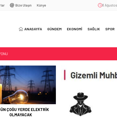
rlar
Bize Ulaşın
Künye
8 Ağustos
ANASAYFA
GÜNDEM
EKONOMİ
SAĞLIK
SPOR
SYONU
ŞEKKÜR
T
ÜN ÇOĞU YERDE ELEKTRİK
OLMAYACAK