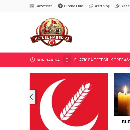
Gazeteler
Sitene Ekle
Astroloji
Yaza
ELAZIĞ’DA TEFECİLİK OPERA
SON DAKİKA
YRP’DEN, KARAYOLCULARA TE
TÜRK OĞUZ BOYLARI
298 MİLYON DOLARLIK İHRACA
ERDEM; ENTÜBE EDİLDİ…
PERASYONU
BUG