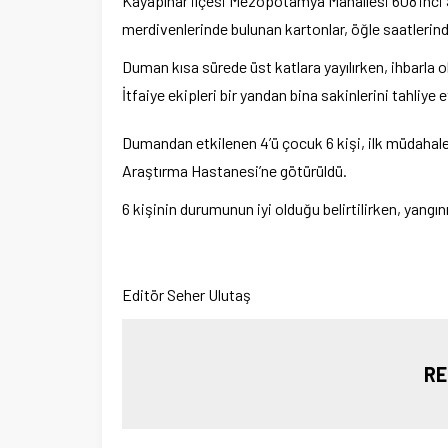
Kayapınar ilçesi Mezopotamya Mahallesi 608’inci So
merdivenlerinde bulunan kartonlar, öğle saatlerind
Duman kısa sürede üst katlara yayılırken, ihbarla ol
İtfaiye ekipleri bir yandan bina sakinlerini tahliye 
Dumandan etkilenen 4’ü çocuk 6 kişi, ilk müdahale
Araştırma Hastanesi’ne götürüldü.
6 kişinin durumunun iyi olduğu belirtilirken, yangını
Editör Seher Ulutaş
RE