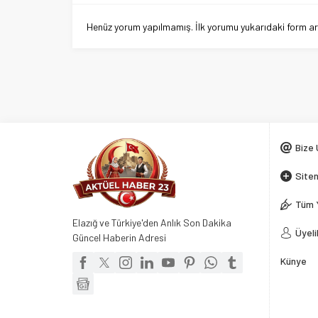
Henüz yorum yapılmamış. İlk yorumu yukarıdaki form aracı
HYerli Otomobil TOGG’un S
Çıktı
Anasayfa
»
Manşet
»
HYerli Otomobil TOGG’un Sedan Modeli