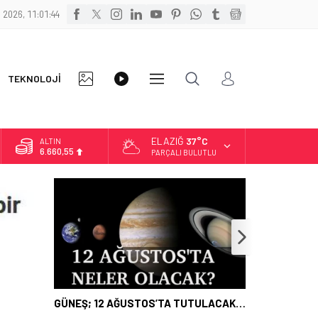
 2026, 11:01:45
FOTO
VİDEO
TEKNOLOJİ
DİĞER
GALERİ
GALERİ
ELAZIĞ
37°C
ALTIN
6.660,55
PARÇALI BULUTLU
BİST
13.779,39
DOLAR
47,7111
EURO
55,1881
GÜNEŞ; 12 AĞUSTOS’TA TUTULACAK…