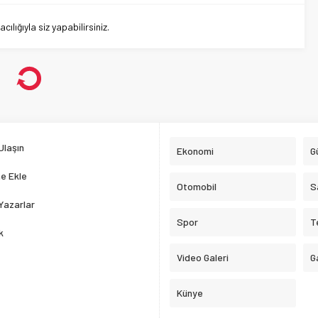
lığıyla siz yapabilirsiniz.
edan Modeli T10F İlk Kez Görücüye
 T10F İlk Kez Görücüye Çıktı