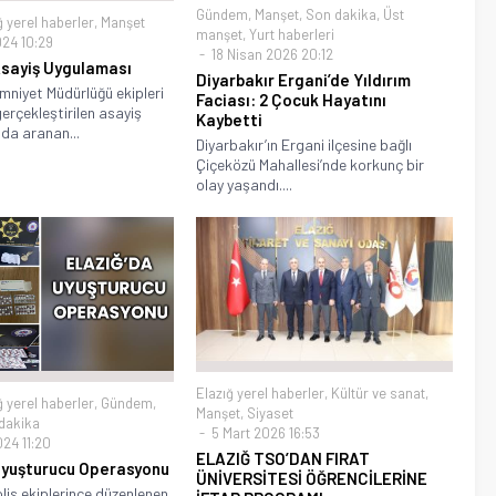
Gündem
,
Manşet
,
Son dakika
,
Üst
ğ yerel haberler
,
Manşet
manşet
,
Yurt haberleri
024 10:29
18 Nisan 2026 20:12
Asayiş Uygulaması
Diyarbakır Ergani’de Yıldırım
Emniyet Müdürlüğü ekipleri
Faciası: 2 Çocuk Hayatını
erçekleştirilen asayiş
Kaybetti
da aranan...
Diyarbakır’ın Ergani ilçesine bağlı
Çiçeközü Mahallesi’nde korkunç bir
olay yaşandı....
Elazığ yerel haberler
,
Kültür ve sanat
,
ğ yerel haberler
,
Gündem
,
Manşet
,
Siyaset
dakika
5 Mart 2026 16:53
24 11:20
ELAZIĞ TSO’DAN FIRAT
Uyuşturucu Operasyonu
ÜNİVERSİTESİ ÖĞRENCİLERİNE
lis ekiplerince düzenlenen