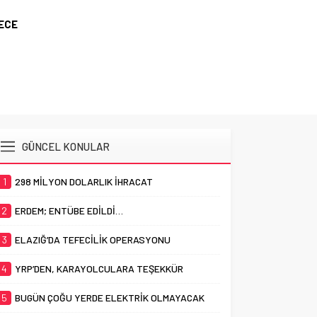
SOSYAL
GECE
GÜNCEL KONULAR
1
298 MİLYON DOLARLIK İHRACAT
2
ERDEM; ENTÜBE EDİLDİ…
3
ELAZIĞ’DA TEFECİLİK OPERASYONU
4
YRP’DEN, KARAYOLCULARA TEŞEKKÜR
5
BUGÜN ÇOĞU YERDE ELEKTRİK OLMAYACAK