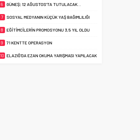
6
GÜNEŞ; 12 AĞUSTOS’TA TUTULACAK…
7
SOSYAL MEDYANIN KÜÇÜK YAŞ BAĞIMLILIĞI
8
EĞİTİMCİLERİN PROMOSYONU 3,5 YIL OLDU
9
71 KENTTE OPERASYON
10
ELAZIĞ’DA EZAN OKUMA YARIŞMASI YAPILACAK