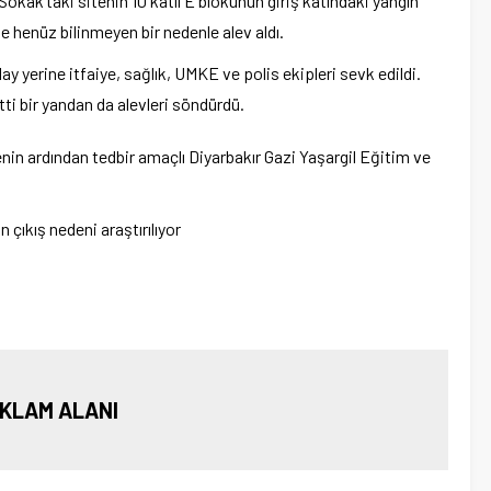
kak’taki sitenin 10 katlı E blokunun giriş katındaki yangın
e henüz bilinmeyen bir nedenle alev aldı.
ay yerine itfaiye, sağlık, UMKE ve polis ekipleri sevk edildi.
etti bir yandan da alevleri söndürdü.
nin ardından tedbir amaçlı Diyarbakır Gazi Yaşargil Eğitim ve
n çıkış nedeni araştırılıyor
KLAM ALANI