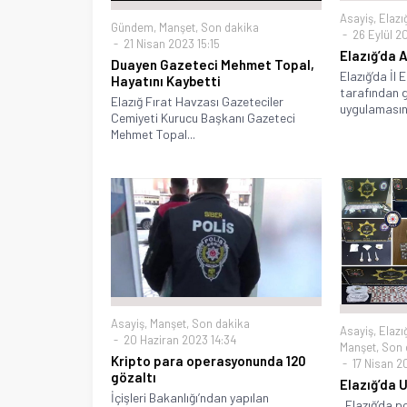
Asayiş
,
Elazı
Gündem
,
Manşet
,
Son dakika
26 Eylül 2
21 Nisan 2023 15:15
Elazığ’da 
Duayen Gazeteci Mehmet Topal,
Elazığ’da İl 
Hayatını Kaybetti
tarafından g
Elazığ Fırat Havzası Gazeteciler
uygulamasın
Cemiyeti Kurucu Başkanı Gazeteci
Mehmet Topal...
Asayiş
,
Manşet
,
Son dakika
Asayiş
,
Elazı
20 Haziran 2023 14:34
Manşet
,
Son 
Kripto para operasyonunda 120
17 Nisan 20
gözaltı
Elazığ’da 
İçişleri Bakanlığı’ndan yapılan
Elazığ’da po