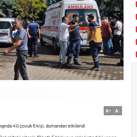
A
A
+
-
yangında 4’ü çocuk 6 kişi, dumandan etkilendi