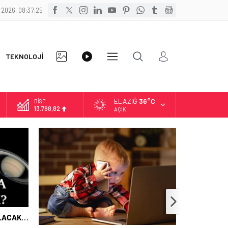
 2026, 08:37:26
FOTO
VİDEO
TEKNOLOJİ
DİĞER
GALERİ
GALERİ
ELAZIĞ
36°C
BİST
13.798,82
AÇIK
DOLAR
47,7010
EURO
55,0063
ALTIN
6.543,59
ULACAK…