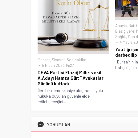
Asayiş
,
Batı 
Elazığ yerel 
Sağlık
,
Son d
4 Mayıs 20
Yaptığı işi
darbedilip
Manşet
,
Siyaset
,
Son dakika
Bursa’nın İn
5 Nisan 2023 14:27
bahçe işinin 
DEVA Partisi Elazığ Milletvekili
A.Adayı Hamza Gür; “ Avukatlar
Gününü kutladı.
İleri bir demokrasiye ulaşmanın yolu
hukuka duyulan güvenle elde
edilebileceğini...
YORUMLAR