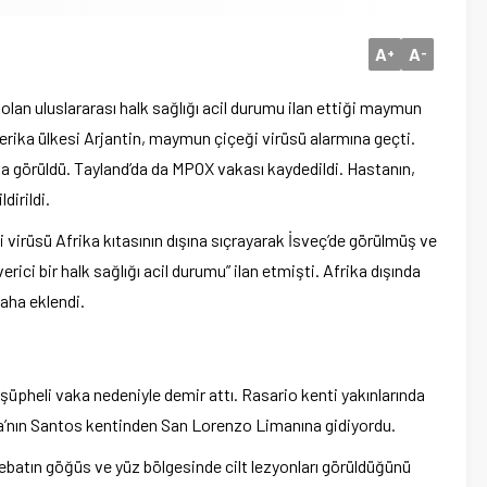
A
A
+
-
lan uluslararası halk sağlığı acil durumu ilan ettiği maymun
erika ülkesi Arjantin, maymun çiçeği virüsü alarmına geçti.
ka görüldü. Tayland’da da MPOX vakası kaydedildi. Hastanın,
dirildi.
irüsü Afrika kıtasının dışına sıçrayarak İsveç’de görülmüş ve
ici bir halk sağlığı acil durumu” ilan etmişti. Afrika dışında
aha eklendi.
şüpheli vaka nedeniyle demir attı. Rasario kenti yakınlarında
ya’nın Santos kentinden San Lorenzo Limanına gidiyordu.
ttebatın göğüs ve yüz bölgesinde cilt lezyonları görüldüğünü