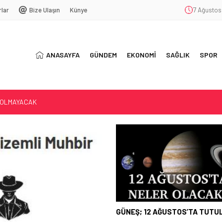
rlar
Bize Ulaşın
Künye
7 Ağustos
ANASAYFA
GÜNDEM
EKONOMİ
SAĞLIK
SPOR
LACAK…
AĞIMLILIĞI
ŞEKKÜR
 OLMAYACAK
GÜNEŞ; 12 AĞUSTOS’TA TUT