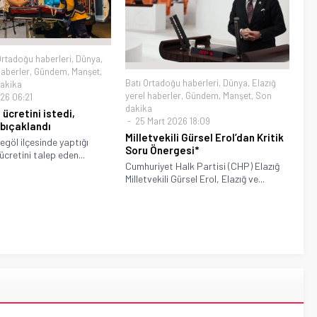
Ortadoğu haberleri
,
Dünya
,
haberler
,
Gündem
,
Manşet
,
Batı Ortadoğu haberleri
,
Dünya
,
Elazığ
akika
yerel haberler
,
Gündem
,
Manşet
,
Son
26 06:21
dakika
n ücretini istedi,
25 Mart 2026 18:09
 bıçaklandı
Milletvekili Gürsel Erol’dan Kritik
egöl ilçesinde yaptığı
Soru Önergesi*
ücretini talep eden...
Cumhuriyet Halk Partisi (CHP) Elazığ
Milletvekili Gürsel Erol, Elazığ ve...