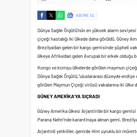
ABONE OL
Dünya Sağlık Örgütü’nün en yüksek alarm seviyesi o
çiçeği hastalığı iki ülkede daha görüldü. Güney Am
Brezilya’dan gelen bir kargo gemisinde şüpheli va
ülkeye Afrika’dan gelen Avrupalı bir erkek olduğu bil
Kongo ve komşu ülkelerde görülen maymun çiçeği v
Dünya Sağlık Örgütü,”uluslararası düzeyde endişe ver
görülen Maymun Çiçeği virüsü vakalarına iki ülke d
GÜNEY AMERİKA’YA SIÇRADI
Güney Amerika ülkesi Arjantin’de bir kargo gemisi 
Parana Nehri’nde karantinaya alınan gemi, Brezil
Arjantinli yetkililer, gemide Hint uyruklu bir müre