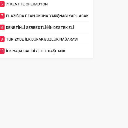
6
71 KENTTE OPERASYON
7
ELAZIĞ’DA EZAN OKUMA YARIŞMASI YAPILACAK
8
DENETİMLİ SERBESTLİĞİN DESTEK ELİ
9
TURİZMDE İLK DURAK BUZLUK MAĞARASI
10
İLK MAÇA GALİBİYETLE BAŞLADIK