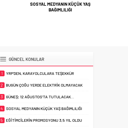
SOSYAL MEDYANIN KÜÇÜK YAŞ
BAĞIMLILIĞI
EĞİTİMCİL
GÜNCEL KONULAR
1
YRP’DEN, KARAYOLCULARA TEŞEKKÜR
2
BUGÜN ÇOĞU YERDE ELEKTRİK OLMAYACAK
3
GÜNEŞ; 12 AĞUSTOS’TA TUTULACAK…
4
SOSYAL MEDYANIN KÜÇÜK YAŞ BAĞIMLILIĞI
5
EĞİTİMCİLERİN PROMOSYONU 3,5 YIL OLDU