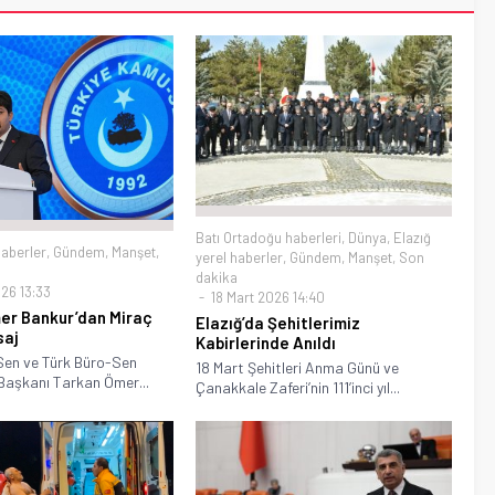
Batı Ortadoğu haberleri
,
Dünya
,
Elazığ
haberler
,
Gündem
,
Manşet
,
yerel haberler
,
Gündem
,
Manşet
,
Son
dakika
26 13:33
18 Mart 2026 14:40
er Bankur’dan Miraç
Elazığ’da Şehitlerimiz
saj
Kabirlerinde Anıldı
en ve Türk Büro-Sen
18 Mart Şehitleri Anma Günü ve
Başkanı Tarkan Ömer...
Çanakkale Zaferi’nin 111’inci yıl...