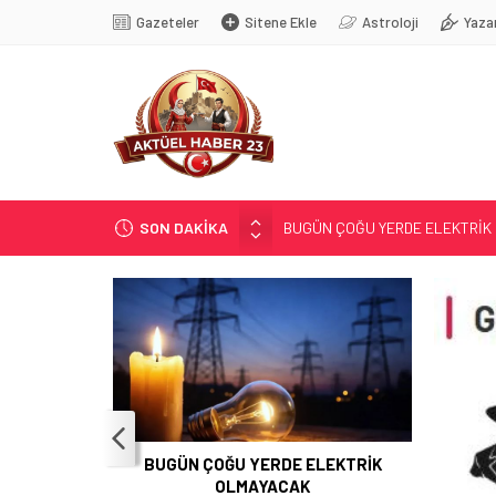
Gazeteler
Sitene Ekle
Astroloji
Yaza
SON DAKİKA
BİR OPERASYON VAR BU GECE
GÜNEŞ; 12 AĞUSTOS’TA TUTU
SOSYAL MEDYANIN KÜÇÜK YAŞ B
YRP’DEN, KARAYOLCULARA TE
BUGÜN ÇOĞU YERDE ELEKTRİK
BUGÜN ÇOĞU YERDE ELEKTRİK
OLMAYACAK