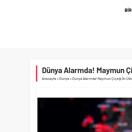
BİR
ULARA
Dünya Alarmda! Maymun Çiç
Anasayfa
»
Dünya
»
Dünya Alarmda! Maymun Çiçeği İki Ül