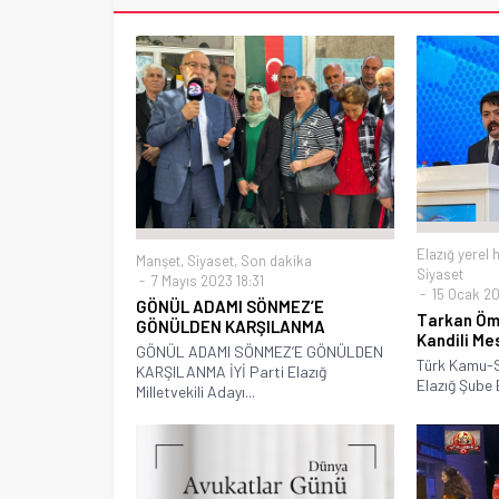
Elazığ yerel 
Manşet
,
Siyaset
,
Son dakika
Siyaset
7 Mayıs 2023 18:31
15 Ocak 20
GÖNÜL ADAMI SÖNMEZ’E
Tarkan Öm
GÖNÜLDEN KARŞILANMA
Kandili Me
GÖNÜL ADAMI SÖNMEZ’E GÖNÜLDEN
Türk Kamu-S
KARŞILANMA İYİ Parti Elazığ
Elazığ Şube 
Milletvekili Adayı...