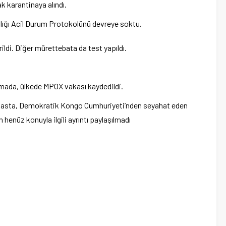
k karantinaya alındı.
ğlığı Acil Durum Protokolünü devreye soktu.
ildi. Diğer mürettebata da test yapıldı.
amada, ülkede MPOX vakası kaydedildi.
e, hasta, Demokratik Kongo Cumhuriyeti’nden seyahat eden
n henüz konuyla ilgili ayrıntı paylaşılmadı