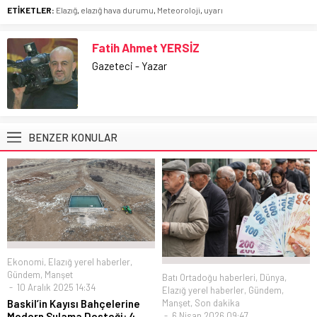
ETİKETLER:
Elazığ
,
elazığ hava durumu
,
Meteoroloji
,
uyarı
Fatih Ahmet YERSİZ
Gazeteci - Yazar
BENZER KONULAR
Ekonomi
,
Elazığ yerel haberler
,
Gündem
,
Manşet
Batı Ortadoğu haberleri
,
Dünya
,
10 Aralık 2025 14:34
Elazığ yerel haberler
,
Gündem
,
Manşet
,
Son dakika
Baskil’in Kayısı Bahçelerine
6 Nisan 2026 09:47
Modern Sulama Desteği: 4