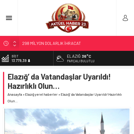
298 MİLYON DOLARLIK İHRACAT
ERDEM; ENTÜBE EDİLDİ…
ELAZIĞ’DA TEFECİLİK OPERASYONU
ELAZIĞ
36°C
BİST
13.779,39
PARÇALI BULUTLU
YRP’DEN, KARAYOLCULARA TEŞEKKÜR
TÜRK OĞUZ BOYLARI
DOLAR
Elazığ’ da Vatandaşlar Uyarıldı!
47,7111
Hazırlıklı Olun…
EURO
55,1881
Anasayfa
»
Elazığ yerel haberler
»
Elazığ’ da Vatandaşlar Uyarıldı! Hazırlıklı
Olun…
ALTIN
6.660,55