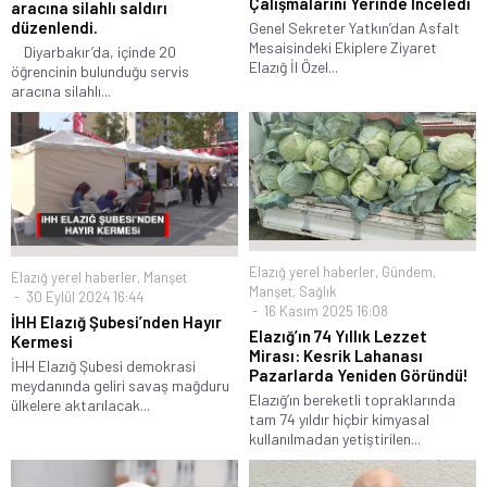
Çalışmalarını Yerinde İnceledi
aracına silahlı saldırı
düzenlendi.
Genel Sekreter Yatkın’dan Asfalt
Mesaisindeki Ekiplere Ziyaret
Diyarbakır’da, içinde 20
Elazığ İl Özel...
öğrencinin bulunduğu servis
aracına silahlı...
Elazığ yerel haberler
,
Gündem
,
Elazığ yerel haberler
,
Manşet
Manşet
,
Sağlık
30 Eylül 2024 16:44
16 Kasım 2025 16:08
İHH Elazığ Şubesi’nden Hayır
Elazığ’ın 74 Yıllık Lezzet
Kermesi
Mirası: Kesrik Lahanası
İHH Elazığ Şubesi demokrasi
Pazarlarda Yeniden Göründü!
meydanında geliri savaş mağduru
Elazığ’ın bereketli topraklarında
ülkelere aktarılacak...
tam 74 yıldır hiçbir kimyasal
kullanılmadan yetiştirilen...