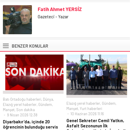
Fatih Ahmet YERSİZ
Gazeteci - Yazar
BENZER KONULAR
Batı Ortadoğu haberleri
,
Dünya
,
Elazığ yerel haberler
,
Gündem
,
Elazığ yerel haberler
,
Gündem
,
Manşet
,
Yurt haberleri
Manşet
,
Son dakika
10 Haziran 2026 11:16
9 Nisan 2026 12:38
Genel Sekreter Cemil Yatkın,
Diyarbakır’da, içinde 20
Asfalt Sezonunun İlk
öğrencinin bulunduğu servis