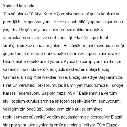
ifadeleri kullandı:
“Elazığ olarak Türkiye Karate Şampiyonası gibi geniş katılımlı ve
prestijli bir organizasyona ilk kez ev sahipliği yapmanın gururunu
yaşadık. Üç gün boyunca salonumuzu dolduran coşku,
sporcularımızın azmi ve centilmenliği, Elazığ’ın spor kenti
kimliğini bir kez daha perçinledi. Bu büyük organizasyonda emeği
geçen tüm antrenörlerimize, hakemlerimize, sporcularımıza ve
teknik ekibe teşekkür ediyorum. Ayrıca bu şampiyonanın ilimize
kazandırılmasında verdikleri güçlü destekten dolayı Elazığ
Valimize, Elazığ Milletvekillerimize, Elazığ Belediye Başkanımıza,
Fırat Üniversitesi Rektörümüze, İl Emniyet Müdürümüze, Türkiye
Karate Federasyonu Başkanımıza, ASKF Başkanımıza ve tüm
sivil toplum kuruluşlarımıza en içten teşekkürlerimi sunuyorum.
Valiliğimizin öncülüğü, belediyemizin katkısı, emniyet
teşkilatımızın güvenliği ve tüm paydaşlarımızın desteğiyle Elazığ,
bir spor şehri olma yolunda emin adımlarla ilerliyor. Tüm Elazığlı