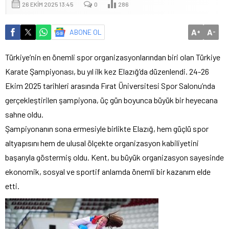
26 EKIM 2025 13:45
0
286
A
A
ABONE OL
+
-
Türkiye’nin en önemli spor organizasyonlarından biri olan Türkiye
Karate Şampiyonası, bu yıl ilk kez Elazığ’da düzenlendi. 24-26
Ekim 2025 tarihleri arasında Fırat Üniversitesi Spor Salonu’nda
gerçekleştirilen şampiyona, üç gün boyunca büyük bir heyecana
sahne oldu.
Şampiyonanın sona ermesiyle birlikte Elazığ, hem güçlü spor
altyapısını hem de ulusal ölçekte organizasyon kabiliyetini
başarıyla göstermiş oldu. Kent, bu büyük organizasyon sayesinde
ekonomik, sosyal ve sportif anlamda önemli bir kazanım elde
etti.