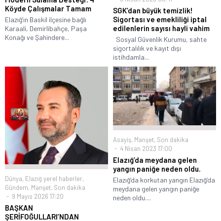
Köyde Çalışmalar Tamam
SGK’dan büyük temizlik!
Sigortası ve emekliliği iptal
Elazığ’ın Baskil ilçesine bağlı
edilenlerin sayısı hayli vahim
Karaali, Demirlibahçe, Paşa
Konağı ve Şahindere...
Sosyal Güvenlik Kurumu, sahte
sigortalılık ve kayıt dışı
istihdamla...
Asayiş
,
Manşet
,
Son dakika
4 Nisan 2023 17:00
Elazığ’da meydana gelen
yangın paniğe neden oldu.
Dünya
,
Elazığ yerel haberler
,
Elazığ’da korkutan yangın Elazığ’da
Gündem
,
Manşet
,
Son dakika
meydana gelen yangın paniğe
9 Mayıs 2026 17:20
neden oldu....
BAŞKAN
ŞERİFOĞULLARI’NDAN