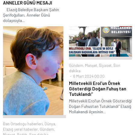
ANNELER GÜNÜ MESAJI
Elazığ Belediye Başkanı Şahin
Şerifoğulları, Anneler Günü
dolayısıyla...
Gündem
,
Manşet
,
Siyaset
,
Son
dakika
6 Mart 2024 00:20
Milletvekili Erol’un Örnek
Gösterdiği Doğan Fuhuş tan
Tutuklandı”
Milletvekili Erol’un Örnek Gösterdiği
Doğan Fuhustan Tutuklandı” Elazığ
Mollakendi ilçesinin...
Batı Ortadoğu haberleri
,
Dünya
,
Elazığ yerel haberler
,
Gündem
,
Manşet
,
Sağlık
,
Son dakika