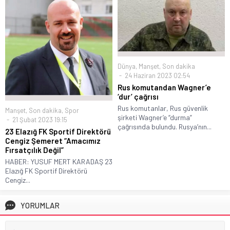
Dünya
,
Manşet
,
Son dakika
24 Haziran 2023 02:54
Rus komutandan Wagner’e
‘dur’ çağrısı
Rus komutanlar, Rus güvenlik
Manşet
,
Son dakika
,
Spor
şirketi Wagner’e “durma”
21 Şubat 2023 19:15
çağrısında bulundu. Rusya’nın...
23 Elazığ FK Sportif Direktörü
Cengiz Şemeret “Amacımız
Fırsatçılık Değil”
HABER: YUSUF MERT KARADAŞ 23
Elazığ FK Sportif Direktörü
Cengiz...
YORUMLAR