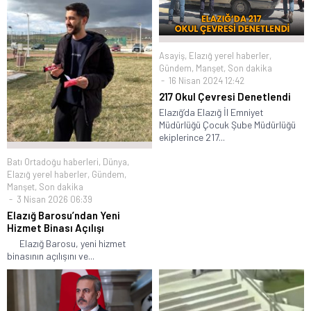
Asayiş
,
Elazığ yerel haberler
,
Gündem
,
Manşet
,
Son dakika
16 Nisan 2024 12:42
217 Okul Çevresi Denetlendi
Elazığ’da Elazığ İl Emniyet
Müdürlüğü Çocuk Şube Müdürlüğü
ekiplerince 217...
Batı Ortadoğu haberleri
,
Dünya
,
Elazığ yerel haberler
,
Gündem
,
Manşet
,
Son dakika
3 Nisan 2026 06:39
Elazığ Barosu’ndan Yeni
Hizmet Binası Açılışı
Elazığ Barosu, yeni hizmet
binasının açılışını ve...