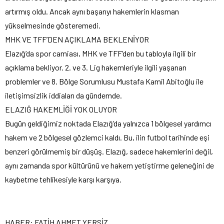
artırmış oldu. Ancak aynı başarıyı hakemlerin klasman
yükselmesinde gösteremedi.
MHK VE TFF’DEN AÇIKLAMA BEKLENİYOR
Elazığ’da spor camiası, MHK ve TFF’den bu tabloyla ilgili bir
açıklama bekliyor. 2. ve 3. Lig hakemleriyle ilgili yaşanan
problemler ve 8. Bölge Sorumlusu Mustafa Kamil Abitoğlu ile
iletişimsizlik iddiaları da gündemde.
ELAZIĞ HAKEMLİĞİ YOK OLUYOR
Bugün geldiğimiz noktada Elazığ’da yalnızca 1 bölgesel yardımcı
hakem ve 2 bölgesel gözlemci kaldı. Bu, ilin futbol tarihinde eşi
benzeri görülmemiş bir düşüş. Elazığ, sadece hakemlerini değil,
aynı zamanda spor kültürünü ve hakem yetiştirme geleneğini de
kaybetme tehlikesiyle karşı karşıya.
HABER: FATİH AHMET YERSİZ