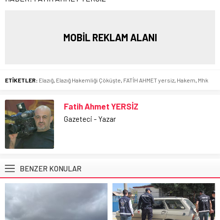
MOBİL REKLAM ALANI
ETİKETLER:
Elazığ
,
Elazığ Hakemliği Çöküşte
,
FATİH AHMET yersiz
,
Hakem
,
Mhk
Fatih Ahmet YERSİZ
Gazeteci - Yazar
BENZER KONULAR