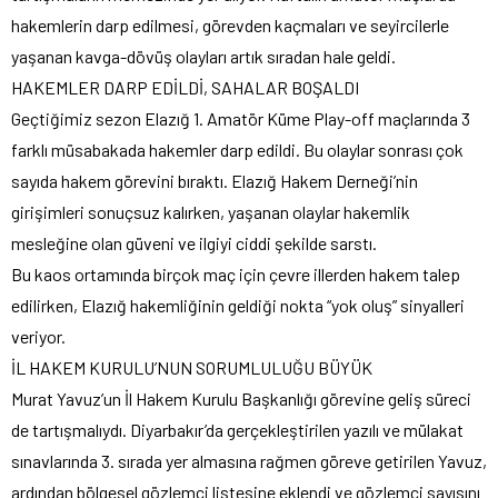
hakemlerin darp edilmesi, görevden kaçmaları ve seyircilerle
yaşanan kavga-dövüş olayları artık sıradan hale geldi.
HAKEMLER DARP EDİLDİ, SAHALAR BOŞALDI
Geçtiğimiz sezon Elazığ 1. Amatör Küme Play-off maçlarında 3
farklı müsabakada hakemler darp edildi. Bu olaylar sonrası çok
sayıda hakem görevini bıraktı. Elazığ Hakem Derneği’nin
girişimleri sonuçsuz kalırken, yaşanan olaylar hakemlik
mesleğine olan güveni ve ilgiyi ciddi şekilde sarstı.
Bu kaos ortamında birçok maç için çevre illerden hakem talep
edilirken, Elazığ hakemliğinin geldiği nokta “yok oluş” sinyalleri
veriyor.
İL HAKEM KURULU’NUN SORUMLULUĞU BÜYÜK
Murat Yavuz’un İl Hakem Kurulu Başkanlığı görevine geliş süreci
de tartışmalıydı. Diyarbakır’da gerçekleştirilen yazılı ve mülakat
sınavlarında 3. sırada yer almasına rağmen göreve getirilen Yavuz,
ardından bölgesel gözlemci listesine eklendi ve gözlemci sayısını