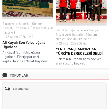
Elazığ yerel haberler
,
Gündem
,
Manşet
,
Son dakika
,
Üst manşet
,
Yurt
Batı Ortadoğu haberleri
,
Dünya
,
haberleri
Elazığ yerel haberler
,
Gündem
,
23 Şubat 2026 14:42
Manşet
,
Son dakika
,
Spor
Ali Kayalı Son Yolculuğuna
21 Nisan 2026 09:47
Uğurland
YENİ BRANŞLARIMIZDAN
Ali Kayalı Son Yolculuğuna
TÜRKİYE DERECELERİ GELDİ
Uğurlandı Elazığspor eski
Mersin’in Erdemli ilçesinde yer
kaptanlarından Murat Kayalı’nın...
alan Yusuf Dikeç ve...
YORUMLAR