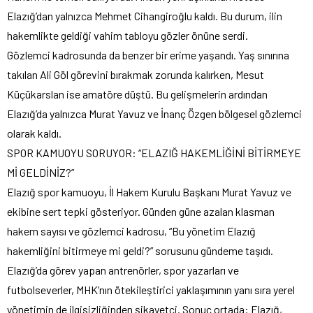
Elazığ’dan yalnızca Mehmet Cihangiroğlu kaldı. Bu durum, ilin
hakemlikte geldiği vahim tabloyu gözler önüne serdi.
Gözlemci kadrosunda da benzer bir erime yaşandı. Yaş sınırına
takılan Ali Göl görevini bırakmak zorunda kalırken, Mesut
Küçükarslan ise amatöre düştü. Bu gelişmelerin ardından
Elazığ’da yalnızca Murat Yavuz ve İnanç Özgen bölgesel gözlemci
olarak kaldı.
SPOR KAMUOYU SORUYOR: “ELAZIĞ HAKEMLİĞİNİ BİTİRMEYE
Mİ GELDİNİZ?”
Elazığ spor kamuoyu, İl Hakem Kurulu Başkanı Murat Yavuz ve
ekibine sert tepki gösteriyor. Günden güne azalan klasman
hakem sayısı ve gözlemci kadrosu, “Bu yönetim Elazığ
hakemliğini bitirmeye mi geldi?” sorusunu gündeme taşıdı.
Elazığ’da görev yapan antrenörler, spor yazarları ve
futbolseverler, MHK’nın ötekileştirici yaklaşımının yanı sıra yerel
yönetimin de ilgisizliğinden şikayetçi. Sonuç ortada: Elazığ,