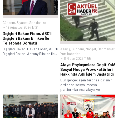
Gündem
,
Siyaset
,
Son dakika
12 Ağustos 2024 17:21
Dışişleri Bakan Fidan, ABD’li
Dışişleri Bakanı Blinken İle
Telefonda Görüştü
Dışişleri Bakanı Hakan Fidan, ABD’li
Asayiş
,
Gündem
,
Manşet
,
Üst manşet
,
Dışişleri Bakanı Antony Blinken ile...
Yurt haberleri
8 Nisan 2026 11:55
Alaycı Paylaşımlara Geçit Yok!
Sosyal Medya Provokatörleri
Hakkında Adli İşlem Başlatıldı
Dün gerçekleşen terör saldırısının
ardından sosyal medya
platformlarında alaycı ve...