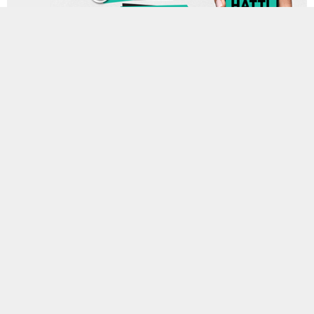
1 TEMMUZ 2025 14:36
0
375
A
A
ABONE OL
+
-
Elazığ’da son günlerde çay ocaklarında gözle görülür bir yoğunluk
yaşanıyor. Kentin birçok noktasındaki açık ve kapalı çay ocakları,
sabahın erken saatlerinden itibaren dolup taşıyor. Uzmanlar ve
vatandaşlar, bu durumu hem sosyalleşme ihtiyacına hem de
ekonomik şartlara bağlıyor.
Özellikle emekli vatandaşlar, işsiz gençler ve esnaf kesimi, günün
büyük bir kısmını bu mekânlarda geçiriyor. Çay fiyatlarının uygun
seviyelerde olması, vatandaşların buraları tercih etmesinde