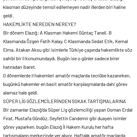
klasman düzeyinde temsil edilemeyen nadir illerden biri haline
geldi.
HAKEMLİKTE NEREDEN NEREYE?
Bir dönem Elazığ; A Klasman Hakemi Güntaç Taneli, B
Klasmanda Özgen Fatih Kalay, C Klasmanda Sedat Etik, Kemal
Elma, Atakan Aksu gibi isimlerle Türkiye çapında hakemlikte söz
sahibi bir il konumundaydı. Bugün ise o günler sadece birer
hatıradan ibaret.
O dönemlerde il hakemleri amatör maçlarda tecrübe kazanırken,
bugünkü hakemler en basit amatör karşılaşmalarda dahi görev
alamaz hale geldi.
SÜPER LİG GÖZLEMCİLERİNDEN SOKAK TARTIŞMALARINA
Bir zamanlar Elazığ’da Süper Lig gözlemciliği yapan Osman Erdal
Fırat, Mustafa Gündüz, Seyfettin Candemir gibi duayen isimler
görev yaparken, bugün Elazığ İl Hakem Kurulu her hafta
tartışmaların merkezinde yer alıyor. Haftalık amatör maçlarda