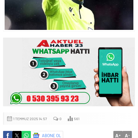
1 TEMMUZ 2025 14:57
0
561
A
A
ABONE OL
+
-