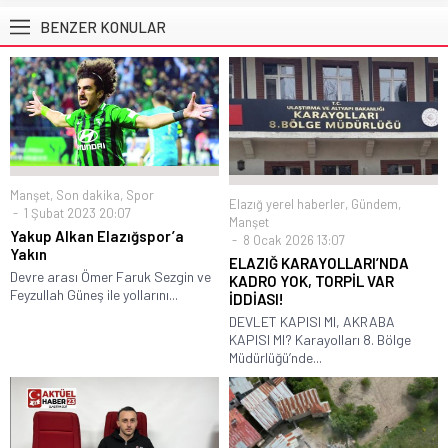
BENZER KONULAR
Manşet
,
Son dakika
,
Spor
Elazığ yerel haberler
,
Gündem
,
1 Şubat 2023 20:07
Manşet
Yakup Alkan Elazığspor’a
8 Ocak 2026 13:07
Yakın
ELAZIĞ KARAYOLLARI’NDA
Devre arası Ömer Faruk Sezgin ve
KADRO YOK, TORPİL VAR
Feyzullah Güneş ile yollarını...
İDDİASI!
DEVLET KAPISI MI, AKRABA
KAPISI MI? Karayolları 8. Bölge
Müdürlüğü’nde...