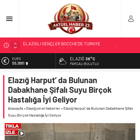
TÜRK OĞUZ BOYLARI
298 MİLYON DOLARLIK İHRACAT
ELAZIĞ
36°C
ALTIN
6.660,55
ERDEM; ENTÜBE EDİLDİ…
PARÇALI BULUTLU
ELAZIĞ’DA TEFECİLİK OPERASYONU
BİST
Elazığ Harput’ da Bulunan
13.779,39
ELAZIĞLI GENÇLER BOCCHE’DE TÜRKİYE
Dabakhane Şifalı Suyu Birçok
ŞAMPİYONASI’NDA İLİMİZİ GURURLA TEMSİL ETTİ
DOLAR
47,7111
Hastalığa İyi Geliyor
EURO
Anasayfa
»
Elazığ yerel haberler
»
Elazığ Harput’ da Bulunan Dabakhane Şifalı
55,1881
Suyu Birçok Hastalığa İyi Geliyor