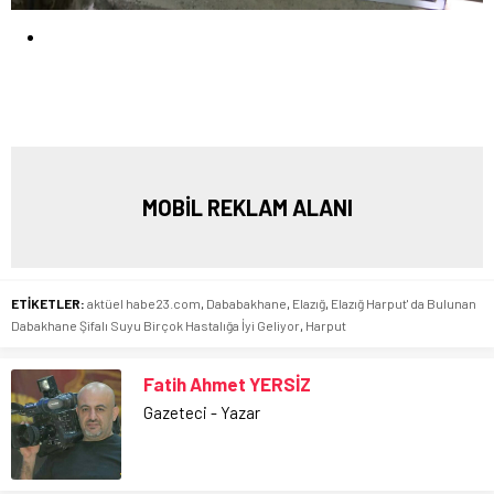
MOBİL REKLAM ALANI
ETİKETLER:
aktüel habe23.com
,
Dababakhane
,
Elazığ
,
Elazığ Harput' da Bulunan
Dabakhane Şifalı Suyu Birçok Hastalığa İyi Geliyor
,
Harput
Fatih Ahmet YERSİZ
Gazeteci - Yazar