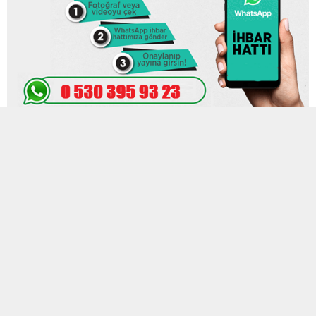
24 HAZIRAN 2024 08:48
0
642
A
A
ABONE OL
+
-
Şehitlerimizin kanı yerde kalmadı! Kırmızı kategoride yer alan 2
terörist öldürüldü
Batman Gercüş’te düzenlenen “Bozdoğan-45” operasyonunda
kırmızı kategoride yer alan sözde Botan Saha Eyalet Sorumlusu