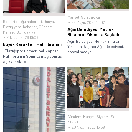
Manşet
,
Son dakika
Batı Ortadoğu haberleri
,
Dünya
,
24 Mayıs 2023 16:02
Elazığ yerel haberler
,
Gündem
,
Ağın Belediyesi Metruk
Manşet
,
Son dakika
Binaların Yıkımına Başladı
4 Nisan 2026 19:09
Ağın Belediyesi Metruk Binaların
Büyük Karakter: Halil İbrahim
Yıkımına Başladı Ağın Belediyesi,
Elazığspor’un tecrübeli kaptanı
sosyal medya...
Halil İbrahim Sönmez maç sonrası
açıklamalarda...
Gündem
,
Manşet
,
Siyaset
,
Son
dakika
20 Nisan 2023 13:38