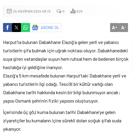
24 HAZIRAN 2024 09:13
0
625
A
A
ABONE OL
+
-
Harput’ta bulunan Dabakhane Elazığ’a gelen yerli ve yabancı
turistlerin şifa bulmak için uğrak noktası oluyor. Dabakhanedeki
suya giren vatandaşlar suyun hem ruhsal hem de bedenen birçok
hastalığa iyi geldiğine inanıyor.
Elazığ’a 5 km mesafede bulunan Harput’taki Dabakhane yerli ve
yabancı turistlerin ilgi odağı. Tescilli bir kültür varlığı olan
Dabakhane tarihi hakkında kesin bir bilgi bulunmuyor ancak;
yapısı Osmanlı şehrinin fiziki yapısını oluşturuyor.
İçerisinde üç göz kurna bulunan tarihi Dabakhane’ye gelen
ziyaretçiler bu kurnaların içine sürekli dolan soğuk şifalı suda
yıkanıyor.