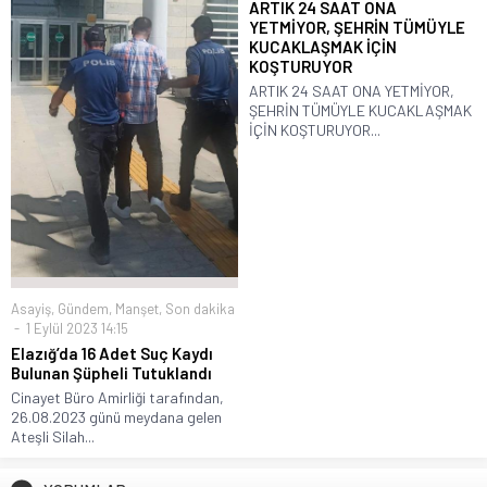
ARTIK 24 SAAT ONA
YETMİYOR, ŞEHRİN TÜMÜYLE
KUCAKLAŞMAK İÇİN
KOŞTURUYOR
ARTIK 24 SAAT ONA YETMİYOR,
ŞEHRİN TÜMÜYLE KUCAKLAŞMAK
İÇİN KOŞTURUYOR...
Asayiş
,
Gündem
,
Manşet
,
Son dakika
1 Eylül 2023 14:15
Elazığ’da 16 Adet Suç Kaydı
Bulunan Şüpheli Tutuklandı
Cinayet Büro Amirliği tarafından,
26.08.2023 günü meydana gelen
Ateşli Silah...