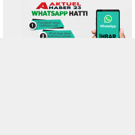
31 MAYIS 2026 10:36
0
240
A
A
ABONE OL
+
-
Bayram tatili için Elazığ’a gelen bir ziyaretçi, Harput Kalesi
çevresinde bulunan bir işletmede yaşadığı hesap tartışmasını
sosyal medyada paylaşarak tepki gösterdi.