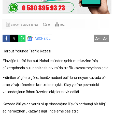
31 MAYIS 2026 16:42
0
192
A
A
ABONE OL
+
-
Harput Yolunda Trafik Kazası
Elazığ’ın tarihi Harput Mahallesi’nden şehir merkezine iniş
güzergâhında bulunan keskin virajda trafik kazası meydana geldi.
Edinilen bilgilere göre, henüz nedeni belirlenemeyen kazada bir
araç virajı dönerken kontrolden çıktı. Olay yerine çevredeki
vatandaşların ihbarı üzerine ekipler sevk edildi.
Kazada ölü ya da yaralı olup olmadığına ilişkin herhangi bir bilgi
edinemezken , kazayla ilgili inceleme başlatıldı.