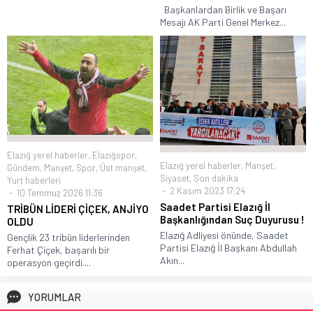
Başkanlardan Birlik ve Başarı
Mesajı AK Parti Genel Merkez...
Elazığ yerel haberler
,
Elazığspor
,
Elazığ yerel haberler
,
Manşet
,
Gündem
,
Manşet
,
Spor
,
Üst manşet
,
Siyaset
,
Son dakika
Yurt haberleri
2 Kasım 2023 17:24
10 Temmuz 2026 11:36
Saadet Partisi Elazığ İl
TRİBÜN LİDERİ ÇİÇEK, ANJİYO
Başkanlığından Suç Duyurusu !
OLDU
Elazığ Adliyesi önünde, Saadet
Gençlik 23 tribün liderlerinden
Partisi Elazığ İl Başkanı Abdullah
Ferhat Çiçek, başarılı bir
Akın...
operasyon geçirdi....
YORUMLAR