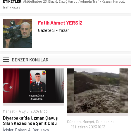
ETİKETLER:
Aktüelhaber 23
,
Elazığ
,
Elazığ Harput Yolunda Trafik Kazası
,
Harput
,
trafik kazası
Fatih Ahmet YERSİZ
Gazeteci - Yazar
BENZER KONULAR
Manşet
4 Eylül 2024 17:33
Diyarbakır’da Uzman Çavuş
Gündem
,
Manşet
,
Son dakika
Silah Kazasında Şehit Oldu
12 Haziran 2023 16:13
İçişleri Bakanı Ali Yerlikaya,