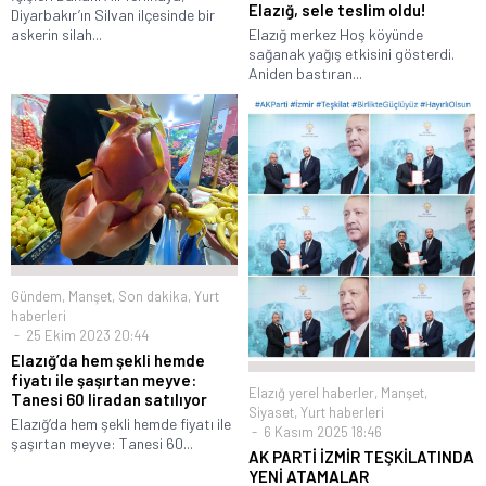
Elazığ, sele teslim oldu!
Diyarbakır’ın Silvan ilçesinde bir
Elazığ merkez Hoş köyünde
askerin silah...
sağanak yağış etkisini gösterdi.
Aniden bastıran...
Gündem
,
Manşet
,
Son dakika
,
Yurt
haberleri
25 Ekim 2023 20:44
Elazığ’da hem şekli hemde
fiyatı ile şaşırtan meyve:
Elazığ yerel haberler
,
Manşet
,
Tanesi 60 liradan satılıyor
Siyaset
,
Yurt haberleri
Elazığ’da hem şekli hemde fiyatı ile
6 Kasım 2025 18:46
şaşırtan meyve: Tanesi 60...
AK PARTİ İZMİR TEŞKİLATINDA
YENİ ATAMALAR