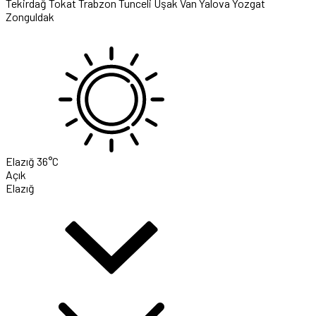
Tekirdağ
Tokat
Trabzon
Tunceli
Uşak
Van
Yalova
Yozgat
Zonguldak
Elazığ
36°C
Açık
Elazığ