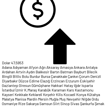
Dolar
47,5953
Adana
Adıyaman
Afyon
Ağrı
Aksaray
Amasya
Ankara
Antalya
Ardahan
Artvin
Aydın
Balıkesir
Bartın
Batman
Bayburt
Bilecik
Bingöl
Bitlis
Bolu
Burdur
Bursa
Çanakkale
Çankırı
Çorum
Denizli
Diyarbakır
Düzce
Edirne
Elazığ
Erzincan
Erzurum
Eskişehir
Gaziantep
Giresun
Gümüşhane
Hakkari
Hatay
Iğdır
Isparta
İstanbul
İzmir
K.Maraş
Karabük
Karaman
Kars
Kastamonu
Kayseri
Kırıkkale
Kırklareli
Kırşehir
Kilis
Kocaeli
Konya
Kütahya
Malatya
Manisa
Mardin
Mersin
Muğla
Muş
Nevşehir
Niğde
Ordu
Osmaniye
Rize
Sakarya
Samsun
Siirt
Sinop
Sivas
Şanlıurfa
Şırnak