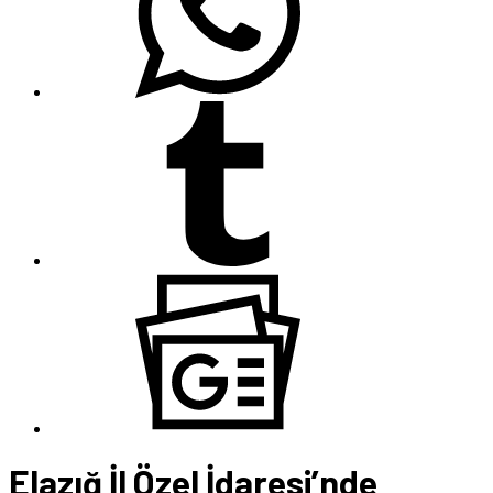
Elazığ İl Özel İdaresi’nde