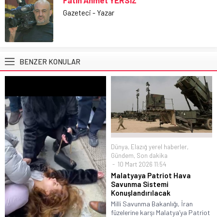
Gazeteci - Yazar
BENZER KONULAR
Dünya
,
Elazığ yerel haberler
,
Gündem
,
Son dakika
10 Mart 2026 11:54
Malatyaya Patriot Hava
Savunma Sistemi
Konuşlandırılacak
Milli Savunma Bakanlığı, İran
füzelerine karşı Malatya’ya Patriot