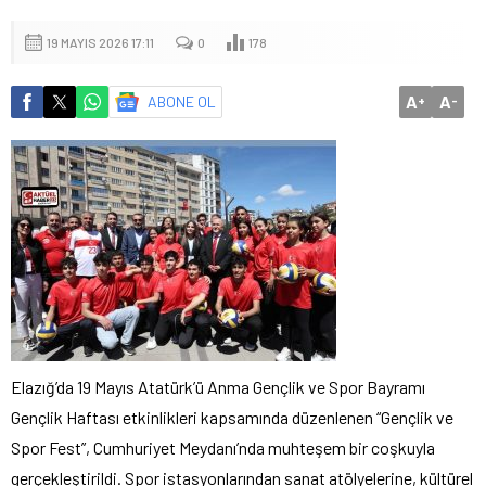
19 MAYIS 2026 17:11
0
178
A
A
ABONE OL
+
-
Elazığ’da 19 Mayıs Atatürk’ü Anma Gençlik ve Spor Bayramı
Gençlik Haftası etkinlikleri kapsamında düzenlenen “Gençlik ve
Spor Fest”, Cumhuriyet Meydanı’nda muhteşem bir coşkuyla
gerçekleştirildi. Spor istasyonlarından sanat atölyelerine, kültürel