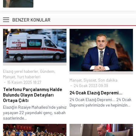
BENZER KONULAR
Elazığ yerel haberler
,
Gündem
,
Manşet
,
Yurt haberleri
Manşet
,
Siyaset
,
Son dakika
15 Kasım 2025 18:27
24 Ocak 2023 09:39
Telefonu Parçalanmış Halde
24 Ocak Elazığ Depremi…
Bulundu Olayın Detayları
24 Ocak Elazığ Depremi… 24 Ocak
Ortaya Çıktı
Depremi şehrimizde ve hepimizin...
Elazığ’ın Rızaiye Mahallesi’nde yalnız
yaşayan 22 yaşındaki genç, sabah
saatlerinde...