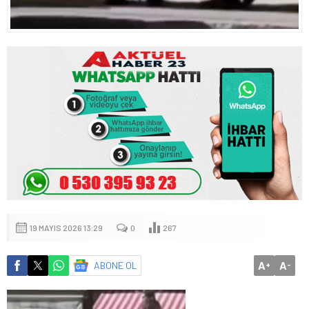
19 MAYIS 2026 13:29
0
267
A
A
ABONE OL
+
-