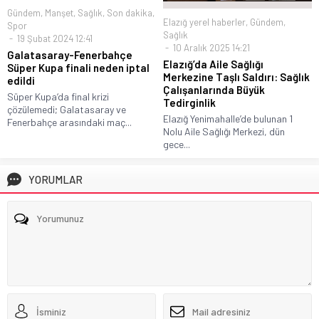
Gündem
,
Manşet
,
Sağlık
,
Son dakika
,
Elazığ yerel haberler
,
Gündem
,
Spor
Sağlık
19 Şubat 2024 12:41
10 Aralık 2025 14:21
Galatasaray-Fenerbahçe
Elazığ’da Aile Sağlığı
Süper Kupa finali neden iptal
Merkezine Taşlı Saldırı: Sağlık
edildi
Çalışanlarında Büyük
Süper Kupa‘da final krizi
Tedirginlik
çözülemedi; Galatasaray ve
Elazığ Yenimahalle’de bulunan 1
Fenerbahçe arasındaki maç...
Nolu Aile Sağlığı Merkezi, dün
gece...
YORUMLAR