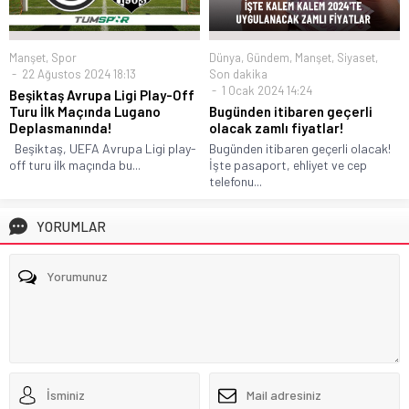
Dünya
,
Gündem
,
Manşet
,
Siyaset
,
Manşet
,
Spor
Son dakika
22 Ağustos 2024 18:13
1 Ocak 2024 14:24
Beşiktaş Avrupa Ligi Play-Off
Bugünden itibaren geçerli
Turu İlk Maçında Lugano
olacak zamlı fiyatlar!
Deplasmanında!
Bugünden itibaren geçerli olacak!
Beşiktaş, UEFA Avrupa Ligi play-
İşte pasaport, ehliyet ve cep
off turu ilk maçında bu...
telefonu...
YORUMLAR