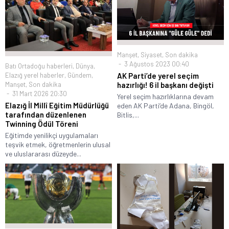
Manşet
,
Siyaset
,
Son dakika
3 Ağustos 2023 00:40
Batı Ortadoğu haberleri
,
Dünya
,
Elazığ yerel haberler
,
Gündem
,
AK Parti’de yerel seçim
Manşet
,
Son dakika
hazırlığı! 6 il başkanı değişti
31 Mart 2026 20:30
Yerel seçim hazırlıklarına devam
Elazığ İl Millî Eğitim Müdürlüğü
eden AK Parti’de Adana, Bingöl,
tarafından düzenlenen
Bitlis,...
Twinning Ödül Töreni
Eğitimde yenilikçi uygulamaları
teşvik etmek, öğretmenlerin ulusal
ve uluslararası düzeyde...