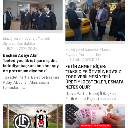
Elazığ yerel haberler
,
Manşet
,
Siyaset
,
Son dakika
15 Mart 2024 20:34
Elazığ yerel haberler
,
Manşet
,
Siyaset
,
Yurt haberleri
Başkan Adayı Akın,
5 Aralık 2025 17:25
“belediyecilik istişare işidir,
belediye başkanı ben her şey
FETİH AHMET BİÇER:
de patronum diyemez”
“TAKSİCİYE ÖTV’SİZ, KDV’SİZ
TOGG VERİLMESİ YERLİ
Saadet Partisi Belediye Başkan
ÜRETİMİ DESTEKLER, ESNAFA
Adayı Abdullah Akın, seçim
NEFES OLUR”
temaslarını...
Deva Partisi Elazığ İl Başkanı
Fetih Ahmet Biçer, taksicilere...