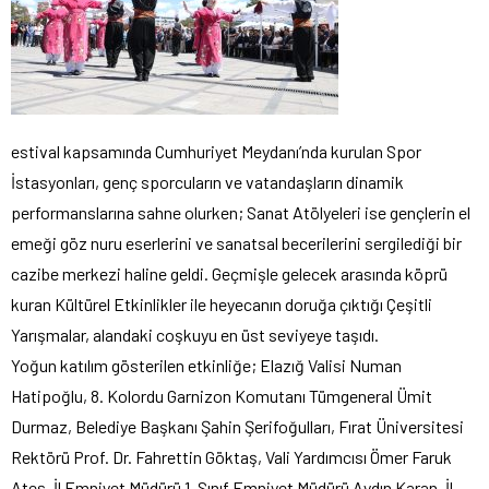
estival kapsamında Cumhuriyet Meydanı’nda kurulan Spor
İstasyonları, genç sporcuların ve vatandaşların dinamik
performanslarına sahne olurken; Sanat Atölyeleri ise gençlerin el
emeği göz nuru eserlerini ve sanatsal becerilerini sergilediği bir
cazibe merkezi haline geldi. Geçmişle gelecek arasında köprü
kuran Kültürel Etkinlikler ile heyecanın doruğa çıktığı Çeşitli
Yarışmalar, alandaki coşkuyu en üst seviyeye taşıdı.
Yoğun katılım gösterilen etkinliğe; Elazığ Valisi Numan
Hatipoğlu, 8. Kolordu Garnizon Komutanı Tümgeneral Ümit
Durmaz, Belediye Başkanı Şahin Şerifoğulları, Fırat Üniversitesi
Rektörü Prof. Dr. Fahrettin Göktaş, Vali Yardımcısı Ömer Faruk
Ateş, İl Emniyet Müdürü 1. Sınıf Emniyet Müdürü Aydın Karan, İl