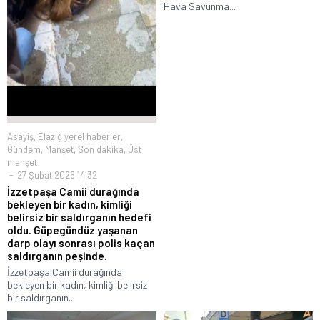
Hava Savunma...
Asayiş
,
Elazığ yerel haberler
,
Gündem
,
Manşet
,
Son dakika
,
Üst
manşet
27 Şubat 2026 14:32
İzzetpaşa Camii durağında
bekleyen bir kadın, kimliği
belirsiz bir saldırganın hedefi
oldu. Güpegündüz yaşanan
darp olayı sonrası polis kaçan
saldırganın peşinde.
İzzetpaşa Camii durağında
bekleyen bir kadın, kimliği belirsiz
bir saldırganın...