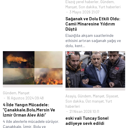
Elazığ yerel haberler
,
Gündem
,
Manşet
,
Son dakika
,
Yurt haberleri
3 Mayıs 2026 21:07
Sağanak ve Dolu Etkili Oldu:
Camii Minaresine Yıldırım
Düştü
Elazığ’da akşam saatlerinde
etkisini artıran sağanak yağış ve
dolu, kent...
Gündem
,
Manşet
Asayiş
,
Gündem
,
Manşet
,
Siyaset
,
16 Ağustos 2024 09:48
Son dakika
,
Üst manşet
,
Yurt
4 İlde Yangın Mücadele:
haberleri
“Çanakkale,Bolu,Mersin Ve
21 Nisan 2026 10:11
İzmir Orman Alev Aldı”
eski vali Tuncay Sonel
4 ilde alevlerle mücadele sürüyor.
adliyeye sevk edildi
Çanakkale, İzmir, Bolu ve