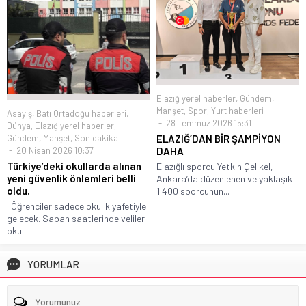
Elazığ yerel haberler
,
Gündem
,
Manşet
,
Spor
,
Yurt haberleri
Asayiş
,
Batı Ortadoğu haberleri
,
28 Temmuz 2026 15:31
Dünya
,
Elazığ yerel haberler
,
Gündem
,
Manşet
,
Son dakika
ELAZIĞ’DAN BİR ŞAMPİYON
20 Nisan 2026 10:37
DAHA
Türkiye’deki okullarda alınan
Elazığlı sporcu Yetkin Çelikel,
yeni güvenlik önlemleri belli
Ankara’da düzenlenen ve yaklaşık
oldu.
1.400 sporcunun...
Öğrenciler sadece okul kıyafetiyle
gelecek. Sabah saatlerinde veliler
okul...
YORUMLAR