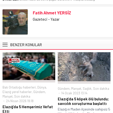
Fatih Ahmet YERSİZ
Gazeteci - Yazar
BENZER KONULAR
Batı Ortadoğu haberleri
,
Dünya
,
Gündem
,
Manşet
,
Sağlık
,
Son dakika
Elazığ yerel haberler
,
Gündem
,
14 Ocak 2023 13:14
Manşet
,
Son dakika
Elazığ’da 5 köpek ölü bulundu;
24 Nisan 2026 19:18
savcılık soruşturma başlattı
Elazığ’da 5 Hemşerimiz Vefat
Elazığ ın Maden ilçesinde sahipsiz 5
Etti