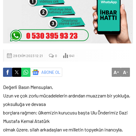
29 EKIM 2023 12:21
0
641
A
A
ABONE OL
+
-
Değerli Basın Mensupları,
Uzun ve çok zorlu mücadelelerin ardından muazzam bir yokluğa,
yoksulluğa ve devasa
borçlara rağmen; ülkemizin kurucusu başta Ulu Önderimiz Gazi
Mustafa Kemal Atatürk
olmak üzere, silah arkadaşları ve milletin topyekûn inancıyla,