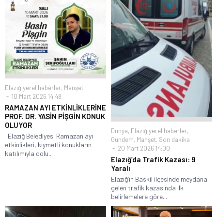
Elazığ yerel haberler
,
Manşet
10 Mart 2026 14:48
RAMAZAN AYI ETKİNLİKLERİNE
PROF. DR. YASİN PİŞGİN KONUK
OLUYOR
Dünya
,
Elazığ yerel haberler
,
Elazığ Belediyesi Ramazan ayı
Gündem
,
Manşet
,
Son dakika
etkinlikleri, kıymetli konukların
20 Mart 2026 14:00
katılımıyla dolu...
Elazığ’da Trafik Kazası: 9
Yaralı
Elazığ’ın Baskil ilçesinde meydana
gelen trafik kazasında ilk
belirlemelere göre...