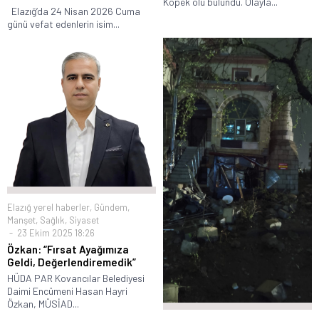
Köpek ölü bulundu. Olayla...
Elazığ’da 24 Nisan 2026 Cuma
günü vefat edenlerin isim...
Elazığ yerel haberler
,
Gündem
,
Manşet
,
Sağlık
,
Siyaset
23 Ekim 2025 18:26
Özkan: “Fırsat Ayağımıza
Geldi, Değerlendiremedik”
HÜDA PAR Kovancılar Belediyesi
Daimi Encümeni Hasan Hayri
Özkan, MÜSİAD...