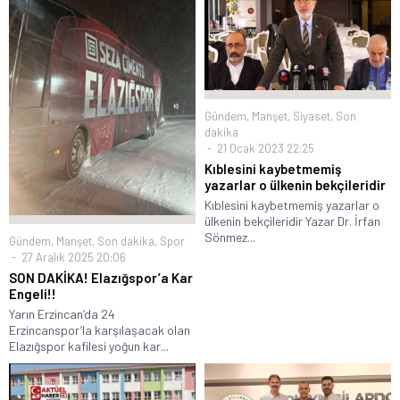
Gündem
,
Manşet
,
Siyaset
,
Son
dakika
21 Ocak 2023 22:25
Kıblesini kaybetmemiş
yazarlar o ülkenin bekçileridir
Kıblesini kaybetmemiş yazarlar o
ülkenin bekçileridir Yazar Dr. İrfan
Sönmez...
Gündem
,
Manşet
,
Son dakika
,
Spor
27 Aralık 2025 20:06
SON DAKİKA! Elazığspor’a Kar
Engeli!!
Yarın Erzincan’da 24
Erzincanspor’la karşılaşacak olan
Elazığspor kafilesi yoğun kar...