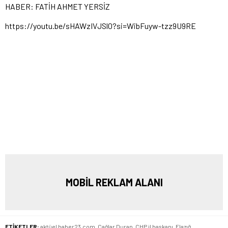
HABER: FATİH AHMET YERSİZ
https://youtu.be/sHAWzIVJSl0?si=WibFuyw-tzz9U9RE
MOBİL REKLAM ALANI
ETİKETLER:
aktüel haber23.com
,
Çağlar Duran
,
CHP il başkanı
,
Elazığ