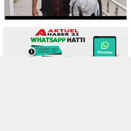
18 MAYIS 2026 14:32
0
202
A
A
ABONE OL
+
-