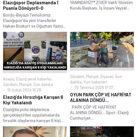
Elazığspor Deplasmanda 1
YANINDAYIZ!”* ZİVER Vakfı Yönetim
Puanla Dönüyor0-0
Kurulu Başkanı, İş İnsanı Veysel...
Bordo-Beyazlı Temsilcimiz
Elazığspor’da yeni transferler
Hakan Bozkurt ve Oğuzhan Yazıcı...
Gündem
,
Manşet
,
Siyaset
,
Son
Asayiş
,
Elazığ yerel haberler
,
dakika
,
Yurt haberleri
Gündem
,
Manşet
,
Son dakika
25 Temmuz 2026 17:07
16 Şubat 2024 16:28
OYUN PARK ÇÖP VE HAFRİYAT
Elazığ’da Hırsızlığa Karışan 6
ALANINA DÖNDÜ…
Kişi Yakalandı
PARK ÇÖP VE HAFRİYAT
Elazığ’da polis ekiplerince
ALANINA DÖNDÜ… Spot: Elazığ
gerçekleştirilen uygulamalarda
Cumhuriyet...
hırsızlık olaylarına karışan 6 kişi...