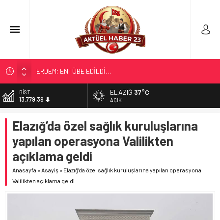
ERDEM; ENTÜBE EDİLDİ…
ELAZIĞ’DA TEFECİLİK OPERASYONU
ELAZIĞ
37°C
DOLAR
47,7111
YRP’DEN, KARAYOLCULARA TEŞEKKÜR
AÇIK
TÜRK OĞUZ BOYLARI
EURO
Elazığ’da özel sağlık kuruluşlarına
55,1881
298 MİLYON DOLARLIK İHRACAT
yapılan operasyona Valilikten
ALTIN
6.660,55
açıklama geldi
BİST
Anasayfa
»
Asayiş
»
Elazığ’da özel sağlık kuruluşlarına yapılan operasyona
13.779,39
Valilikten açıklama geldi