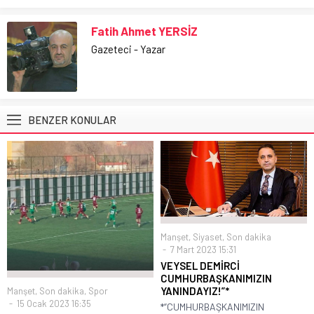
Fatih Ahmet YERSİZ
Gazeteci - Yazar
BENZER KONULAR
Manşet
,
Siyaset
,
Son dakika
7 Mart 2023 15:31
VEYSEL DEMİRCİ
CUMHURBAŞKANIMIZIN
YANINDAYIZ!”*
Manşet
,
Son dakika
,
Spor
15 Ocak 2023 16:35
*“CUMHURBAŞKANIMIZIN