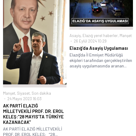
Asayiş
,
Elazığ yerel haberler
,
Manşet
26 Eylül 2024 10:29
Elazığ’da Asayiş Uygulaması
Elazığ’da İl Emniyet Müdürlüğü
ekipleri tarafından gerçekleştirilen
asayiş uygulamasında aranan...
Manşet
,
Siyaset
,
Son dakika
24 Mayıs 2023 16:03
AK PARTİ ELAZIĞ
MİLLETVEKİLİ PROF. DR. EROL
KELEŞ:“28 MAYIS’TA TÜRKİYE
KAZANACAK”
AK PARTİ ELAZIĞ MİLLETVEKİLİ
PROF. DR. EROL KELEŞ: “28...