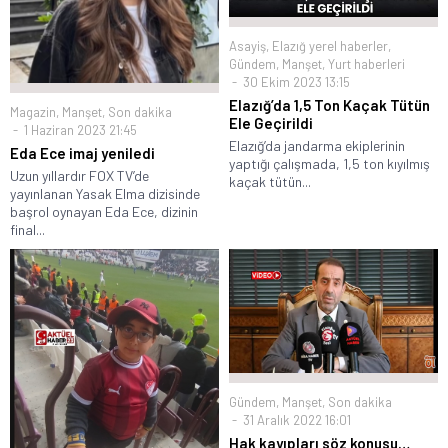
Asayiş
,
Elazığ yerel haberler
,
Gündem
,
Manşet
,
Yurt haberleri
30 Ekim 2023 13:15
Elazığ’da 1,5 Ton Kaçak Tütün
Magazin
,
Manşet
,
Son dakika
Ele Geçirildi
1 Haziran 2023 21:45
Elazığ’da jandarma ekiplerinin
Eda Ece imaj yeniledi
yaptığı çalışmada, 1,5 ton kıyılmış
Uzun yıllardır FOX TV’de
kaçak tütün...
yayınlanan Yasak Elma dizisinde
başrol oynayan Eda Ece, dizinin
final...
Gündem
,
Manşet
,
Son dakika
31 Aralık 2022 16:01
Hak kayıpları söz konusu…