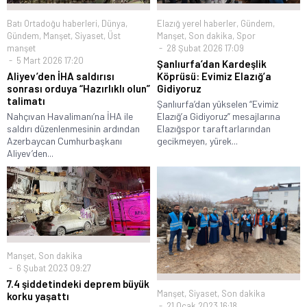
Batı Ortadoğu haberleri
,
Dünya
,
Elazığ yerel haberler
,
Gündem
,
Gündem
,
Manşet
,
Siyaset
,
Üst
Manşet
,
Son dakika
,
Spor
manşet
28 Şubat 2026 17:09
5 Mart 2026 17:20
Şanlıurfa’dan Kardeşlik
Aliyev’den İHA saldırısı
Köprüsü: Evimiz Elazığ’a
sonrası orduya “Hazırlıklı olun”
Gidiyoruz
talimatı
Şanlıurfa’dan yükselen “Evimiz
Nahçıvan Havalimanı’na İHA ile
Elazığ’a Gidiyoruz” mesajlarına
saldırı düzenlenmesinin ardından
Elazığspor taraftarlarından
Azerbaycan Cumhurbaşkanı
gecikmeyen, yürek...
Aliyev’den...
Manşet
,
Son dakika
6 Şubat 2023 09:27
7.4 şiddetindeki deprem büyük
Manşet
,
Siyaset
,
Son dakika
korku yaşattı
21 Ocak 2023 16:18