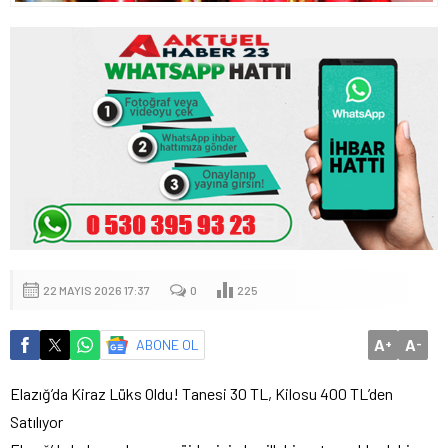
22 MAYIS 2026 17:37
0
225
A
A
ABONE OL
+
-
Elazığ’da Kiraz Lüks Oldu! Tanesi 30 TL, Kilosu 400 TL’den
Satılıyor