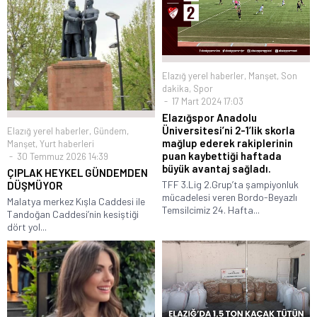
Elazığ yerel haberler
,
Manşet
,
Son
dakika
,
Spor
17 Mart 2024 17:03
Elazığspor Anadolu
Üniversitesi’ni 2-1’lik skorla
Elazığ yerel haberler
,
Gündem
,
mağlup ederek rakiplerinin
Manşet
,
Yurt haberleri
puan kaybettiği haftada
30 Temmuz 2026 14:39
büyük avantaj sağladı.
ÇIPLAK HEYKEL GÜNDEMDEN
TFF 3.Lig 2.Grup’ta şampiyonluk
DÜŞMÜYOR
mücadelesi veren Bordo-Beyazlı
Malatya merkez Kışla Caddesi ile
Temsilcimiz 24. Hafta...
Tandoğan Caddesi’nin kesiştiği
dört yol...