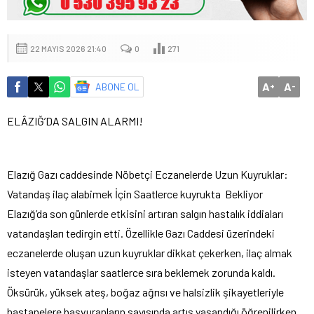
22 MAYIS 2026 21:40
0
271
A
A
ABONE OL
+
-
ELÂZIĞ’DA SALGIN ALARMI!
Elazığ Gazı caddesinde Nöbetçi Eczanelerde Uzun Kuyruklar:
Vatandaş ilaç alabimek İçin Saatlerce kuyrukta Bekliyor
Elazığ’da son günlerde etkisini artıran salgın hastalık iddiaları
vatandaşları tedirgin etti. Özellikle Gazı Caddesi üzerindeki
eczanelerde oluşan uzun kuyruklar dikkat çekerken, ilaç almak
isteyen vatandaşlar saatlerce sıra beklemek zorunda kaldı.
Öksürük, yüksek ateş, boğaz ağrısı ve halsizlik şikayetleriyle
hastanelere başvuranların sayısında artış yaşandığı öğrenilirken,