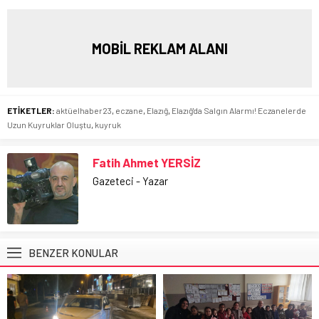
MOBİL REKLAM ALANI
ETİKETLER:
aktüelhaber23
,
eczane
,
Elazığ
,
Elazığ'da Salgın Alarmı! Eczanelerde
Uzun Kuyruklar Oluştu
,
kuyruk
Fatih Ahmet YERSİZ
Gazeteci - Yazar
BENZER KONULAR