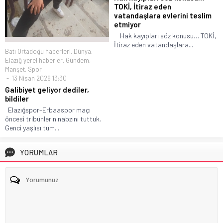
TOKİ, İtiraz eden
vatandaşlara evlerini teslim
etmiyor
Hak kayıpları söz konusu… TOKİ,
İtiraz eden vatandaşlara...
Batı Ortadoğu haberleri
,
Dünya
,
Elazığ yerel haberler
,
Gündem
,
Manşet
,
Spor
13 Nisan 2026 13:30
Galibiyet geliyor dediler,
bildiler
Elazığspor-Erbaaspor maçı
öncesi tribünlerin nabzını tuttuk.
Genci yaşlısı tüm...
YORUMLAR