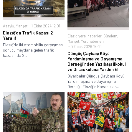
Asayiş
,
Manşet
1 Ekim 2024 12:01
Elazığ’da Trafik Kazası 2
Elazığ yerel haberler
,
Gündem
,
Yaralı!
Manşet
,
Yurt haberleri
Elazığ’da iki otomobilin çarpışması
7 Ocak 2026 15:40
sonucu meydana gelen trafik
Çüngüş Çaybaşı Köyü
kazasında 2...
Yardımlaşma ve Dayanışma
Derneği’nden Yazıbaşı İlkokul
ve Ortaokuluna Yardım Eli
Diyarbakır Çüngüş Çaybaşı Köyü
Yardımlaşma ve Dayanışma
Derneği, Elazığ’ın Kovancılar...