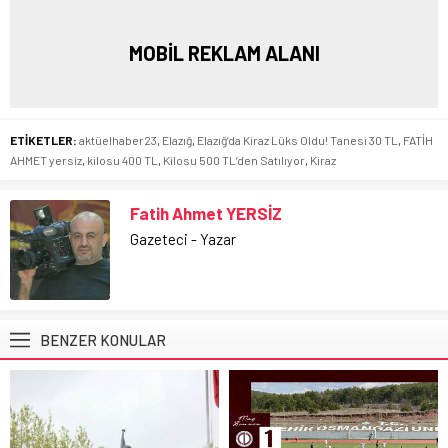
MOBİL REKLAM ALANI
ETİKETLER:
aktüelhaber23
,
Elazığ
,
Elazığ’da Kiraz Lüks Oldu! Tanesi 30 TL
,
FATİH
AHMET yersiz
,
kilosu 400 TL
,
Kilosu 500 TL’den Satılıyor
,
Kiraz
Fatih Ahmet YERSİZ
Gazeteci - Yazar
BENZER KONULAR