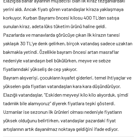
Elazığ’da bahar aylarının müjdecisi olan ilk kiraz tezgahlardaki
yerini aldı. Ancak fiyatı gören vatandaşlar kiraza yaklaşmaya
korkuyor. Kurban Bayramı öncesi kilosu 400 TL’den satışa
sunulan kiraz, adeta lüks tüketim ürünü haline geldi.
Pazarlarda ve manavlarda görücüye çıkan ilk kirazın tanesi
yaklaşık 30 TL’ye denk gelirken, birçok vatandaş sadece uzaktan
bakmakla yetindi. Özellikle bayram öncesi artan masraflar
nedeniyle vatandaşın beli bükülürken, meyve ve sebze
fiyatlarındaki yükseliş de cep yakıyor.
Bayram alışverişi, çocukların kıyafet giderleri, temel ihtiyaçlar ve
yükselen gıda fiyatları vatandaşları kara kara düşündürüyor.
Elazığlı vatandaşlar, “Eskiden meyveyi kilo kilo alıyorduk, şimdi
tadımlık bile alamıyoruz” diyerek fiyatlara tepki gösterdi.
Uzmanlar ise sezonun ilk ürünleri olması nedeniyle fiyatların
yüksek olduğunu belirtirken, vatandaşlar pazardaki fiyat
artışlarının artık dayanılmaz noktaya geldiğini ifade ediyor.