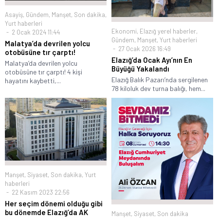
Asayiş
,
Gündem
,
Manşet
,
Son dakika
,
Yurt haberleri
Ekonomi
,
Elazığ yerel haberler
,
2 Ocak 2024 11:44
Gündem
,
Manşet
,
Yurt haberleri
Malatya’da devrilen yolcu
27 Ocak 2026 16:49
otobüsüne tır çarptı!
Elazığ’da Ocak Ayı’nın En
Malatya’da devrilen yolcu
Büyüğü Yakalandı
otobüsüne tır çarptı! 4 kişi
Elazığ Balık Pazarı’nda sergilenen
hayatını kaybetti,...
78 kiloluk dev turna balığı, hem...
Manşet
,
Siyaset
,
Son dakika
,
Yurt
haberleri
22 Kasım 2023 22:56
Her seçim dönemi olduğu gibi
bu dönemde Elazığ’da AK
Manşet
,
Siyaset
,
Son dakika