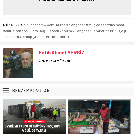
ETİKETLER:
aktüehaber23.com
,
bursa #elazığspor #muğlaspor #finalmaçı
#aktüelhaber23
,
Ceza Değil Destek Verelim”
,
Elazığspor Taraftarına Kritik Çağrı:
“Takımımıza Sahip Çıkalım
,
Ertuğrul demir
Fatih Ahmet YERSİZ
Gazeteci - Yazar
BENZER KONULAR