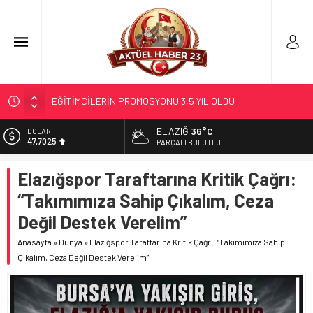
EĞİTİMCİLERİN PROMOSYONU 3,5 YIL OLDU
71 KENTTE OPERASYON
ELAZIĞ
36°C
DOLAR
47,7025
TÜRK DÜNYASI BAŞKENTLERİ
PARÇALI BULUTLU
GÜNEŞ; 12 AĞUSTOS’TA TUTULACAK…
EURO
Elazığspor Taraftarına Kritik Çağrı:
55,0112
SOSYAL MEDYANIN KÜÇÜK YAŞ BAĞIMLILIĞI
“Takımımıza Sahip Çıkalım, Ceza
ALTIN
6.519,97
Değil Destek Verelim”
BİST
Anasayfa
»
Dünya
»
Elazığspor Taraftarına Kritik Çağrı: “Takımımıza Sahip
13.798,82
Çıkalım, Ceza Değil Destek Verelim”