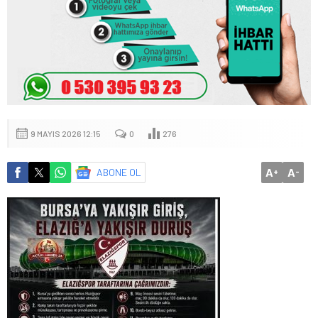
9 MAYIS 2026 12:15
0
276
A
A
ABONE OL
+
-