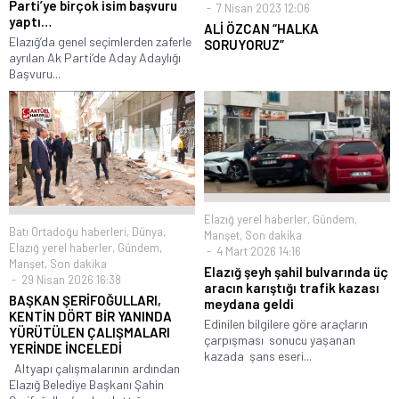
Parti’ye birçok isim başvuru
7 Nisan 2023 12:06
yaptı…
ALİ ÖZCAN “HALKA
Elazığ’da genel seçimlerden zaferle
SORUYORUZ”
ayrılan Ak Parti’de Aday Adaylığı
Başvuru...
Elazığ yerel haberler
,
Gündem
,
Batı Ortadoğu haberleri
,
Dünya
,
Manşet
,
Son dakika
Elazığ yerel haberler
,
Gündem
,
4 Mart 2026 14:16
Manşet
,
Son dakika
Elazığ şeyh şahil bulvarında üç
29 Nisan 2026 16:38
aracın karıştığı trafik kazası
BAŞKAN ŞERİFOĞULLARI,
meydana geldi
KENTİN DÖRT BİR YANINDA
Edinilen bilgilere göre araçların
YÜRÜTÜLEN ÇALIŞMALARI
çarpışması sonucu yaşanan
YERİNDE İNCELEDİ
kazada şans eseri...
Altyapı çalışmalarının ardından
Elazığ Belediye Başkanı Şahin