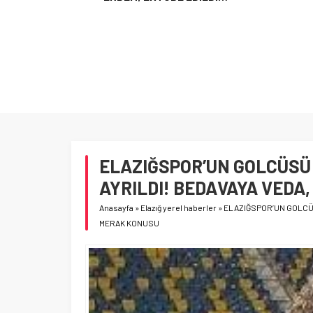
ELAZIĞSPOR’UN GOLCÜSÜ 
AYRILDI! BEDAVAYA VEDA
Anasayfa
»
Elazığ yerel haberler
»
ELAZIĞSPOR’UN GOLCÜS
MERAK KONUSU