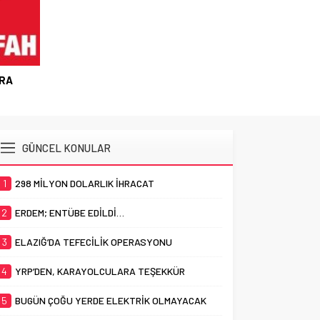
BİR OP
ARA
GÜNCEL KONULAR
1
298 MİLYON DOLARLIK İHRACAT
2
ERDEM; ENTÜBE EDİLDİ…
3
ELAZIĞ’DA TEFECİLİK OPERASYONU
4
YRP’DEN, KARAYOLCULARA TEŞEKKÜR
5
BUGÜN ÇOĞU YERDE ELEKTRİK OLMAYACAK