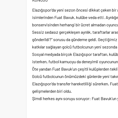
Elazığspor’da yeni sezon öncesi dikkat çeken bir a
isimlerinden Fuat Bavuk, kulübe veda etti. Ayrılı
bonservisinden herhangi bir ücret almadan oyuncu
Sessiz sedasız gerçekleşen ayrılık, taraftarlar ar
gönderildi?” sorusu da gündeme geldi. Geçtiğimi
katkılar sağlayan golcü futbolcunun yeni sezonda 
Sosyal medyada birçok Elazığspor taraftarı, kulübün
isterken, futbol kamuoyu da deneyimli oyuncunun y
Öte yandan Fuat Bavuk’un çeşitli kulüplerden teklif
Golcü futbolcunun önümüzdeki günlerde yeni takım
Elazığspor’da transfer hareketliliği sürerken, Fu
gelişmelerden biri oldu.
Şimdi herkes aynı soruyu soruyor: Fuat Bavuk’un 