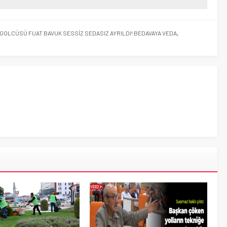
GOLCÜSÜ FUAT BAVUK SESSİZ SEDASIZ AYRILDI! BEDAVAYA VEDA
,