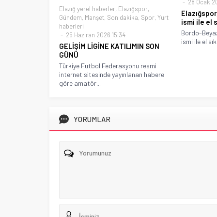
28 Ocak 20
Elazığ yerel haberler
,
Elazığspor
,
Elazığspor,
Gündem
,
Manşet
,
Son dakika
,
Spor
,
Yurt
ismi ile el 
haberleri
Bordo-Beyazl
25 Haziran 2026 15:34
ismi ile el sı
GELİŞİM LİGİNE KATILIMIN SON
GÜNÜ
Türkiye Futbol Federasyonu resmi
internet sitesinde yayınlanan habere
göre amatör...
YORUMLAR