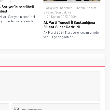
26 17:14
 Sarıyer’in tecrübeli
Elazığ yerel haberler
,
Gündem
,
Manşet
,
sıkıştı
Siyaset
,
Son dakika
ılar, Sarıyer’in tecrübeli
24 Kasım 2023 09:04
kıştı. Hedef, yeni transferi...
Ak Parti Tunceli İl Başkanlığına
Bülent Süner Getirildi
Ak Parti 2024 Mart yerel seçimlerinde
yeni il ilçe başkanları...