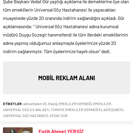
Şube Başkanı Vedat Gür yaptığı açıklama ile derneklerine üye olan
tüm emeklilerin Universal Göz Hastahanesi ile yapacakları
muayenede yüzde 20 oranında indirim sağlandığını açıkladı. Gür
açıklamasında; ‘’ Universal Göz Hastahanesi adına kurumsal
müdürü Duygu Gozegir hanımefendi ile tüm illerdeki emeklilerinin
adına yapmış olduğumuz anlaşmayla üyelerimize yüzde 20
indirim sağlanmıştır. Tüm üyelerimize hayırlı olsun’’ dedi.
MOBİL REKLAM ALANI
ETİKETLER:
aktüelhaber23
,
Elazığ
,
EMEKLİLER DERNEĞİ
,
EMEKLİLER;
UNIVERSAL GÖZ İLE ANLAŞTI
,
TÜRKİYE EMEKLİLER DERNEĞİ ELAZIĞ ŞUBESİ
,
UNİVERSAL GÖZ HASTANESİ
,
VEDAT GÜR
Fatih Ahmet YERSİZ