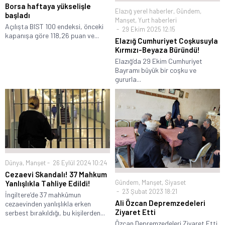
Borsa haftaya yükselişle
Elazığ yerel haberler
,
Gündem
,
başladı
Manşet
,
Yurt haberleri
Açılışta BIST 100 endeksi, önceki
29 Ekim 2025 12:15
kapanışa göre 118,26 puan ve...
Elazığ Cumhuriyet Coşkusuyla
Kırmızı-Beyaza Büründü!
Elazığ’da 29 Ekim Cumhuriyet
Bayramı büyük bir coşku ve
gururla...
Dünya
,
Manşet
26 Eylül 2024 10:24
Cezaevi Skandalı! 37 Mahkum
Gündem
,
Manşet
,
Siyaset
Yanlışlıkla Tahliye Edildi!
23 Şubat 2023 18:21
İngiltere’de 37 mahkûmun
Ali Özcan Depremzedeleri
cezaevinden yanlışlıkla erken
Ziyaret Etti
serbest bırakıldığı, bu kişilerden...
Özcan Depremzedeleri Ziyaret Etti