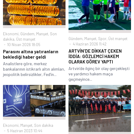
Ekonomi
,
Gündem
,
Manşet
,
Son
Gündem
,
Manşet
,
Spor
,
Üst manşet
dakika
,
Üst manşet
4 Haziran 2026 11:42
10 Nisan 2026 18:05
ARTVİN’DE DİKKAT ÇEKEN
Parasını altına yatıranların
İDDİA: GÖZLEMCİ HAKEM
beklediği haber geldi
OLARAK GÖREV YAPTI
Analistlere göre, merkez
Artvin’de ilginç bir olay gerçekleşti
bankalarının istikrarlı altın alımları,
ve yardımcı hakem maça
jeopolitik belirsizlikler, Fed’in...
geçmeyince...
Ekonomi
,
Manşet
,
Son dakika
5 Haziran 2023 10:44