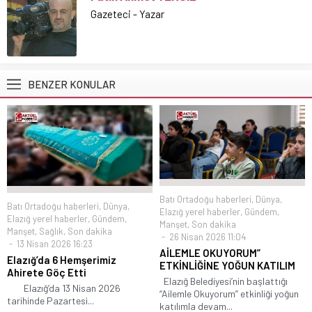
Gazeteci - Yazar
BENZER KONULAR
Batı Ortadoğu haberleri
,
Dünya
,
Batı Ortadoğu haberleri
,
Dünya
,
Elazığ yerel haberler
,
Gündem
,
Elazığ yerel haberler
,
Gündem
,
Manşet
,
Son dakika
Manşet
,
Sağlık
,
Son dakika
26 Nisan 2026 11:04
13 Nisan 2026 16:23
AİLEMLE OKUYORUM”
Elazığ’da 6 Hemşerimiz
ETKİNLİĞİNE YOĞUN KATILIM
Ahirete Göç Etti
Elazığ Belediyesi’nin başlattığı
Elazığ’da 13 Nisan 2026
“Ailemle Okuyorum” etkinliği yoğun
tarihinde Pazartesi...
katılımla devam...