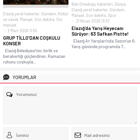
Batı Ortadoğu haberleri
,
Dünya
,
Elazığ yerel haberler
,
Gündem
,
Elazığ yerel haberler
,
Gündem
,
Kültür
Manşet
,
Son dakika
,
Spor
ve sanat
,
Manşet
,
Son dakika
,
Üst
21 Nisan 2026 13:57
manşet
Elazığ’da Yarış Heyecanı
2 Mart 2026 11:55
Sürüyor: 63 Safkan Pistte!
GRUP TİLLO’DAN COŞKULU
Elazığ At Yarışları’nda Sezon’un 6.
KONSER
Yarış gününde programda 7...
Elazığ Belediyesi’nin; birlik ve
beraberliği güçlendiren, Ramazan
ruhunu coşkuyla...
YORUMLAR