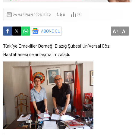
24 HAZIRAN 2026 14:42
0
151
A
A
ABONE OL
+
-
Türkiye Emekliler Derneği Elazığ Şubesi Universal Göz
Hastahanesi ile anlaşma imzaladı.