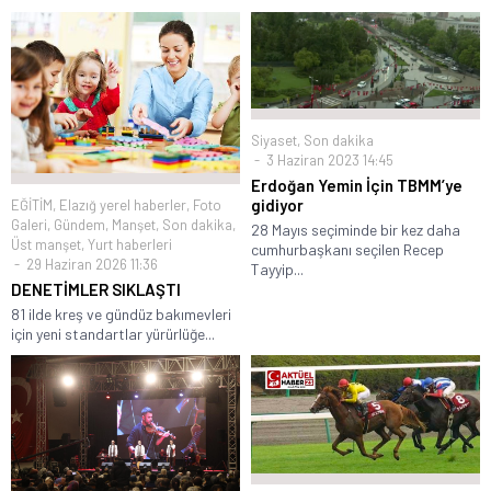
Siyaset
,
Son dakika
3 Haziran 2023 14:45
Erdoğan Yemin İçin TBMM’ye
gidiyor
EĞİTİM
,
Elazığ yerel haberler
,
Foto
Galeri
,
Gündem
,
Manşet
,
Son dakika
,
28 Mayıs seçiminde bir kez daha
Üst manşet
,
Yurt haberleri
cumhurbaşkanı seçilen Recep
29 Haziran 2026 11:36
Tayyip...
DENETİMLER SIKLAŞTI
81 ilde kreş ve gündüz bakımevleri
için yeni standartlar yürürlüğe...