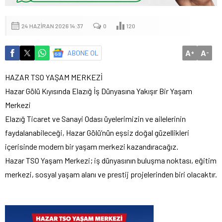
24 HAZIRAN 2026 14:37
0
120
A
A
ABONE OL
+
-
HAZAR TSO YAŞAM MERKEZİ
Hazar Gölü Kıyısında Elazığ İş Dünyasına Yakışır Bir Yaşam
Merkezi
Elazığ Ticaret ve Sanayi Odası üyelerimizin ve ailelerinin
faydalanabileceği, Hazar Gölü’nün eşsiz doğal güzellikleri
içerisinde modern bir yaşam merkezi kazandıracağız.
Hazar TSO Yaşam Merkezi; iş dünyasının buluşma noktası, eğitim
merkezi, sosyal yaşam alanı ve prestij projelerinden biri olacaktır.