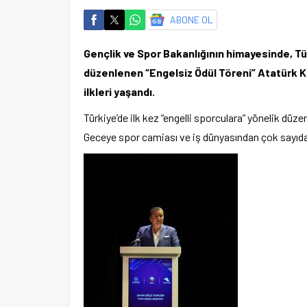
ABONE OL
Gençlik ve Spor Bakanlığının himayesinde, Tü
düzenlenen “Engelsiz Ödül Töreni” Atatürk Kü
ilkleri yaşandı.
Türkiye’de ilk kez “engelli sporculara” yönelik düz
Geceye spor camiası ve iş dünyasından çok sayıda d