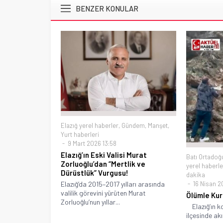
BENZER KONULAR
Elazığ yerel haberler
,
Gündem
,
Manşet
,
Yurt haberleri
9 Mart 2026 13:58
Elazığ’ın Eski Valisi Murat
Batı Ortadoğ
Zorluoğlu’dan “Mertlik ve
yerel haberle
Dürüstlük” Vurgusu!
dakika
16 Nisan 2
Elazığ’da 2015–2017 yılları arasında
valilik görevini yürüten Murat
Ölümle Ku
Zorluoğlu’nun yıllar...
Elazığ’ın ko
ilçesinde akı