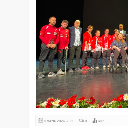
6 MAYIS 2023 14:25
0
492