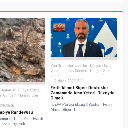
Batı Ortadoğu haberleri
,
Dünya
,
Elazığ
yerel haberler
,
Gündem
,
Manşet
,
Son
dakika
2 Mayıs 2026 13:54
Fetih Ahmet Biçer: Destekler
u haberleri
,
Dünya
,
Elazığ
Zamanında Ama Yeterli Düzeyde
r
,
Gündem
,
Manşet
,
Son
Olmalı
DEVA Partisi Elazığ İl Başkanı Fetih
026 19:35
Ahmet Biçer, 1...
rabiye Randevusu
mşu iki Tunceli’nin Ovacık
llara durgunluk...