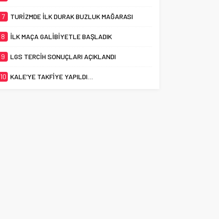
7
TURİZMDE İLK DURAK BUZLUK MAĞARASI
8
İLK MAÇA GALİBİYETLE BAŞLADIK
9
LGS TERCİH SONUÇLARI AÇIKLANDI
10
KALE’YE TAKFİYE YAPILDI…