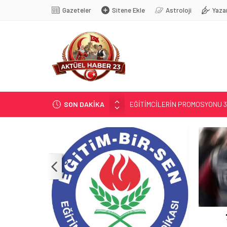
Gazeteler
Sitene Ekle
Astroloji
Yaza
SON DAKİKA
71 KENTTE OPERASYON
TÜRK DÜNYASI BAŞKENTLERİ
GÜNEŞ; 12 AĞUSTOS’TA TUTU
SOSYAL MEDYANIN KÜÇÜK YAŞ B
EĞİTİMCİLERİN PROMOSYONU 3,