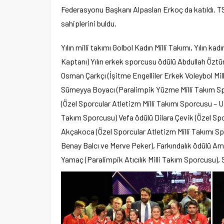
Federasyonu Başkanı Alpaslan Erkoç da katıldı. TS
sahiplerini buldu.
Yılın milli takımı Golbol Kadın Milli Takımı, Yılın 
Kaptanı) Yılın erkek sporcusu ödülü Abdullah Öztür
Osman Çarkçı (İşitme Engelliler Erkek Voleybol Mil
Sümeyya Boyacı (Paralimpik Yüzme Milli Takım Spo
(Özel Sporcular Atletizm Milli Takımı Sporcusu – Uz
Takım Sporcusu) Vefa ödülü Dilara Çevik (Özel Spo
Akçakoca (Özel Sporcular Atletizm Milli Takımı Sp
Benay Balcı ve Merve Peker), Farkındalık ödülü A
Yamaç (Paralimpik Atıcılık Milli Takım Sporcusu),