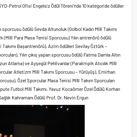
YD-Petrol Ofisi Engelsiz Ödül Töreni’nde 10 kategoride ödüller
kadın sporcusu ödülü Sevda Altunoluk (Golbol Kadın Milli Takımı
k (Milli Para Masa Tenisi Sporcusu) Yılın antrenörü ödülü
li Takımı Başantrenörü), Azim ödülleri Sevilay Öztürk –
rcuları), Yılın çıkış yapan sporcusu ödülü Fatma Damla Altın
un Atlama) ve Ayşegül Pehlivanlar (Paralimpik Atıcılık Milli
rcular Atletizm Milli Takımı Sporcusu – Yürüyüş), Emirhan
orcusu), Özel Sporcular Masa Tenisi Milli Takım Sporcuları
mpute Futbol Milli Takımı, Yavuz Kocaömer Özel Ödülü Korhan
 Sağlık Kahramanı Ödülü Prof. Dr. Nevin Ergun