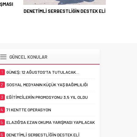
IŞMASI
DENETİMLİ SERBESTLİĞİN DESTEK ELİ
GÜNCEL KONULAR
1
GÜNEŞ; 12 AĞUSTOS’TA TUTULACAK…
2
SOSYAL MEDYANIN KÜÇÜK YAŞ BAĞIMLILIĞI
3
EĞİTİMCİLERİN PROMOSYONU 3,5 YIL OLDU
4
71 KENTTE OPERASYON
5
ELAZIĞ’DA EZAN OKUMA YARIŞMASI YAPILACAK
6
DENETİMLİ SERBESTLİĞİN DESTEK ELİ