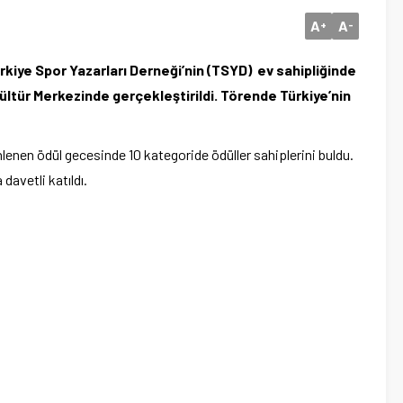
A
A
+
-
rkiye Spor Yazarları Derneği’nin (TSYD) ev sahipliğinde
ltür Merkezinde gerçekleştirildi. Törende Türkiye’nin
enlenen ödül gecesinde 10 kategoride ödüller sahiplerini buldu.
avetli katıldı.