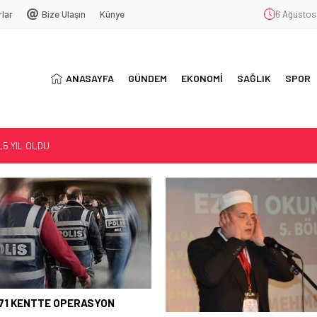
rlar
Bize Ulaşın
Künye
6 Ağustos
ANASAYFA
GÜNDEM
EKONOMİ
SAĞLIK
SPOR
LACAK…
AĞIMLILIĞI
5 YIL OLDU
71 KENTTE OPERASYON