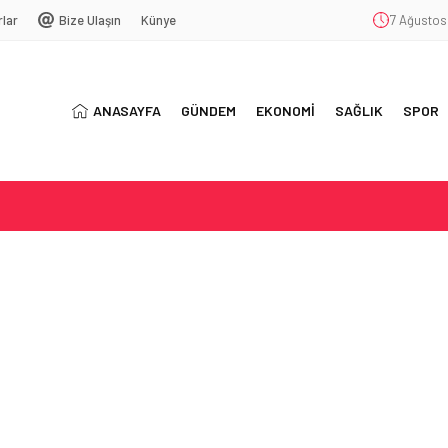
rlar
Bize Ulaşın
Künye
7 Ağustos
ANASAYFA
GÜNDEM
EKONOMİ
SAĞLIK
SPOR
T
SYONU
ŞEKKÜR