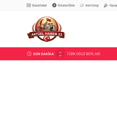
Gazeteler
Sitene Ekle
Astroloji
Yaza
SON DAKİKA
TÜRK OĞUZ BOYLARI
298 MİLYON DOLARLIK İHRACA
ERDEM; ENTÜBE EDİLDİ…
ELAZIĞ’DA TEFECİLİK OPERA
YRP’DEN, KARAYOLCULARA TE