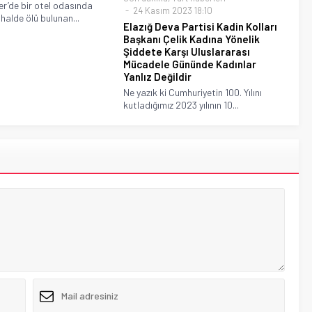
r’de bir otel odasında
24 Kasım 2023 18:10
halde ölü bulunan...
Elazığ Deva Partisi Kadin Kolları
Başkanı Çelik Kadına Yönelik
Şiddete Karşı Uluslararası
Mücadele Gününde Kadınlar
Yanlız Değildir
Ne yazık ki Cumhuriyetin 100. Yılını
kutladığımız 2023 yılının 10...