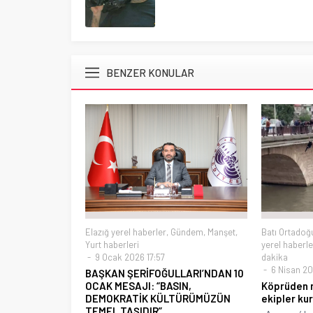
BENZER KONULAR
Elazığ yerel haberler
,
Gündem
,
Manşet
,
Batı Ortadoğ
Yurt haberleri
yerel haberle
9 Ocak 2026 17:57
dakika
6 Nisan 20
BAŞKAN ŞERİFOĞULLARI’NDAN 10
OCAK MESAJI: “BASIN,
Köprüden n
DEMOKRATİK KÜLTÜRÜMÜZÜN
ekipler ku
TEMEL TAŞIDIR”