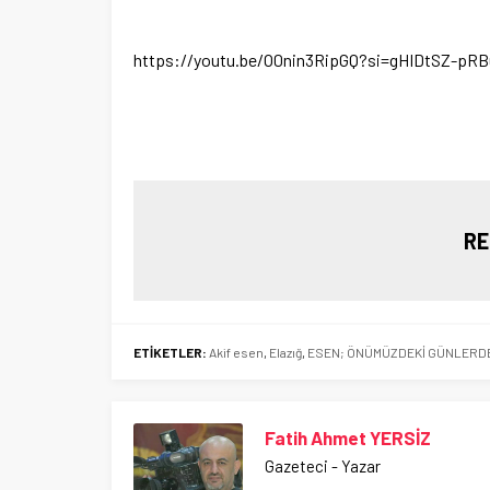
https://youtu.be/O0nin3RipGQ?si=gHIDtSZ-pR
RE
ETİKETLER:
Akif esen
,
Elazığ
,
ESEN; ÖNÜMÜZDEKİ GÜNLERDE 
Fatih Ahmet YERSİZ
Gazeteci - Yazar