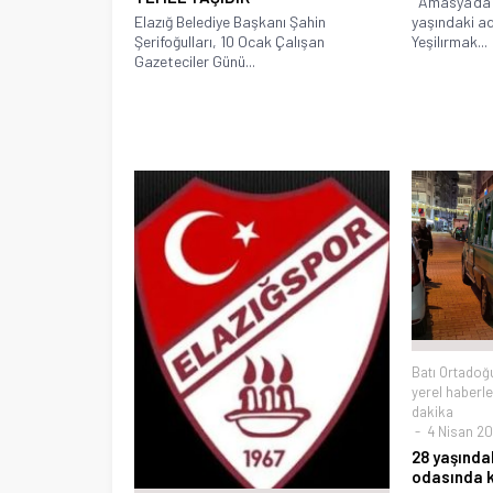
Amasya’da b
Elazığ Belediye Başkanı Şahin
yaşındaki a
Şerifoğulları, 10 Ocak Çalışan
Yeşilırmak...
Gazeteciler Günü...
Batı Ortadoğ
yerel haberle
dakika
4 Nisan 20
28 yaşındak
odasında k