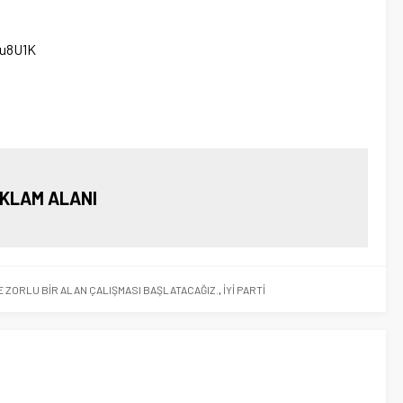
Bu8U1K
KLAM ALANI
ZORLU BİR ALAN ÇALIŞMASI BAŞLATACAĞIZ.
,
İYİ PARTİ