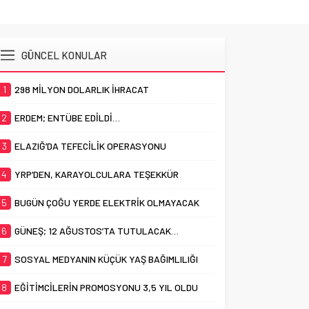
GÜNCEL KONULAR
1
298 MİLYON DOLARLIK İHRACAT
2
ERDEM; ENTÜBE EDİLDİ…
3
ELAZIĞ’DA TEFECİLİK OPERASYONU
4
YRP’DEN, KARAYOLCULARA TEŞEKKÜR
5
BUGÜN ÇOĞU YERDE ELEKTRİK OLMAYACAK
6
GÜNEŞ; 12 AĞUSTOS’TA TUTULACAK…
7
SOSYAL MEDYANIN KÜÇÜK YAŞ BAĞIMLILIĞI
8
EĞİTİMCİLERİN PROMOSYONU 3,5 YIL OLDU