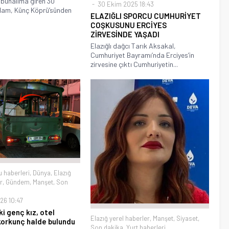
unalıma giren 30
30 Ekim 2025 18:43
dam, Künç Köprü’sünden
ELAZIĞLI SPORCU CUMHURİYET
COŞKUSUNU ERCİYES
ZİRVESİNDE YAŞADI
Elazığlı dağcı Tarık Aksakal,
Cumhuriyet Bayramı’nda Erciyes’in
zirvesine çıktı Cumhuriyetin...
u haberleri
,
Dünya
,
Elazığ
r
,
Gündem
,
Manşet
,
Son
26 10:47
i genç kız, otel
Elazığ yerel haberler
,
Manşet
,
Siyaset
,
orkunç halde bulundu
Son dakika
,
Yurt haberleri