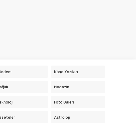
ündem
Köşe Yazıları
ağlık
Magazin
eknoloji
Foto Galeri
azeteler
Astroloji