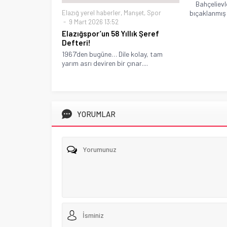
Bahçelievle
bıçaklanmış 
Elazığ yerel haberler
,
Manşet
,
Spor
9 Mart 2026 13:52
Elazığspor’un 58 Yıllık Şeref
Defteri!
1967’den bugüne… Dile kolay, tam
yarım asrı deviren bir çınar....
YORUMLAR