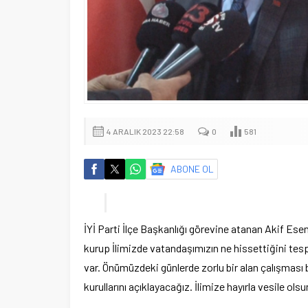
4 ARALIK 2023 22:58
0
581
ABONE OL
İYİ Parti İlçe Başkanlığı görevine atanan Akif Esen’
kurup İlimizde vatandaşımızın ne hissettiğini tes
var. Önümüzdeki günlerde zorlu bir alan çalışması b
kurullarını açıklayacağız. İlimize hayırla vesile ol