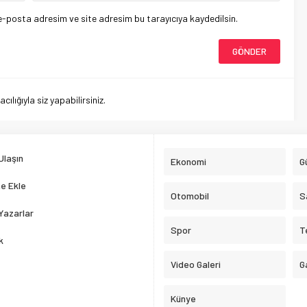
e-posta adresim ve site adresim bu tarayıcıya kaydedilsin.
lığıyla siz yapabilirsiniz.
Ulaşın
Ekonomi
G
e Ekle
Otomobil
S
Yazarlar
Spor
T
k
Video Galeri
G
Künye