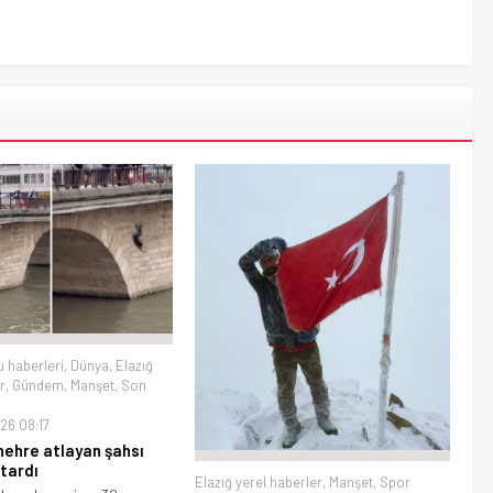
u haberleri
,
Dünya
,
Elazığ
r
,
Gündem
,
Manşet
,
Son
26 08:17
ehre atlayan şahsı
rtardı
Elazığ yerel haberler
,
Manşet
,
Spor