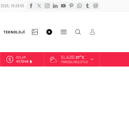
 2026, 19:29:55
FOTO
VİDEO
TEKNOLOJİ
DİĞER
GALERİ
GALERİ
ELAZIĞ
37°C
DOLAR
47,7048
PARÇALI BULUTLU
EURO
55,0748
ALTIN
6.623,43
BİST
13.785,25