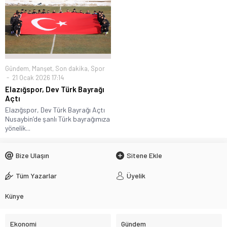
Gündem
,
Manşet
,
Son dakika
,
Spor
21 Ocak 2026 17:14
Elazığspor, Dev Türk Bayrağı
Açtı
Elazığspor, Dev Türk Bayrağı Açtı
Nusaybin’de şanlı Türk bayrağımıza
yönelik...
Bize Ulaşın
Sitene Ekle
Tüm Yazarlar
Üyelik
Künye
Ekonomi
Gündem