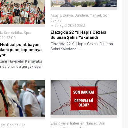
Asayiş
,
Dünya
,
Gündem
,
Manşet
,
Son
dakika
25 Eylül 2023 22:13
Elazığ’da 22 Yıl Hapis Cezası
ık
,
Son dakika
,
Spor
Bulunan Şahıs Yakalandı
024 23:00
Elazığ’da 22 Yıl Hapis Cezası Bulunan
Medical point bayan
Şahıs Yakalandı. ...
akımı puan toplamaya
yor
zmir Mavişehir Karşıyaka
r salonu’nda gerçekleşen
Elazığ yerel haberler
,
Manşet
,
Son
şet
,
Son dakika