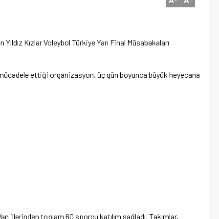
 Yıldız Kızlar Voleybol Türkiye Yarı Final Müsabakaları
rın mücadele ettiği organizasyon, üç gün boyunca büyük heyecana
n illerinden toplam 60 sporcu katılım sağladı. Takımlar,