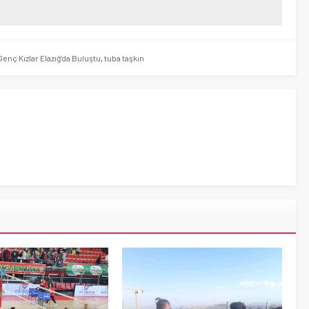
Genç Kızlar Elazığ’da Buluştu
,
tuba taşkın