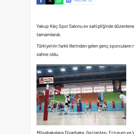
Yakup Kılıç Spor Salonu ev sahipliğinde düzenlenen
tamamlandı.
Türkiye’nin farklı illerinden gelen genç sporcula
sahne oldu.
Müsabakalara Diyarbakır, Gaziantep, Erzurum ve Va