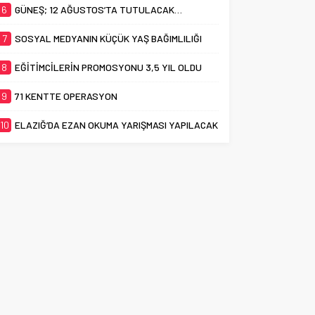
6
GÜNEŞ; 12 AĞUSTOS’TA TUTULACAK…
7
SOSYAL MEDYANIN KÜÇÜK YAŞ BAĞIMLILIĞI
8
EĞİTİMCİLERİN PROMOSYONU 3,5 YIL OLDU
9
71 KENTTE OPERASYON
10
ELAZIĞ’DA EZAN OKUMA YARIŞMASI YAPILACAK