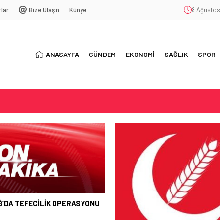
rlar
Bize Ulaşın
Künye
8 Ağustos
ANASAYFA
GÜNDEM
EKONOMİ
SAĞLIK
SPOR
SYONU
ŞEKKÜR
T
BUGÜN ÇOĞU YERDE ELEK
OLMAYACAK