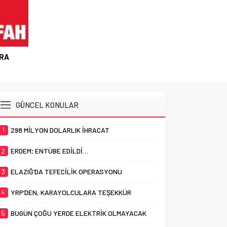
BİR OPERASYON VAR BU GECE
GÜNCEL KONULAR
1
298 MİLYON DOLARLIK İHRACAT
2
ERDEM; ENTÜBE EDİLDİ…
3
ELAZIĞ’DA TEFECİLİK OPERASYONU
4
YRP’DEN, KARAYOLCULARA TEŞEKKÜR
5
BUGÜN ÇOĞU YERDE ELEKTRİK OLMAYACAK