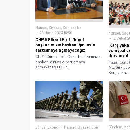
Manşet
,
Siyaset
,
Son dakika
29 Mayıs 2023 16:50
Manşet
,
Sağl
12 Şubat 2
CHP’li Gürsel Erol: Genel
başkanımızın başkanlığını asla
Karşiyaka 
tartışmaya açmayacağız
voleybol t
devam edi
CHP’li Gürsel Erol: Genel başkanımızın
başkanlığını asla tartışmaya
Pazar günü İ
açmayacağız CHP...
Atatürk spo
Karşıyaka...
Gündem
,
Man
Dünya
,
Ekonomi
,
Manşet
,
Siyaset
,
Son