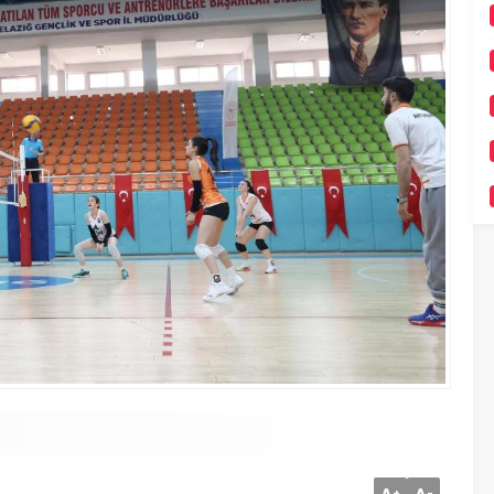
A
A
+
-