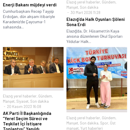
Elazığ yerel haberler
,
Gündem
,
Enerji Bakanı müjdeyi verdi
Manşet
,
Son dakika
Cumhurbaşkanı Recep Tayyip
30 Mart 2026 11:28
Erdoğan, dün akşam itibariyle
Elazığ’da Halk Oyunları Şöleni
Karadeniz’de Çaycuma-1
Sona Erdi
sahasında...
Elazığ’da, Dr. Hüsamettin Kaya
anısına düzenlenen Okul Sporları
Yıldızlar Halk...
Elazığ yerel haberler
,
Gündem
,
Manşet
,
Siyaset
,
Son dakika
20 Kasım 2023 16:08
AK Parti İl Başkanlığında
Elazığ yerel haberler
,
Gündem
,
“Yerel Seçim Süreci ve
Manşet
,
Son dakika
,
Spor
,
Üst
Teşkilat İçi İstişare
manşet
,
Yurt haberleri
Toplantısı” Yapıldı