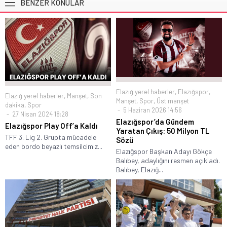
BENZER KONULAR
Elazığ yerel haberler
,
Elazığspor
,
Elazığ yerel haberler
,
Manşet
,
Son
Manşet
,
Spor
,
Üst manşet
dakika
,
Spor
5 Haziran 2026 14:56
27 Nisan 2024 18:28
Elazığspor’da Gündem
Elazığspor Play Off’a Kaldı
Yaratan Çıkış: 50 Milyon TL
TFF 3. Lig 2. Grupta mücadele
Sözü
eden bordo beyazlı temsilcimiz...
Elazığspor Başkan Adayı Gökçe
Balıbey, adaylığını resmen açıkladı.
Balıbey, Elazığ...