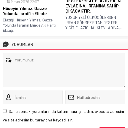
DESTEK: YİĞİT ELAZIĞ HALKI
18 Mayıs 2026 22:07
EVLADINA, İRFANINA SAHİP
Hüseyin Yılmaz, Gazze
ÇIKACAKTIR.
Yolunda İsrail’in Elinde
YUSUFİYELİ ÜLKÜCÜLERDEN
Elazığlı Hüseyin Yılmaz, Gazze
İRFAN SÖNMEZ’E TAM DESTEK:
Yolunda İsrail’in Elinde AK Parti
YİĞİT ELAZIĞ HALKI EVLADINA,...
Elazığ...
YORUMLAR
Daha sonraki yorumlarımda kullanılması için adım, e-posta adresim
ve site adresim bu tarayıcıya kaydedilsin.