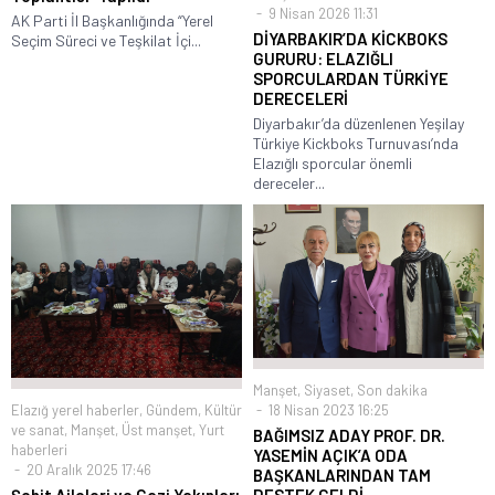
9 Nisan 2026 11:31
AK Parti İl Başkanlığında “Yerel
DİYARBAKIR’DA KİCKBOKS
Seçim Süreci ve Teşkilat İçi...
GURURU: ELAZIĞLI
SPORCULARDAN TÜRKİYE
DERECELERİ
Diyarbakır’da düzenlenen Yeşilay
Türkiye Kickboks Turnuvası’nda
Elazığlı sporcular önemli
dereceler...
Manşet
,
Siyaset
,
Son dakika
Elazığ yerel haberler
,
Gündem
,
Kültür
18 Nisan 2023 16:25
ve sanat
,
Manşet
,
Üst manşet
,
Yurt
BAĞIMSIZ ADAY PROF. DR.
haberleri
YASEMİN AÇIK’A ODA
20 Aralık 2025 17:46
BAŞKANLARINDAN TAM
Şehit Aileleri ve Gazi Yakınları