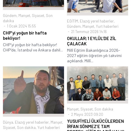
Gündem
,
Manşet
,
Siyaset
,
Son
dakika
EĞİTİM
,
Elazığ yerel haberler
,
1 Ocak 2024 15:55
Gündem
,
Manşet
,
Yurt haberleri
21 Temmuz 2026 14:16
CHP’yi yoğun bir hafta
bekliyor!
OKULLAR; 1 EYLÜL’DE ZİL
ÇALACAK
CHP’yi yoğun bir hafta bekliyor!
CHP’de, İstanbul ve Ankara dahil...
Millî Eğitim Bakanlığınca 2026-
2027 eğitim öğretim yılı takvimi
açıklandı. Millî...
Manşet
,
Siyaset
,
Son dakika
2 Mayıs 2023 09:20
YUSUFİYELİ ÜLKÜCÜLERDEN
Dünya
,
Elazığ yerel haberler
,
Manşet
,
İRFAN SÖNMEZ’E TAM
Siyaset
,
Son dakika
,
Yurt haberleri