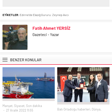
ETİKETLER:
Edirne’de Elazığ Gururu: Zeynep Avcı
Fatih Ahmet YERSİZ
Gazeteci - Yazar
BENZER KONULAR
Manşet
,
Siyaset
,
Son dakika
Batı Ortadoğu haberleri
,
Dünya
,
27 Aralık 2022 11:55