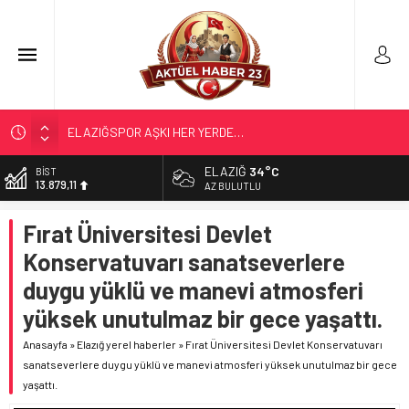
NE OLDU SORUŞTURMA AÇILDI MI?
IŞIKVER’DEN; 2. ÜNİVERİSTE TALEBİ
ELAZIĞ
34°C
BİST
13.879,11
KAPTANIMIZI KAYBEDELİ 20 YIL OLDU
AZ BULUTLU
FUTBOLDAKİ DEĞERİMİZ; GÜVENEROĞLU…
DOLAR
Fırat Üniversitesi Devlet
47,7124
ELAZIĞSPOR AŞKI HER YERDE…
Konservatuvarı sanatseverlere
EURO
55,1592
duygu yüklü ve manevi atmosferi
ALTIN
yüksek unutulmaz bir gece yaşattı.
6.649,08
Anasayfa
»
Elazığ yerel haberler
»
Fırat Üniversitesi Devlet Konservatuvarı
sanatseverlere duygu yüklü ve manevi atmosferi yüksek unutulmaz bir gece
yaşattı.