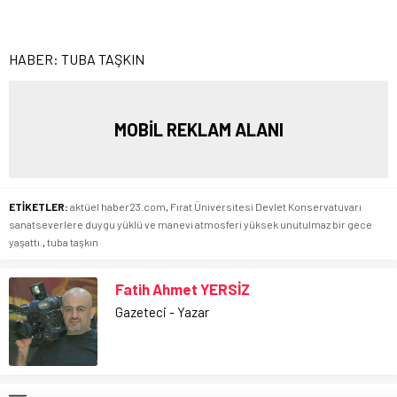
HABER: TUBA TAŞKIN
MOBİL REKLAM ALANI
ETİKETLER:
aktüel haber23.com
,
Fırat Üniversitesi Devlet Konservatuvarı
sanatseverlere duygu yüklü ve manevi atmosferi yüksek unutulmaz bir gece
yaşattı.
,
tuba taşkın
Fatih Ahmet YERSİZ
Gazeteci - Yazar