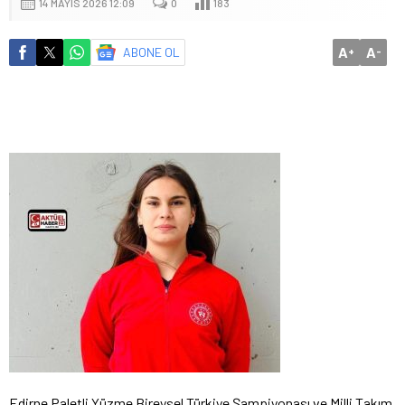
14 MAYIS 2026 12:09
0
183
A
A
ABONE OL
+
-
Edirne Paletli Yüzme Bireysel Türkiye Şampiyonası ve Milli Takım