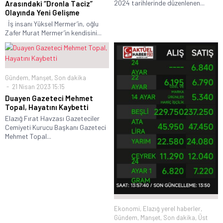
2024 tarihlerinde düzenlenen...
Arasındaki “Dronla Taciz”
Olayında Yeni Gelişme
İş insanı Yüksel Mermer’in, oğlu
Zafer Murat Mermer’in kendisini...
Gündem
,
Manşet
,
Son dakika
21 Nisan 2023 15:15
Duayen Gazeteci Mehmet
Topal, Hayatını Kaybetti
Elazığ Fırat Havzası Gazeteciler
Cemiyeti Kurucu Başkanı Gazeteci
Mehmet Topal...
Ekonomi
,
Elazığ yerel haberler
,
Gündem
,
Manşet
,
Son dakika
,
Üst