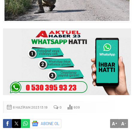
6 HAZIRAN 2023 13:19
0
609
A
A
ABONE OL
+
-