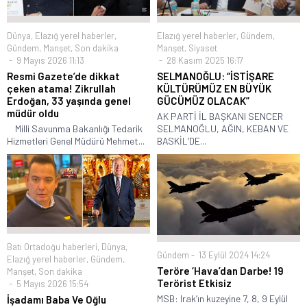
Elazığ yerel haberler
,
Gündem
,
Dünya
,
Elazığ yerel haberler
,
Manşet
,
Siyaset
Gündem
,
Manşet
,
Son dakika
28 Kasım 2025 16:17
9 Mayıs 2026 11:13
SELMANOĞLU: “İSTİŞARE
Resmi Gazete’de dikkat
KÜLTÜRÜMÜZ EN BÜYÜK
çeken atama! Zikrullah
GÜCÜMÜZ OLACAK”
Erdoğan, 33 yaşında genel
müdür oldu
AK PARTİ İL BAŞKANI SENCER
SELMANOĞLU, AĞIN, KEBAN VE
Milli Savunma Bakanlığı Tedarik
BASKİL’DE...
Hizmetleri Genel Müdürü Mehmet...
Batı Ortadoğu haberleri
,
Dünya
,
Gündem
13 Eylül 2024 14:24
Elazığ yerel haberler
,
Gündem
,
Teröre ‘Hava’dan Darbe! 19
Manşet
,
Son dakika
Terörist Etkisiz
5 Mayıs 2026 15:54
MSB: Irak’ın kuzeyine 7, 8, 9 Eylül
İşadamı Baba Ve Oğlu