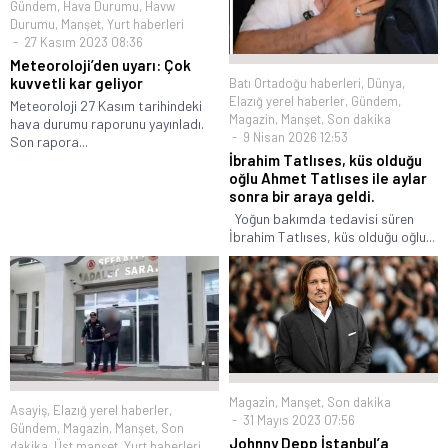
Gündem
,
Hava Durumu
,
Havw
Durumu
,
Manşet
,
Yurt haberleri
27 Kasım 2023 08:36
Meteoroloji’den uyarı: Çok
kuvvetli kar geliyor
Batı Ortadoğu haberleri
,
Dünya
,
Elazığ yerel haberler
,
Gündem
,
Meteoroloji 27 Kasım tarihindeki
Magazin
,
Manşet
,
Son dakika
hava durumu raporunu yayınladı.
9 Nisan 2026 12:53
Son rapora...
İbrahim Tatlıses, küs olduğu
oğlu Ahmet Tatlıses ile aylar
sonra bir araya geldi.
Yoğun bakımda tedavisi süren
İbrahim Tatlıses, küs olduğu oğlu...
Magazin
,
Manşet
,
Son dakika
Asayiş
,
Elazığ yerel haberler
,
31 Mayıs 2023 07:56
Gündem
,
Magazin
,
Manşet
,
Son
Johnny Depp İstanbul’a
dakika
,
Üst manşet
,
Yurt haberleri