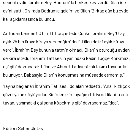
sebebi evdir. İbrahim Bey, Bodrum’da herkese ev verdi. Dilan ise
evini sattı. O sırada Bodrum’a geldim ve Dilan ‘Birkaç gün bu evde
kal’ açıklamasında bulundu.
Ardından benden 50 bin TL borç istedi. Çünkü İbrahim Bey ‘Orayı
aylık 25 bin liraya kiraya vereceğim’ dedi. Dilan da iki aylık kirayı
verdi. İbrahim Bey bununla tatmin olmadı. Dilan’ın oturduğu evden
de kira istedi. İbrahim Tatlıses’in yanındaki kadın Tuğçe Korkmaz,
eşi gibi davranarak Dilan ve Ahmet Tatlıses’e birtakım tavırlarda
bulunuyor. Babasıyla Dilan’ın konuşmasına müsaade etmemiş.”
Yayına bağlanan İbrahim Tatlıses, iddiaları reddetti: “Analı kızlı çok
güzel yalan söylüyorlar. Sinirden elim ayağım titriyor. Dilan’da ego
tavan, yanımdaki çalışana köpekmiş gibi davranamaz.”dedi.
Editör: Seher Ulutaş