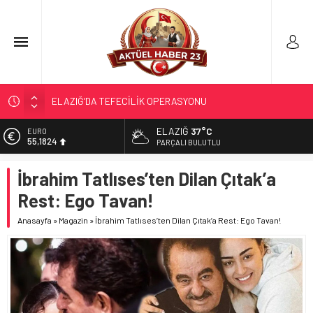
ELAZIĞ’DA TEFECİLİK OPERASYONU
YRP’DEN, KARAYOLCULARA TEŞEKKÜR
ELAZIĞ
37°C
EURO
55,1824
TÜRK OĞUZ BOYLARI
PARÇALI BULUTLU
298 MİLYON DOLARLIK İHRACAT
ALTIN
İbrahim Tatlıses’ten Dilan Çıtak’a
6.662,10
ERDEM; ENTÜBE EDİLDİ…
Rest: Ego Tavan!
BİST
13.779,39
Anasayfa
»
Magazin
»
İbrahim Tatlıses’ten Dilan Çıtak’a Rest: Ego Tavan!
DOLAR
47,6954