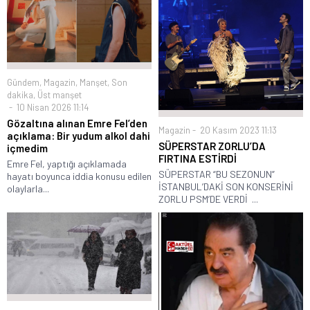
Gündem
,
Magazin
,
Manşet
,
Son
dakika
,
Üst manşet
10 Nisan 2026 11:14
Gözaltına alınan Emre Fel’den
Magazin
20 Kasım 2023 11:13
açıklama: Bir yudum alkol dahi
SÜPERSTAR ZORLU’DA
içmedim
FIRTINA ESTİRDİ
Emre Fel, yaptığı açıklamada
SÜPERSTAR “BU SEZONUN”
hayatı boyunca iddia konusu edilen
İSTANBUL’DAKİ SON KONSERİNİ
olaylarla...
ZORLU PSM’DE VERDİ ...