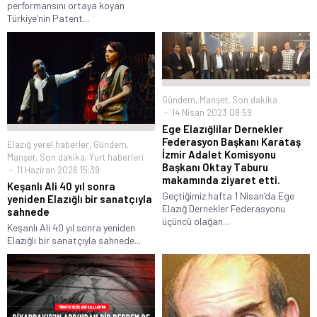
performansını ortaya koyan
Türkiye’nin Patent...
Gündem
,
Manşet
,
Son dakika
14 Nisan 2023 08:59
Ege Elazığlilar Dernekler
Federasyon Başkanı Karataş
Elazığ yerel haberler
,
Gündem
,
İzmir Adalet Komisyonu
Manşet
,
Son dakika
,
Yurt haberleri
Başkanı Oktay Taburu
11 Haziran 2026 15:39
makamında ziyaret etti.
Keşanlı Ali 40 yıl sonra
Geçtiğimiz hafta 1 Nisan’da Ege
yeniden Elazığlı bir sanatçıyla
Elazığ Dernekler Federasyonu
sahnede
üçüncü olağan...
Keşanlı Ali 40 yıl sonra yeniden
Elazığlı bir sanatçıyla sahnede...