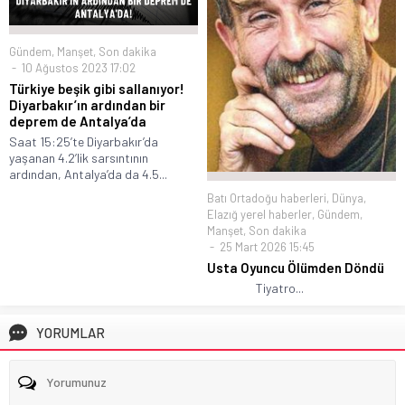
Gündem
,
Manşet
,
Son dakika
10 Ağustos 2023 17:02
Türkiye beşik gibi sallanıyor!
Diyarbakır’ın ardından bir
deprem de Antalya’da
Saat 15:25’te Diyarbakır’da
yaşanan 4.2’lik sarsıntının
ardından, Antalya’da da 4.5...
Batı Ortadoğu haberleri
,
Dünya
,
Elazığ yerel haberler
,
Gündem
,
Manşet
,
Son dakika
25 Mart 2026 15:45
Usta Oyuncu Ölümden Döndü
Tiyatro...
YORUMLAR