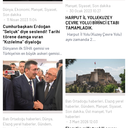
Manşet
,
Siyaset
,
Son dakika
Dünya
,
Ekonomi
,
Manşet
,
Siyaset
,
30 Ocak 2023 10:27
Son dakika
HARPUT İL YOLU(KUZEY
11 Nisan 2023 11:04
ÇEVRE YOLU) BİRİNCİ ETABI
Cumhurbaşkanı Erdoğan
TAMAMLADIK.
“Selçuk” diye seslendi! Tarihi
Harput İl Yolu (Kuzey Çevre Yolu)
törene damga vuran
aynı zamanda 2....
“Kızılelma” diyaloğu
Dünyanın ilk SİHA gemisi ve
Türkiye’nin en büyük askeri gemisi...
Batı Ortadoğu haberleri
,
Elazığ yerel
haberler
,
Gündem
,
Manşet
,
Siyaset
,
Son dakika
,
Üst manşet
,
Yurt
haberleri
Batı Ortadoğu haberleri
,
Dünya
,
3 Mart 2026 12:03
Elazığ yerel haberler
,
Gündem
,