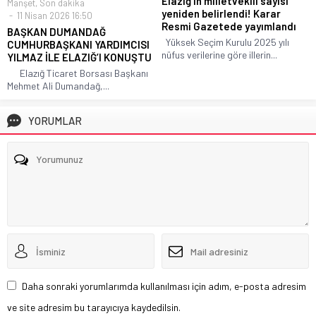
Elazığ’ın milletvekili sayısı
Manşet
,
Son dakika
yeniden belirlendi! Karar
11 Nisan 2026 16:50
Resmi Gazetede yayımlandı
BAŞKAN DUMANDAĞ
Yüksek Seçim Kurulu 2025 yılı
CUMHURBAŞKANI YARDIMCISI
nüfus verilerine göre illerin...
YILMAZ İLE ELAZIĞ’I KONUŞTU
Elazığ Ticaret Borsası Başkanı
Mehmet Ali Dumandağ,...
YORUMLAR
Daha sonraki yorumlarımda kullanılması için adım, e-posta adresim
ve site adresim bu tarayıcıya kaydedilsin.