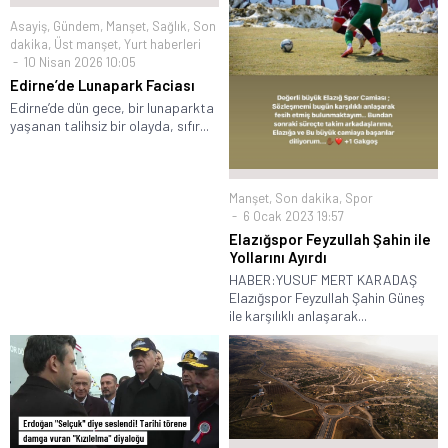
Asayiş
,
Gündem
,
Manşet
,
Sağlık
,
Son
dakika
,
Üst manşet
,
Yurt haberleri
10 Nisan 2026 10:05
Edirne’de Lunapark Faciası
Edirne’de dün gece, bir lunaparkta
yaşanan talihsiz bir olayda, sıfır...
Manşet
,
Son dakika
,
Spor
6 Ocak 2023 19:57
Elazığspor Feyzullah Şahin ile
Yollarını Ayırdı
HABER:YUSUF MERT KARADAŞ
Elazığspor Feyzullah Şahin Güneş
ile karşılıklı anlaşarak...