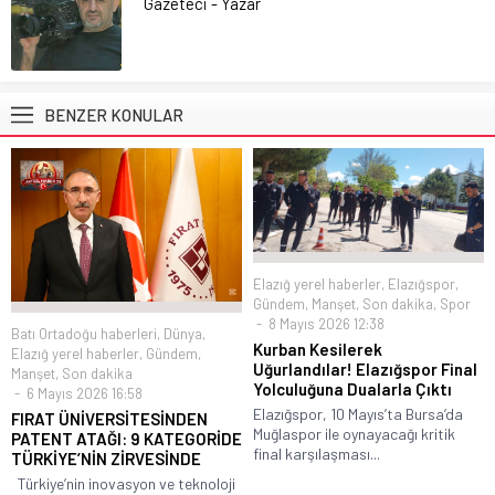
Gazeteci - Yazar
BENZER KONULAR
Elazığ yerel haberler
,
Elazığspor
,
Gündem
,
Manşet
,
Son dakika
,
Spor
8 Mayıs 2026 12:38
Batı Ortadoğu haberleri
,
Dünya
,
Kurban Kesilerek
Elazığ yerel haberler
,
Gündem
,
Uğurlandılar! Elazığspor Final
Manşet
,
Son dakika
Yolculuğuna Dualarla Çıktı
6 Mayıs 2026 16:58
Elazığspor, 10 Mayıs’ta Bursa’da
FIRAT ÜNİVERSİTESİNDEN
Muğlaspor ile oynayacağı kritik
PATENT ATAĞI: 9 KATEGORİDE
final karşılaşması...
TÜRKİYE’NİN ZİRVESİNDE
Türkiye’nin inovasyon ve teknoloji