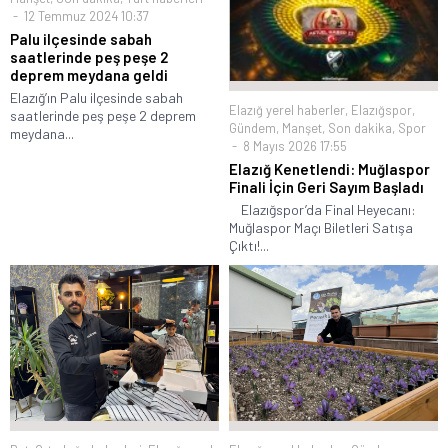
12 Temmuz 2024 10:37
Palu ilçesinde sabah
saatlerinde peş peşe 2
deprem meydana geldi
Elazığ’ın Palu ilçesinde sabah
Elazığ yerel haberler
,
Elazığspor
,
saatlerinde peş peşe 2 deprem
Gündem
,
Manşet
,
Son dakika
,
Spor
meydana...
8 Mayıs 2026 17:55
Elazığ Kenetlendi: Muğlaspor
Finali İçin Geri Sayım Başladı
Elazığspor’da Final Heyecanı:
Muğlaspor Maçı Biletleri Satışa
Çıktı!...