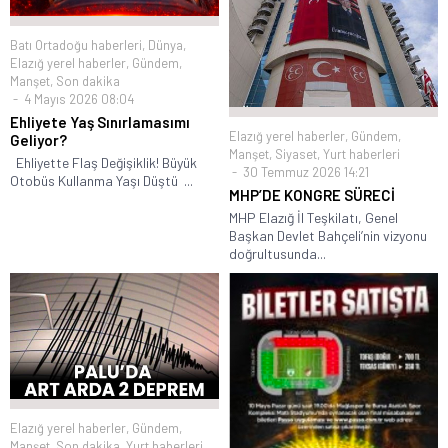
Batı Ortadoğu haberleri
,
Dünya
,
Elazığ yerel haberler
,
Gündem
,
Manşet
,
Son dakika
4 Mayıs 2026 08:04
Ehliyete Yaş Sınırlamasımı
Elazığ yerel haberler
,
Gündem
,
Geliyor?
Manşet
,
Siyaset
,
Yurt haberleri
Ehliyette Flaş Değişiklik! Büyük
30 Temmuz 2026 14:21
Otobüs Kullanma Yaşı Düştü ...
MHP’DE KONGRE SÜRECİ
MHP Elazığ İl Teşkilatı, Genel
Başkan Devlet Bahçeli’nin vizyonu
doğrultusunda...
Elazığ yerel haberler
,
Gündem
,
Manşet
,
Son dakika
,
Yurt haberleri