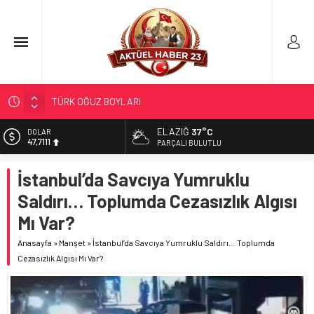
TÜRK OĞUZ BOYLARI
298 MİLYON DOLARLIK İHRACAT
ELAZIĞ
37°C
DOLAR
47,7111
ERDEM; ENTÜBE EDİLDİ…
PARÇALI BULUTLU
ELAZIĞ’DA TEFECİLİK OPERASYONU
EURO
İstanbul’da Savcıya Yumruklu
55,1881
YRP’DEN, KARAYOLCULARA TEŞEKKÜR
Saldırı… Toplumda Cezasızlık Algısı
ALTIN
6.660,55
Mı Var?
BİST
Anasayfa
»
Manşet
»
İstanbul’da Savcıya Yumruklu Saldırı… Toplumda
13.779,39
Cezasızlık Algısı Mı Var?