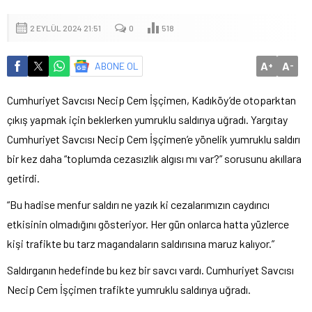
2 EYLÜL 2024 21:51
0
518
A
A
ABONE OL
+
-
Cumhuriyet Savcısı Necip Cem İşçimen, Kadıköy’de otoparktan
çıkış yapmak için beklerken yumruklu saldırıya uğradı. Yargıtay
Cumhuriyet Savcısı Necip Cem İşçimen’e yönelik yumruklu saldırı
bir kez daha “toplumda cezasızlık algısı mı var?” sorusunu akıllara
getirdi.
“Bu hadise menfur saldırı ne yazık ki cezalarımızın caydırıcı
etkisinin olmadığını gösteriyor. Her gün onlarca hatta yüzlerce
kişi trafikte bu tarz magandaların saldırısına maruz kalıyor.”
Saldırganın hedefinde bu kez bir savcı vardı. Cumhuriyet Savcısı
Necip Cem İşçimen trafikte yumruklu saldırıya uğradı.