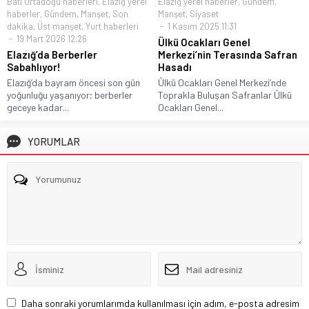
Batı Ortadoğu haberleri
,
Elazığ yerel
Elazığ yerel haberler
,
Gündem
,
haberler
,
Gündem
,
Manşet
,
Son
Manşet
,
Siyaset
dakika
,
Üst manşet
,
Yurt haberleri
1 Kasım 2025 11:31
19 Mart 2026 12:26
Ülkü Ocakları Genel
Elazığ’da Berberler
Merkezi’nin Terasında Safran
Sabahlıyor!
Hasadı
Elazığ’da bayram öncesi son gün
Ülkü Ocakları Genel Merkezi’nde
yoğunluğu yaşanıyor; berberler
Toprakla Buluşan Safranlar Ülkü
geceye kadar...
Ocakları Genel...
YORUMLAR
Daha sonraki yorumlarımda kullanılması için adım, e-posta adresim