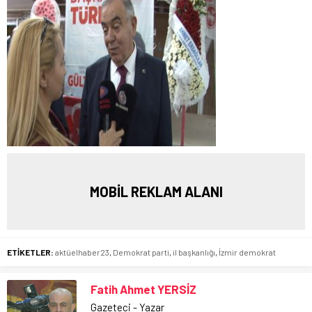
MOBİL REKLAM ALANI
ETİKETLER:
aktüelhaber23
,
Demokrat parti
,
il başkanlığı
,
İzmir demokrat
Fatih Ahmet YERSİZ
Gazeteci - Yazar