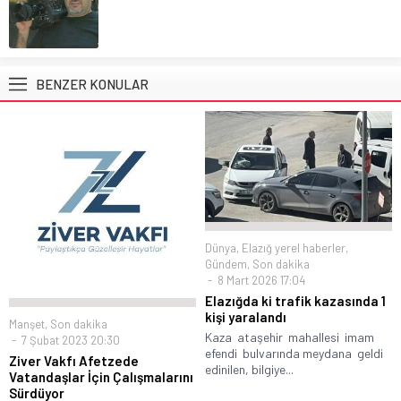
BENZER KONULAR
Dünya
,
Elazığ yerel haberler
,
Gündem
,
Son dakika
8 Mart 2026 17:04
Elazığda ki trafik kazasında 1
kişi yaralandı
Manşet
,
Son dakika
Kaza ataşehir mahallesi imam
7 Şubat 2023 20:30
efendi bulvarında meydana geldi
Ziver Vakfı Afetzede
edinilen, bilgiye...
Vatandaşlar İçin Çalışmalarını
Sürdüyor