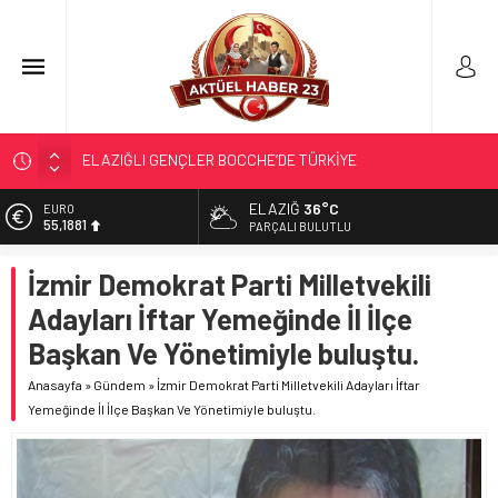
TÜRK OĞUZ BOYLARI
298 MİLYON DOLARLIK İHRACAT
ELAZIĞ
36°C
EURO
55,1881
ERDEM; ENTÜBE EDİLDİ…
PARÇALI BULUTLU
ELAZIĞ’DA TEFECİLİK OPERASYONU
ALTIN
İzmir Demokrat Parti Milletvekili
6.660,55
ELAZIĞLI GENÇLER BOCCHE’DE TÜRKİYE
Adayları İftar Yemeğinde İl İlçe
ŞAMPİYONASI’NDA İLİMİZİ GURURLA TEMSİL ETTİ
BİST
13.779,39
Başkan Ve Yönetimiyle buluştu.
DOLAR
Anasayfa
»
Gündem
»
İzmir Demokrat Parti Milletvekili Adayları İftar
47,7111
Yemeğinde İl İlçe Başkan Ve Yönetimiyle buluştu.