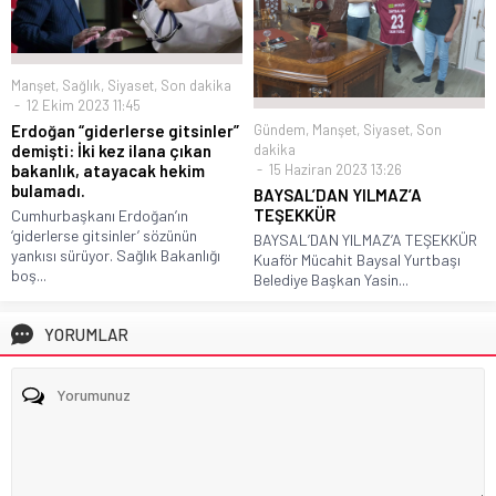
Manşet
,
Sağlık
,
Siyaset
,
Son dakika
12 Ekim 2023 11:45
Gündem
,
Manşet
,
Siyaset
,
Son
Erdoğan “giderlerse gitsinler”
dakika
demişti: İki kez ilana çıkan
15 Haziran 2023 13:26
bakanlık, atayacak hekim
bulamadı.
BAYSAL’DAN YILMAZ’A
TEŞEKKÜR
Cumhurbaşkanı Erdoğan’ın
‘giderlerse gitsinler’ sözünün
BAYSAL’DAN YILMAZ’A TEŞEKKÜR
yankısı sürüyor. Sağlık Bakanlığı
Kuaför Mücahit Baysal Yurtbaşı
boş...
Belediye Başkan Yasin...
YORUMLAR