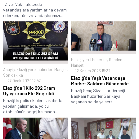
Ziver Vakfı afetzede
vatandaşlara yardımlarına devam
ederken, tüm vatandaşlarımızı...
Elazığ yerel haberler
,
Gündem
,
Manşet
Asayiş
,
Elazığ yerel haberler
,
Manşet
,
12 Kasım 2025 15:32
Son dakika
Elazığ’da Yaşlı Vatandaşa
27 Ocak 2024 12:47
Market Saldırısı Gündemde
Elazığ’da 1 Kilo 292 Gram
Elazığ Genç Sivanlılar Derneği
Uyuşturucu Ele Geçirildi
Başkanı Muzaffer Sarıkaya,
Elazığ’da polis ekipleri tarafından
yaşanan saldırıya sert...
yapılan çalışmada, yolcu
otobüsünün bagaj kısmında...