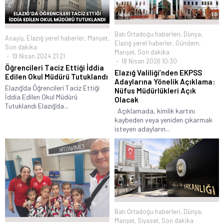
Batı Ortadoğu haberleri
,
Dünya
,
Asayiş
,
Elazığ yerel haberler
,
Manşet
,
Elazığ yerel haberler
,
Gündem
,
Son dakika
Manşet
,
Son dakika
19 Nisan 2024 21:21
18 Nisan 2026 10:30
Öğrencileri Taciz Ettiği İddia
Elazığ Valiliği’nden EKPSS
Edilen Okul Müdürü Tutuklandı
Adaylarına Yönelik Açıklama:
Elazığ’da Öğrencileri Taciz Ettiği
Nüfus Müdürlükleri Açık
İddia Edilen Okul Müdürü
Olacak
Tutuklandı Elazığ’da...
Açıklamada, kimlik kartını
kaybeden veya yeniden çıkarmak
isteyen adayların...
Batı Ortadoğu haberleri
,
Dünya
,
Manşet
,
Siyaset
,
Son dakika