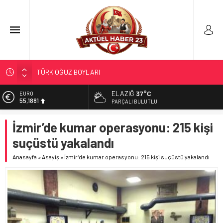
TÜRK OĞUZ BOYLARI
298 MİLYON DOLARLIK İHRACAT
ELAZIĞ
37°C
EURO
55,1881
ERDEM; ENTÜBE EDİLDİ…
PARÇALI BULUTLU
ELAZIĞ’DA TEFECİLİK OPERASYONU
ALTIN
İzmir’de kumar operasyonu: 215 kişi
6.660,55
YRP’DEN, KARAYOLCULARA TEŞEKKÜR
suçüstü yakalandı
BİST
13.779,39
Anasayfa
»
Asayiş
»
İzmir’de kumar operasyonu: 215 kişi suçüstü yakalandı
DOLAR
47,7111