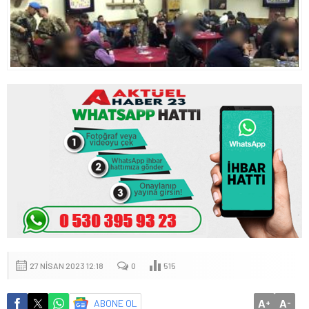
27 NISAN 2023 12:18
0
515
A
A
ABONE OL
+
-