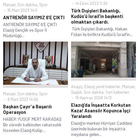
14 Ekim 2023 11:39
Manşet
,
Son dakika
,
Spor
15 Mart 2023 14:11
Türk Dışişleri Bakanlığı,
Kudüs’ü İsrail’in başkenti
ANTRENÖR SAYIMIZ 6’E ÇIKTI
olmaktan çıkardı.
ANTRENÖR SAYIMIZ 6’E ÇIKTI
️ Türk Dışişleri Bakanlığı, Hakan
Elazığ Gençlik ve Spor İl
Fidan ile birlikte Kudüs’ü İsrail’in...
Müdürlüğü...
Asayiş
,
Elazığ yerel haberler
,
Manşet
,
Sağlık
,
Son dakika
,
Yurt haberleri
Manşet
,
Son dakika
,
Spor
15 Haziran 2026 14:13
9 Mart 2023 14:40
Elazığ’da İnşaatta Korkutan
Başkan Çayır’a Başarılı
Kaza! Asansör Kopunca İşçi
Operasyon
Yaralandı
HABER:YUSUF MERT KARADAŞ
Elazığ’ın merkez Hürriyet Caddesi
Bir süredir kalbinden rahatsızlık
üzerinde bulunan bir inşaatta
hisseden Elazığ Kulüp...
meydana gelen...