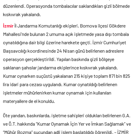
düzenlendi. Operasyonda tombalacılar saklandıkları gizli bölmede
kıskıvrak yakalandı.
İzmir
İl Jandarma Komutanlığı ekipleri, Bornova ilçesi Gökdere
Mahallesi’nde bulunan 2 umuma açık işletmede yasa dışı tombala
oynatıldığına dair bilgi üzerine harekete geçti. İzmir Cumhuriyet
Başsavcılığı koordinesinde 24 Nisan günü belirlenen adreslere
operasyon gerçekleştirildi. Yapılan baskında gizli bölgeye
saklanan şahıslar jandarma ekiplerince kıskıvrak yakalandı.
Kumar oynarken suçüstü yakalanan 215 kişiye toplam 871 bin 825
lira idari para cezası uygulandı. Kumar oynatıldığı belirlenen
işletmeler mühürlenirken kumar oynamak için kullanılan
materyallere de el konuldu.
Öte yandan, baskınlarda, işletme sahipleri oldukları belirlenen G.A.
ve Ö.T. hakkında “Kumar Oynamak İçin Yer ve İmkan Sağlamak” ve
“Mühür Bozma” suçundan adli işlem başlatıldığı öğrenildi. – İZMİR