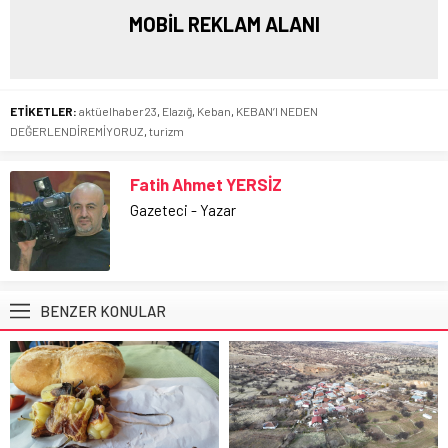
MOBİL REKLAM ALANI
ETİKETLER:
aktüelhaber23
,
Elazığ
,
Keban
,
KEBAN’I NEDEN
DEĞERLENDİREMİYORUZ
,
turizm
Fatih Ahmet YERSİZ
Gazeteci - Yazar
BENZER KONULAR