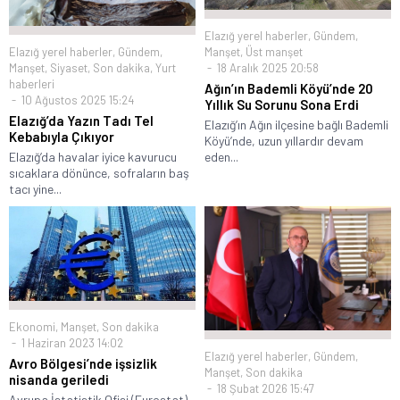
Elazığ yerel haberler
,
Gündem
,
Manşet
,
Üst manşet
Elazığ yerel haberler
,
Gündem
,
18 Aralık 2025 20:58
Manşet
,
Siyaset
,
Son dakika
,
Yurt
haberleri
Ağın’ın Bademli Köyü’nde 20
10 Ağustos 2025 15:24
Yıllık Su Sorunu Sona Erdi
Elazığ’da Yazın Tadı Tel
Elazığ’ın Ağın ilçesine bağlı Bademli
Kebabıyla Çıkıyor
Köyü’nde, uzun yıllardır devam
eden...
Elazığ’da havalar iyice kavurucu
sıcaklara dönünce, sofraların baş
tacı yine...
Ekonomi
,
Manşet
,
Son dakika
1 Haziran 2023 14:02
Elazığ yerel haberler
,
Gündem
,
Avro Bölgesi’nde işsizlik
Manşet
,
Son dakika
nisanda geriledi
18 Şubat 2026 15:47
​​​​​​​Avrupa İstatistik Ofisi (Eurostat),