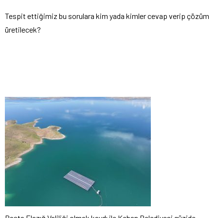
Tespit ettiğimiz bu sorulara kim yada kimler cevap verip çözüm
üretilecek?
Başta Elazığ Valiliği olmak kaydı ile Keban Belediyesi güzide