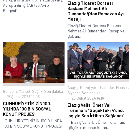
Elazığ Ticaret Borsası
Avrupa Birliği (AB) ve Avro
Başkanı Mehmet Ali
Bölgesi’nin...
Dumandağ’dan Ramazan Ayı
Mesajı
Elazığ Ticaret Borsası Başkanı
Mehmet Ali Dumandağ, Recep ve
Şaban...
Asayiş
,
Elazığ yerel haberler
,
Manşet
,
Gündem
,
Manşet
,
Sağlık
,
Son dakika
Siyaset
,
Son dakika
15 Şubat 2023 12:06
26 Şubat 2024 14:16
CUMHURİYETİMİZİN 100.
Elazığ Valisi Ömer Vali
YILINDA 100 BİN SOSYAL
Toraman: “Göçükteki 4’üncü
KONUT PROJESİ
İşçiyle Ses İrtibatı Sağlandı”
CUMHURİYETİMİZİN 100. YILINDA
Elazığ Valisi Dr. Ömer Toraman,
100 BİN SOSYAL KONUT PROJESİ
göçükte mahsur kalan...