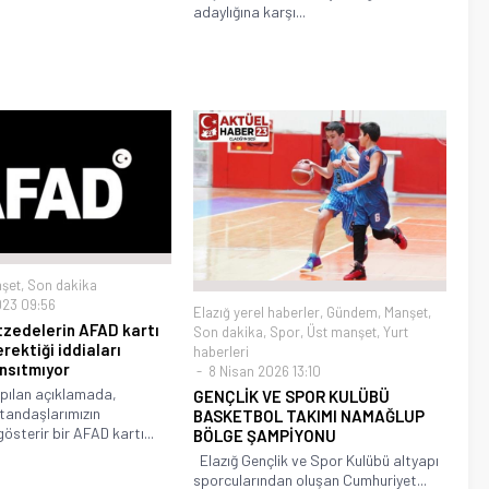
adaylığına karşı...
şet
,
Son dakika
023 09:56
Elazığ yerel haberler
,
Gündem
,
Manşet
,
zedelerin AFAD kartı
Son dakika
,
Spor
,
Üst manşet
,
Yurt
rektiği iddiaları
haberleri
nsıtmıyor
8 Nisan 2026 13:10
pılan açıklamada,
GENÇLİK VE SPOR KULÜBÜ
tandaşlarımızın
BASKETBOL TAKIMI NAMAĞLUP
österir bir AFAD kartı...
BÖLGE ŞAMPİYONU
Elazığ Gençlik ve Spor Kulübü altyapı
sporcularından oluşan Cumhuriyet...