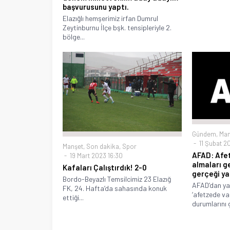
başvurusunu yaptı.
Elazığlı hemşerimiz irfan Dumrul
Zeytinburnu İlçe bşk. tensipleriyle 2.
bölge...
Gündem
,
Man
11 Şubat 2
Manşet
,
Son dakika
,
Spor
AFAD: Afet
19 Mart 2023 16:30
almaları ge
Kafaları Çalıştırdık! 2-0
gerçeği ya
Bordo-Beyazlı Temsilcimiz 23 Elazığ
AFAD’dan ya
FK, 24. Hafta’da sahasında konuk
‘afetzede va
ettiği...
durumlarını g