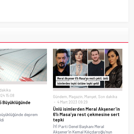
dakika
024 15:08
Gündem
,
Magazin
,
Manşet
,
Son dakika
4 Mart 2023 09:29
4.5 Büyüklüğünde
Ünlü isimlerden Meral Akşener’in
6’lı Masa’ya rest çekmesine sert
5 büyüklüğünde deprem
tepki
di
İYİ Parti Genel Başkanı Meral
Akşener’in Kemal Kılıçdaroğlu’nun