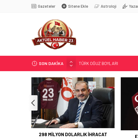
Gazeteler
Sitene Ekle
Astroloji
Yaza
TÜRK OĞUZ BOYLARI
SON DAKİKA
298 MİLYON DOLARLIK İHRACA
ERDEM; ENTÜBE EDİLDİ…
ELAZIĞ’DA TEFECİLİK OPERA
YRP’DEN, KARAYOLCULARA TE
298 MİLYON DOLARLIK İHRACAT
E