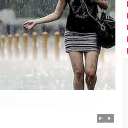
A
A
+
-