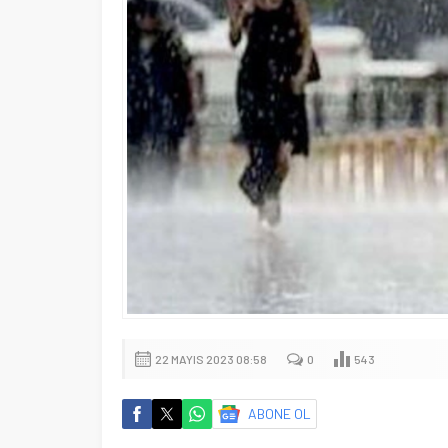
22 MAYIS 2023 08:58
0
543
ABONE OL