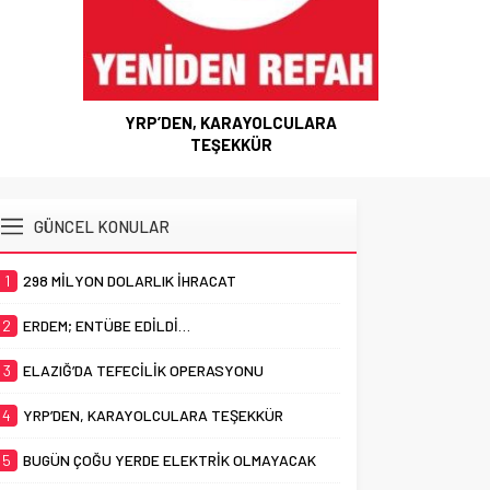
YRP’DEN, KARAYOLCULARA
TEŞEKKÜR
GÜNCEL KONULAR
1
298 MİLYON DOLARLIK İHRACAT
2
ERDEM; ENTÜBE EDİLDİ…
3
ELAZIĞ’DA TEFECİLİK OPERASYONU
4
YRP’DEN, KARAYOLCULARA TEŞEKKÜR
5
BUGÜN ÇOĞU YERDE ELEKTRİK OLMAYACAK