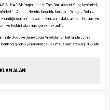
ARISI: Yağışların: İç Ege, Batı Akdeniz’in iç kesimleri,
simleri ile Adana, Mersin, Kırşehir, Kırıkkale, Yozgat, Bolu ve
klendiğinden ani sel, su baskını, yerel dolu, yıldırım, hortum ve
atli ve tedbirli olunması gerekmektedir.
z ile Doğu ve Güneydoğu Anadolu’nun batısında güney
 beklendiğinden yaşanabilecek olumsuz şartlara karşı dikkatli
KLAM ALANI