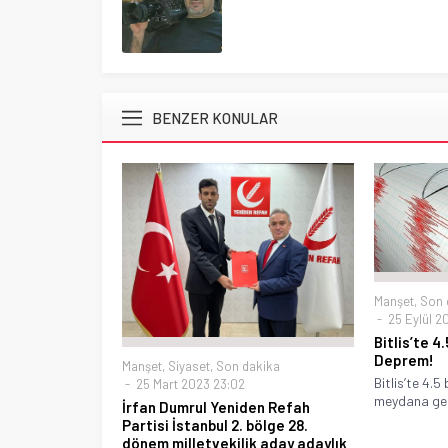
BENZER KONULAR
Manşet
,
Son 
25 Eylül 2
Bitlis’te 
Deprem!
Manşet
,
Siyaset
,
Son dakika
Bitlis’te 4.
25 Mart 2023 23:02
meydana gel
İrfan Dumrul Yeniden Refah
Partisi İstanbul 2. bölge 28.
dönem milletvekilik aday adaylık