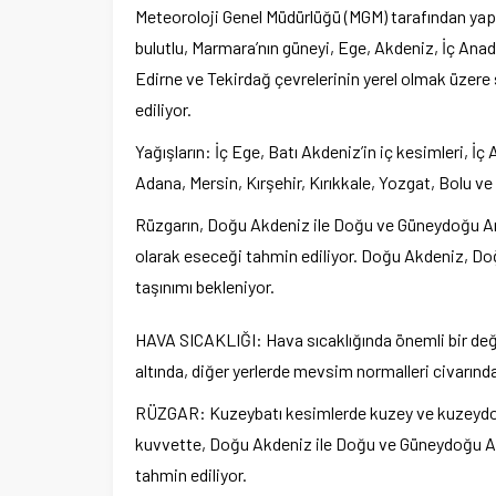
Meteoroloji Genel Müdürlüğü (MGM) tarafından yapı
bulutlu, Marmara’nın güneyi, Ege, Akdeniz, İç Ana
Edirne ve Tekirdağ çevrelerinin yerel olmak üzer
ediliyor.
Yağışların: İç Ege, Batı Akdeniz’in iç kesimleri, İç
Adana, Mersin, Kırşehir, Kırıkkale, Yozgat, Bolu ve
Rüzgarın, Doğu Akdeniz ile Doğu ve Güneydoğu An
olarak eseceği tahmin ediliyor. Doğu Akdeniz, D
taşınımı bekleniyor.
HAVA SICAKLIĞI: Hava sıcaklığında önemli bir değ
altında, diğer yerlerde mevsim normalleri civarınd
RÜZGAR: Kuzeybatı kesimlerde kuzey ve kuzeydoğu,
kuvvette, Doğu Akdeniz ile Doğu ve Güneydoğu An
tahmin ediliyor.