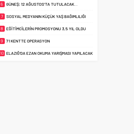
6
GÜNEŞ; 12 AĞUSTOS’TA TUTULACAK…
7
SOSYAL MEDYANIN KÜÇÜK YAŞ BAĞIMLILIĞI
8
EĞİTİMCİLERİN PROMOSYONU 3,5 YIL OLDU
9
71 KENTTE OPERASYON
10
ELAZIĞ’DA EZAN OKUMA YARIŞMASI YAPILACAK