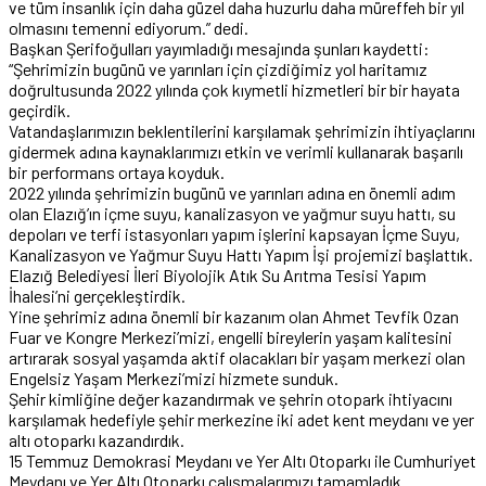
ve tüm insanlık için daha güzel daha huzurlu daha müreffeh bir yıl
olmasını temenni ediyorum.” dedi.
Başkan Şerifoğulları yayımladığı mesajında şunları kaydetti:
“Şehrimizin bugünü ve yarınları için çizdiğimiz yol haritamız
doğrultusunda 2022 yılında çok kıymetli hizmetleri bir bir hayata
geçirdik.
Vatandaşlarımızın beklentilerini karşılamak şehrimizin ihtiyaçlarını
gidermek adına kaynaklarımızı etkin ve verimli kullanarak başarılı
bir performans ortaya koyduk.
2022 yılında şehrimizin bugünü ve yarınları adına en önemli adım
olan Elazığ’ın içme suyu, kanalizasyon ve yağmur suyu hattı, su
depoları ve terfi istasyonları yapım işlerini kapsayan İçme Suyu,
Kanalizasyon ve Yağmur Suyu Hattı Yapım İşi projemizi başlattık.
Elazığ Belediyesi İleri Biyolojik Atık Su Arıtma Tesisi Yapım
İhalesi’ni gerçekleştirdik.
Yine şehrimiz adına önemli bir kazanım olan Ahmet Tevfik Ozan
Fuar ve Kongre Merkezi’mizi, engelli bireylerin yaşam kalitesini
artırarak sosyal yaşamda aktif olacakları bir yaşam merkezi olan
Engelsiz Yaşam Merkezi’mizi hizmete sunduk.
Şehir kimliğine değer kazandırmak ve şehrin otopark ihtiyacını
karşılamak hedefiyle şehir merkezine iki adet kent meydanı ve yer
altı otoparkı kazandırdık.
15 Temmuz Demokrasi Meydanı ve Yer Altı Otoparkı ile Cumhuriyet
Meydanı ve Yer Altı Otoparkı çalışmalarımızı tamamladık.