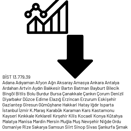
BİST
13.779,39
Adana
Adıyaman
Afyon
Ağrı
Aksaray
Amasya
Ankara
Antalya
Ardahan
Artvin
Aydın
Balıkesir
Bartın
Batman
Bayburt
Bilecik
Bingöl
Bitlis
Bolu
Burdur
Bursa
Çanakkale
Çankırı
Çorum
Denizli
Diyarbakır
Düzce
Edirne
Elazığ
Erzincan
Erzurum
Eskişehir
Gaziantep
Giresun
Gümüşhane
Hakkari
Hatay
Iğdır
Isparta
İstanbul
İzmir
K.Maraş
Karabük
Karaman
Kars
Kastamonu
Kayseri
Kırıkkale
Kırklareli
Kırşehir
Kilis
Kocaeli
Konya
Kütahya
Malatya
Manisa
Mardin
Mersin
Muğla
Muş
Nevşehir
Niğde
Ordu
Osmaniye
Rize
Sakarya
Samsun
Siirt
Sinop
Sivas
Şanlıurfa
Şırnak