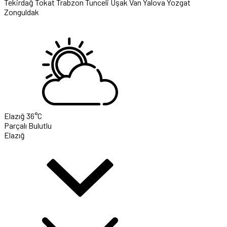
Tekirdağ
Tokat
Trabzon
Tunceli
Uşak
Van
Yalova
Yozgat
Zonguldak
Elazığ
36°C
Parçalı Bulutlu
Elazığ