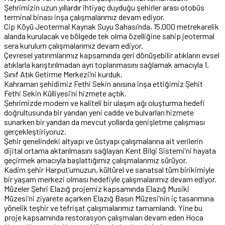
Şehrimizin uzun yıllardır ihtiyaç duyduğu şehirler arası otobüs
terminal binası inşa çalışmalarımız devam ediyor.
Cip Köyü Jeotermal Kaynak Suyu Sahası’nda, 15.000 metrekarelik
alanda kurulacak ve bölgede tek olma özelliğine sahip jeotermal
sera kurulum çalışmalarımız devam ediyor.
Çevresel yatırımlarımız kapsamında geri dönüşebilir atıkların evsel
atıklarla karıştırılmadan ayrı toplanmasını sağlamak amacıyla 1.
Sınıf Atık Getirme Merkezi’ni kurduk.
Kahraman şehidimiz Fethi Sekin anısına inşa ettiğimiz Şehit
Fethi Sekin Külliyesi’ni hizmete açtık.
Şehrimizde modern ve kaliteli bir ulaşım ağı oluşturma hedefi
doğrultusunda bir yandan yeni cadde ve bulvarları hizmete
sunarken bir yandan da mevcut yollarda genişletme çalışması
gerçekleştiriyoruz.
Şehir genelindeki altyapı ve üstyapı çalışmalarına ait verilerin
dijital ortama aktarılmasını sağlayan Kent Bilgi Sistemi’ni hayata
geçirmek amacıyla başlattığımız çalışmalarımız sürüyor.
Kadim şehir Harput’umuzun, kültürel ve sanatsal tüm birikimiyle
bir yaşam merkezi olması hedefiyle çalışmalarımız devam ediyor.
Müzeler Şehri Elazığ projemiz kapsamında Elazığ Musiki
Müzesi’ni ziyarete açarken Elazığ Basın Müzesi’nin iç tasarımına
yönelik teşhir ve tefrişat çalışmalarımız tamamlandı. Yine bu
proje kapsamında restorasyon çalışmaları devam eden Hoca