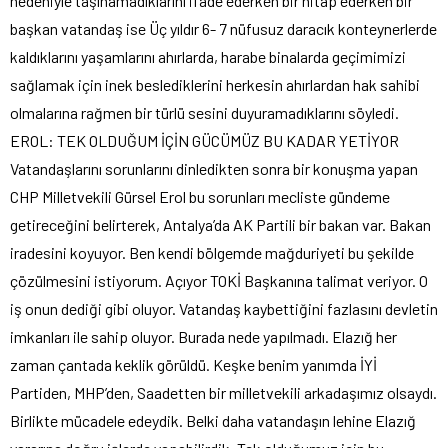
nedeniyle taşınamadıklarını ifade ederken bir hitap ederken bir
başkan vatandaş ise Üç yıldır 6- 7 nüfusuz daracık konteynerlerde
kaldıklarını yaşamlarını ahırlarda, harabe binalarda geçimimizi
sağlamak için inek beslediklerini herkesin ahırlardan hak sahibi
olmalarına rağmen bir türlü sesini duyuramadıklarını söyledi.
EROL: TEK OLDUĞUM İÇİN GÜCÜMÜZ BU KADAR YETİYOR
Vatandaşlarını sorunlarını dinledikten sonra bir konuşma yapan
CHP Milletvekili Gürsel Erol bu sorunları mecliste gündeme
getireceğini belirterek, Antalya’da AK Partili bir bakan var. Bakan
iradesini koyuyor. Ben kendi bölgemde mağduriyeti bu şekilde
çözülmesini istiyorum. Açıyor TOKİ Başkanına talimat veriyor. O
iş onun dediği gibi oluyor. Vatandaş kaybettiğini fazlasını devletin
imkanları ile sahip oluyor. Burada nede yapılmadı. Elazığ her
zaman çantada keklik görüldü. Keşke benim yanımda İYİ
Partiden, MHP’den, Saadetten bir milletvekili arkadaşımız olsaydı.
Birlikte mücadele edeydik. Belki daha vatandaşın lehine Elazığ