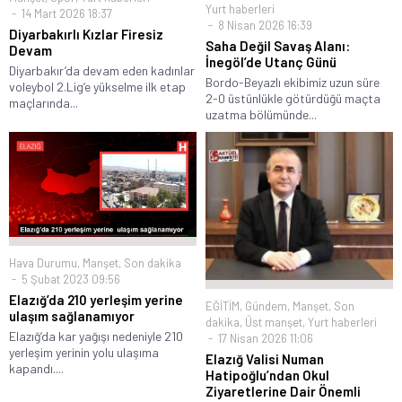
Yurt haberleri
14 Mart 2026 18:37
8 Nisan 2026 16:39
Diyarbakırlı Kızlar Firesiz
Saha Değil Savaş Alanı:
Devam
İnegöl’de Utanç Günü
Diyarbakır’da devam eden kadınlar
Bordo-Beyazlı ekibimiz uzun süre
voleybol 2.Lig’e yükselme ilk etap
2-0 üstünlükle götürdüğü maçta
maçlarında...
uzatma bölümünde...
Hava Durumu
,
Manşet
,
Son dakika
5 Şubat 2023 09:56
Elazığ’da 210 yerleşim yerine
EĞİTİM
,
Gündem
,
Manşet
,
Son
ulaşım sağlanamıyor
dakika
,
Üst manşet
,
Yurt haberleri
Elazığ’da kar yağışı nedeniyle 210
17 Nisan 2026 11:06
yerleşim yerinin yolu ulaşıma
Elazığ Valisi Numan
kapandı....
Hatipoğlu’ndan Okul
Ziyaretlerine Dair Önemli