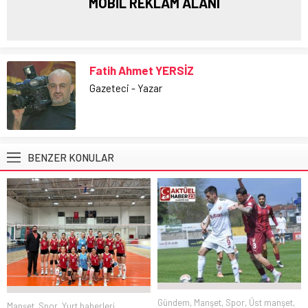
MOBİL REKLAM ALANI
Fatih Ahmet YERSİZ
Gazeteci - Yazar
BENZER KONULAR
Gündem
,
Manşet
,
Spor
,
Üst manşet
,
Manşet
,
Spor
,
Yurt haberleri