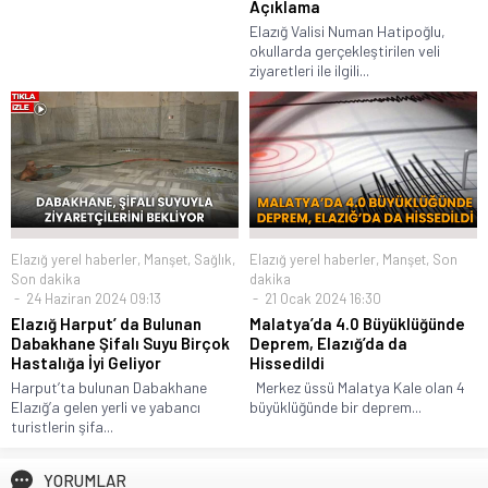
Açıklama
Elazığ Valisi Numan Hatipoğlu,
okullarda gerçekleştirilen veli
ziyaretleri ile ilgili...
Elazığ yerel haberler
,
Manşet
,
Sağlık
,
Elazığ yerel haberler
,
Manşet
,
Son
Son dakika
dakika
24 Haziran 2024 09:13
21 Ocak 2024 16:30
Elazığ Harput’ da Bulunan
Malatya’da 4.0 Büyüklüğünde
Dabakhane Şifalı Suyu Birçok
Deprem, Elazığ’da da
Hastalığa İyi Geliyor
Hissedildi
Harput’ta bulunan Dabakhane
Merkez üssü Malatya Kale olan 4
Elazığ’a gelen yerli ve yabancı
büyüklüğünde bir deprem...
turistlerin şifa...
YORUMLAR