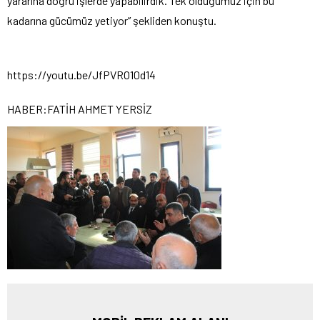
yararına doğru işlerde yapabilirdik. Tek olduğumuz için bu
kadarına gücümüz yetiyor” şekliden konuştu.
https://youtu.be/JfPVRO10d14
HABER:FATİH AHMET YERSİZ