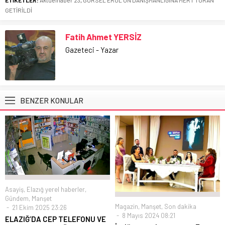
GETİRİLDİ
Fatih Ahmet YERSİZ
Gazeteci - Yazar
BENZER KONULAR
Asayiş
,
Elazığ yerel haberler
,
Gündem
,
Manşet
Magazin
,
Manşet
,
Son dakika
21 Ekim 2025 23:26
8 Mayıs 2024 08:21
ELAZIĞ’DA CEP TELEFONU VE