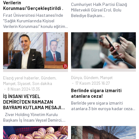
Verilerin
Cumhuriyet Halk Partisi Elazığ
Korunması”Gerçekleştirildi .
Milletvekili Gürsel Erol, Bolu
Fırat Üniversitesi Hastanesi’nde
Belediye Başkanı...
“Sağlık Kurumlarında Kişisel
Verilerin Korunması” konulu eğitim...
Dünya
,
Gündem
,
Manşet
Elazığ yerel haberler
,
Gündem
,
17 Kasım 2025 16:27
Manşet
,
Siyaset
,
Son dakika
8 Nisan 2024 13:35
Berlinde sigara izmariti
atanlara ceza!
İŞ İNSANI VEYSEL
DEMİRCİ’DEN RAMAZAN
Berlin’de yere sigara izmariti
BAYRAMI KUTLAMA MESAJI…
atanlara 3 bin euroya kadar ceza...
Ziver Holding Yönetim Kurulu
Başkanı İş İnsanı Veysel Demirci,...