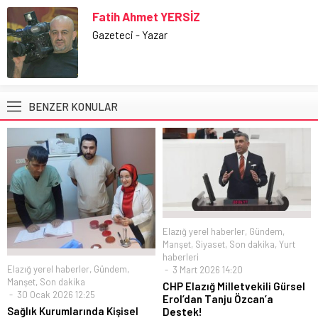
Fatih Ahmet YERSİZ
Gazeteci - Yazar
BENZER KONULAR
Elazığ yerel haberler
,
Gündem
,
Manşet
,
Siyaset
,
Son dakika
,
Yurt
haberleri
Elazığ yerel haberler
,
Gündem
,
3 Mart 2026 14:20
Manşet
,
Son dakika
CHP Elazığ Milletvekili Gürsel
30 Ocak 2026 12:25
Erol’dan Tanju Özcan’a
Sağlık Kurumlarında Kişisel
Destek!