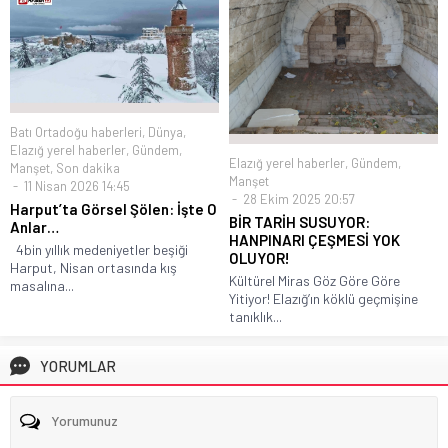
Batı Ortadoğu haberleri
,
Dünya
,
Elazığ yerel haberler
,
Gündem
,
Elazığ yerel haberler
,
Gündem
,
Manşet
,
Son dakika
Manşet
11 Nisan 2026 14:45
28 Ekim 2025 20:57
Harput’ta Görsel Şölen: İşte O
BİR TARİH SUSUYOR:
Anlar…
HANPINARI ÇEŞMESİ YOK
4bin yıllık medeniyetler beşiği
OLUYOR!
Harput, Nisan ortasında kış
Kültürel Miras Göz Göre Göre
masalına...
Yitiyor! Elazığ’ın köklü geçmişine
tanıklık...
YORUMLAR