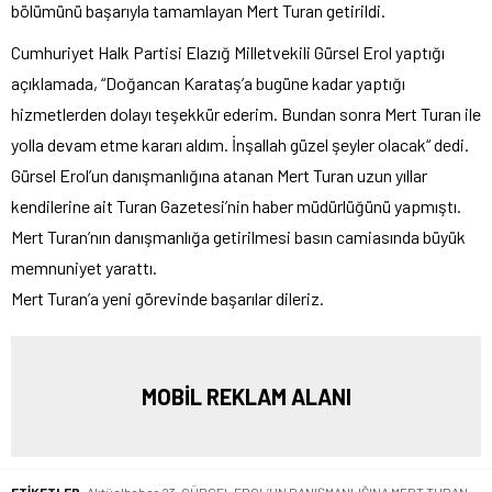
bölümünü başarıyla tamamlayan Mert Turan getirildi.
Cumhuriyet Halk Partisi Elazığ Milletvekili Gürsel Erol yaptığı
açıklamada, “Doğancan Karataş’a bugüne kadar yaptığı
hizmetlerden dolayı teşekkür ederim. Bundan sonra Mert Turan ile
yolla devam etme kararı aldım. İnşallah güzel şeyler olacak“ dedi.
Gürsel Erol’un danışmanlığına atanan Mert Turan uzun yıllar
kendilerine ait Turan Gazetesi’nin haber müdürlüğünü yapmıştı.
Mert Turan’nın danışmanlığa getirilmesi basın camiasında büyük
memnuniyet yarattı.
Mert Turan’a yeni görevinde başarılar dileriz.
MOBİL REKLAM ALANI
ETİKETLER:
Aktüelhaber 23
,
GÜRSEL EROL’UN DANIŞMANLIĞINA MERT TURAN