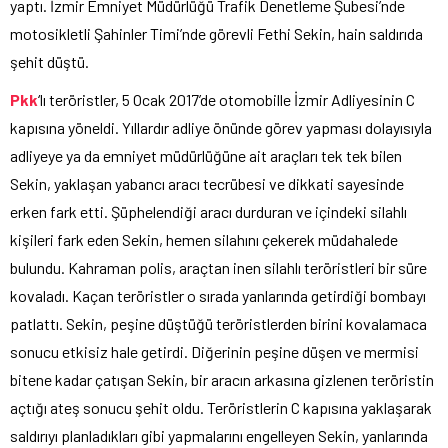
yaptı. İzmir Emniyet Müdürlüğü Trafik Denetleme Şubesi’nde
motosikletli Şahinler Timi’nde görevli Fethi Sekin, hain saldırıda
şehit düştü.
Pkk
‘lı teröristler, 5 Ocak 2017’de otomobille İzmir Adliyesinin C
kapısına yöneldi. Yıllardır adliye önünde görev yapması dolayısıyla
adliyeye ya da emniyet müdürlüğüne ait araçları tek tek bilen
Sekin, yaklaşan yabancı aracı tecrübesi ve dikkati sayesinde
erken fark etti. Şüphelendiği aracı durduran ve içindeki silahlı
kişileri fark eden Sekin, hemen silahını çekerek müdahalede
bulundu. Kahraman polis, araçtan inen silahlı teröristleri bir süre
kovaladı. Kaçan teröristler o sırada yanlarında getirdiği bombayı
patlattı. Sekin, peşine düştüğü teröristlerden birini kovalamaca
sonucu etkisiz hale getirdi. Diğerinin peşine düşen ve mermisi
bitene kadar çatışan Sekin, bir aracın arkasına gizlenen teröristin
açtığı ateş sonucu şehit oldu. Teröristlerin C kapısına yaklaşarak
saldırıyı planladıkları gibi yapmalarını engelleyen Sekin, yanlarında