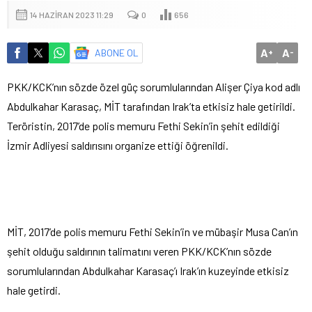
14 HAZIRAN 2023 11:29
0
656
A
A
ABONE OL
+
-
PKK/KCK’nın sözde özel güç sorumlularından Alişer Çiya kod adlı
Abdulkahar Karasaç, MİT tarafından Irak’ta etkisiz hale getirildi.
Teröristin, 2017’de polis memuru Fethi Sekin’in şehit edildiği
İzmir Adliyesi saldırısını organize ettiği öğrenildi.
MİT, 2017’de polis memuru Fethi Sekin’in ve mübaşir Musa Can’ın
şehit olduğu saldırının talimatını veren PKK/KCK’nın sözde
sorumlularından Abdulkahar Karasaç’ı Irak’ın kuzeyinde etkisiz
hale getirdi.