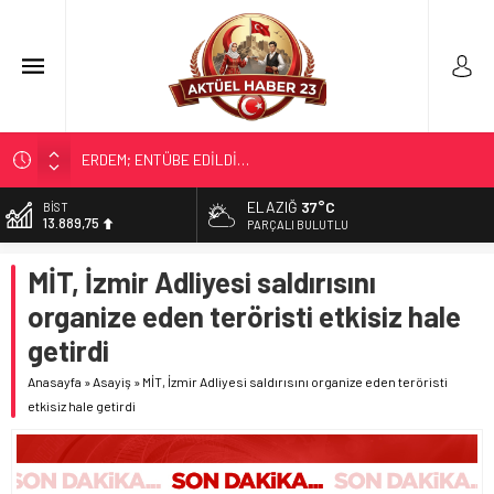
ERDEM; ENTÜBE EDİLDİ…
ELAZIĞ’DA TEFECİLİK OPERASYONU
ELAZIĞ
37°C
BİST
13.889,75
YRP’DEN, KARAYOLCULARA TEŞEKKÜR
PARÇALI BULUTLU
TÜRK OĞUZ BOYLARI
DOLAR
MİT, İzmir Adliyesi saldırısını
47,7046
298 MİLYON DOLARLIK İHRACAT
organize eden teröristi etkisiz hale
EURO
55,0051
getirdi
ALTIN
Anasayfa
»
Asayiş
»
MİT, İzmir Adliyesi saldırısını organize eden teröristi
6.584,66
etkisiz hale getirdi