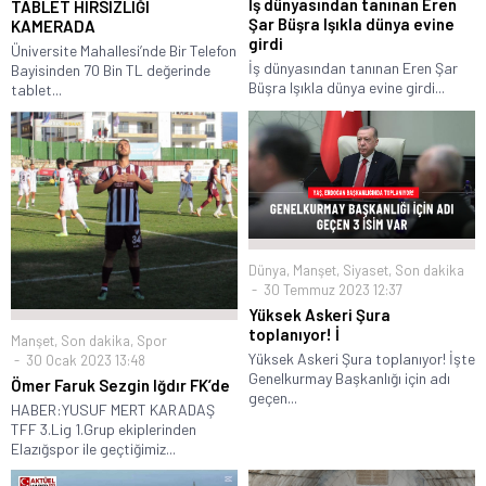
İş dünyasından tanınan Eren
TABLET HIRSIZLIĞI
Şar Büşra Işıkla dünya evine
KAMERADA
girdi
Üniversite Mahallesi’nde Bir Telefon
İş dünyasından tanınan Eren Şar
Bayisinden 70 Bin TL değerinde
Büşra Işıkla dünya evine girdi...
tablet...
Dünya
,
Manşet
,
Siyaset
,
Son dakika
30 Temmuz 2023 12:37
Yüksek Askeri Şura
toplanıyor! İ
Manşet
,
Son dakika
,
Spor
Yüksek Askeri Şura toplanıyor! İşte
30 Ocak 2023 13:48
Genelkurmay Başkanlığı için adı
Ömer Faruk Sezgin Iğdır FK’de
geçen...
HABER:YUSUF MERT KARADAŞ
TFF 3.Lig 1.Grup ekiplerinden
Elazığspor ile geçtiğimiz...