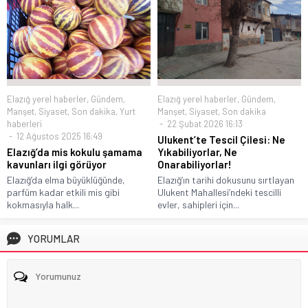
Elazığ yerel haberler
,
Gündem
,
Elazığ yerel haberler
,
Gündem
,
Manşet
,
Siyaset
,
Son dakika
,
Yurt
Manşet
,
Siyaset
,
Son dakika
haberleri
22 Şubat 2026 16:13
12 Ağustos 2025 16:49
Ulukent’te Tescil Çilesi: Ne
Elazığ’da mis kokulu şamama
Yıkabiliyorlar, Ne
kavunları ilgi görüyor
Onarabiliyorlar!
Elazığ’da elma büyüklüğünde,
Elazığ’ın tarihi dokusunu sırtlayan
parfüm kadar etkili mis gibi
Ulukent Mahallesi’ndeki tescilli
kokmasıyla halk...
evler, sahipleri için...
YORUMLAR