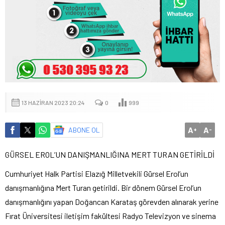
13 HAZIRAN 2023 20:24
0
999
A
A
ABONE OL
+
-
GÜRSEL EROL’UN DANIŞMANLIĞINA MERT TURAN GETİRİLDİ
Cumhuriyet Halk Partisi Elazığ Milletvekili Gürsel Erol’un
danışmanlığına Mert Turan getirildi. Bir dönem Gürsel Erol’un
danışmanlığını yapan Doğancan Karataş görevden alınarak yerine
Fırat Üniversitesi iletişim fakültesi Radyo Televizyon ve sinema