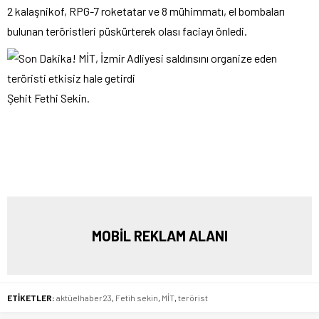
2 kalaşnikof, RPG-7 roketatar ve 8 mühimmatı, el bombaları
bulunan teröristleri püskürterek olası faciayı önledi.
Şehit Fethi Sekin.
MOBİL REKLAM ALANI
ETİKETLER:
aktüelhaber23
,
Fetih sekin
,
MİT
,
terörist