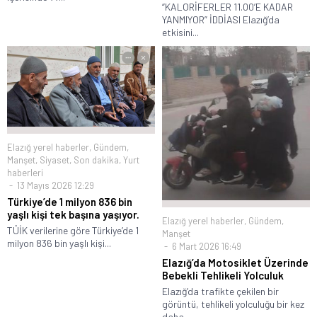
“KALORİFERLER 11.00’E KADAR
YANMIYOR” İDDİASI Elazığ’da
etkisini...
Elazığ yerel haberler
,
Gündem
,
Manşet
,
Siyaset
,
Son dakika
,
Yurt
haberleri
13 Mayıs 2026 12:29
Türkiye’de 1 milyon 836 bin
yaşlı kişi tek başına yaşıyor.
Elazığ yerel haberler
,
Gündem
,
TÜİK verilerine göre Türkiye’de 1
Manşet
milyon 836 bin yaşlı kişi...
6 Mart 2026 16:49
Elazığ’da Motosiklet Üzerinde
Bebekli Tehlikeli Yolculuk
Elazığ’da trafikte çekilen bir
görüntü, tehlikeli yolculuğu bir kez
daha...