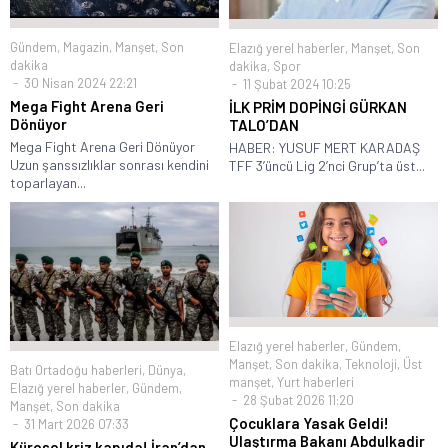
Gündem
,
Magazin
,
Manşet
,
Son
Elazığ yerel haberler
,
Manşet
,
Son
dakika
dakika
,
Spor
30 Nisan 2024 22:21
11 Şubat 2024 10:25
Mega Fight Arena Geri
İLK PRİM DOPİNGİ GÜRKAN
Dönüyor
TALO’DAN
Mega Fight Arena Geri Dönüyor
HABER: YUSUF MERT KARADAŞ
Uzun şanssızlıklar sonrası kendini
TFF 3’üncü Lig 2’nci Grup’ta üst...
toparlayan...
Elazığ yerel haberler
,
Gündem
,
Manşet
,
Son dakika
,
Teknoloji
,
Üst
Batı Ortadoğu haberleri
,
Dünya
,
manşet
,
Yurt haberleri
Elazığ yerel haberler
,
Gündem
,
28 Şubat 2026 11:20
Manşet
,
Son dakika
Çocuklara Yasak Geldi!
31 Mart 2026 07:33
Ulaştırma Bakanı Abdulkadir
Küresel kriz kapıda! İran’dan