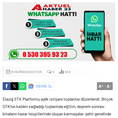
8 HAZIRAN 2023 11:26
0
649
A
A
ABONE OL
+
-
Elazığ STK Platformu aylık istişare toplantısı düzenlendi. Birçok
STK’nın katılım sağladığı toplantıda eğitim, deprem sonrası
binaların hasar tespitlerinde oluşan karmaşalar, şehir genelinde