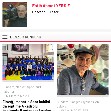
Fatih Ahmet YERSİZ
Gazeteci - Yazar
BENZER KONULAR
Gündem
,
Manşet
,
Spor
,
Yurt
haberleri
17 Ekim 2023 20:11
Elazığ jimnastik Spor kulübü
Gündem
,
Manşet
,
Siyaset
,
Son
da eğitime 4 kadrolu
dakika
toplamda 5 antrenör katılım
20 Aralık 2023 15:33