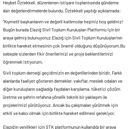
Heybet Öztekkeli, düzenlenen istişare toplantısında gündeme
dair değerlendirmelerde bulundu. Öztekkeli yaptığı açıklamada:
“Kıymetli başkanlarım ve değerli katlımcılar hepiniz hoş geldiniz!
Bugün burada Elazığ Sivil Toplum Kuruluşları Platformu için bir
araya gelmiş bulunuyoruz.Elazığ için Sivil Toplum Kuruluşları’nın
birlikte hareket etmesinin çok önemli olduğunu düşünüyorum.Bu
sebeple sizlerden fikir önerilerinizi ve proje beklentilerinizi
öğrenmek istiyorum.
Sivil toplum derneği geçidimizin en değerlilerinden biridir. Farklı
alanlarda faaliyet gösteren dernekler, vakıflar, meslek odaları ve
diğer kuruluşların sağladığı faydaları karşılama, tüketici çözüm
üretme ve şehrin refahına yönelik teknik bir yaklaşım ile
projelerimizi yürütüyoruz. Ancak bu çalışmaları yürütmek için
etkili ve kalıcı olmak için birlikte hareket edilmesi gerekiyor.
Elazığ’ın yenilikleri için STK platformunun kullandığı bir araya