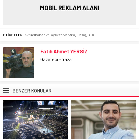
MOBİL REKLAM ALANI
ETİKETLER:
Aktüelhaber 23
,
aylık toplantısı
,
Elazığ
,
STK
Fatih Ahmet YERSİZ
Gazeteci - Yazar
BENZER KONULAR