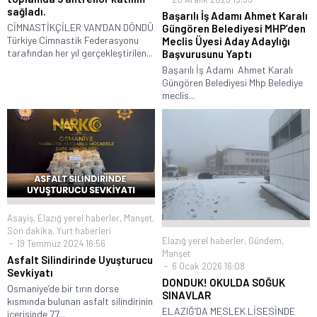
sağladı.
Başarılı İş Adamı Ahmet Karalı
CİMNASTİKÇİLER VAN’DAN DÖNDÜ
Güngören Belediyesi MHP’den
Türkiye Cimnastik Federasyonu
Meclis Üyesi Aday Adaylığı
tarafından her yıl gerçekleştirilen...
Başvurusunu Yaptı
Başarılı İş Adamı Ahmet Karalı
Güngören Belediyesi Mhp Belediye
meclis...
Asayiş
,
Elazığ yerel haberler
,
Manşet
,
Son dakika
,
Yurt haberleri
Elazığ yerel haberler
,
Gündem
,
19 Temmuz 2024 16:56
Manşet
Asfalt Silindirinde Uyuşturucu
6 Ocak 2026 16:08
Sevkiyatı
DONDUK! OKULDA SOĞUK
Osmaniye’de bir tırın dorse
SINAVLAR
kısmında bulunan asfalt silindirinin
ELAZIĞ’DA MESLEK LİSESİNDE
içerisinde 77...