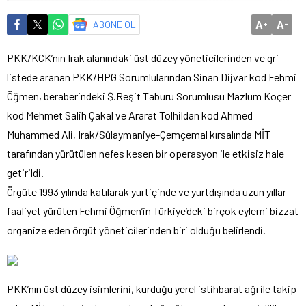
A
A
ABONE OL
+
-
PKK/KCK’nın Irak alanındaki üst düzey yöneticilerinden ve gri
listede aranan PKK/HPG Sorumlularından Sinan Dijvar kod Fehmi
Öğmen, beraberindeki Ş.Reşit Taburu Sorumlusu Mazlum Koçer
kod Mehmet Salih Çakal ve Ararat Tolhildan kod Ahmed
Muhammed Ali, Irak/Sülaymaniye-Çemçemal kırsalında MİT
tarafından yürütülen nefes kesen bir operasyon ile etkisiz hale
getirildi.
Örgüte 1993 yılında katılarak yurtiçinde ve yurtdışında uzun yıllar
faaliyet yürüten Fehmi Öğmen’in Türkiye’deki birçok eylemi bizzat
organize eden örgüt yöneticilerinden biri olduğu belirlendi.
PKK’nın üst düzey isimlerini, kurduğu yerel istihbarat ağı ile takip