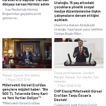
Uraloğlu, 15 yaş altındaki
dünyayı sarsan Hürmüz adımı
çocuklara yönelik sosyal
İran Meclisi’nde Hürmüz
medya düzenlemesine ilişkin
Boğazı’ndan geçişlere ücret
çalışmaların devam ettiğini
getiren ve...
açıkladı.
Ulaştırma Bakanı Abdulkadir
Uraloğlu, hazırlanan yasa teklifinin
Türkiye Büyük Millet...
Elazığ yerel haberler
,
Gündem
,
Manşet
,
Siyaset
,
Son dakika
Manşet
,
Siyaset
,
Son dakika
,
Yurt
2 Mayıs 2023 12:45
haberleri
Milletvekili Gürsel Erol’dan
3 Mart 2026 14:20
gençlere müjdeli haber: “Bin
CHP Elazığ Milletvekili Gürsel
500 TL Tutarında Genç Kart
Erol’dan Tanju Özcan’a
ve Yeni Yurtlar Geliyor”*
Destek!
*Milletvekili Gürsel Erol’dan
Cumhuriyet Halk Partisi Elazığ