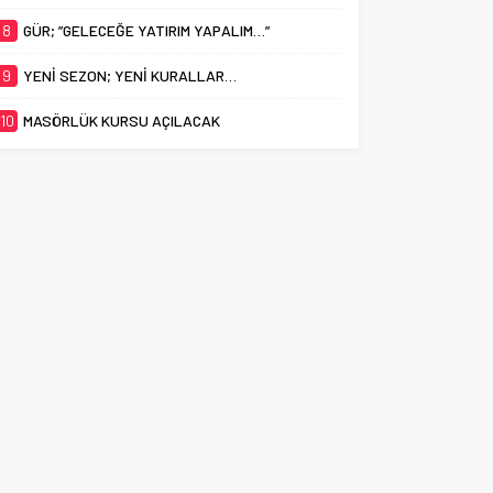
8
GÜR; ”GELECEĞE YATIRIM YAPALIM…”
9
YENİ SEZON; YENİ KURALLAR…
10
MASÖRLÜK KURSU AÇILACAK