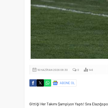
16 HAZIRAN 2026 08:30
0
146
ABONE OL
Gittiği Her Takımı Şampiyon Yaptı! Sıra Elazığspo