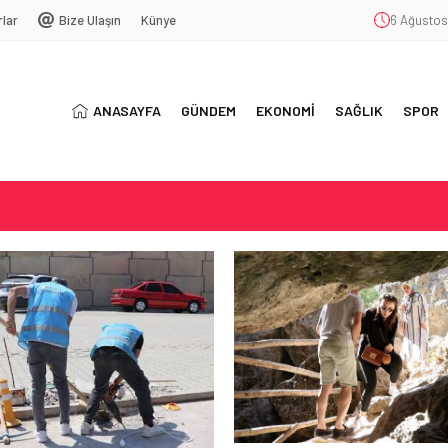
rlar
Bize Ulaşın
Künye
6 Ağustos
ANASAYFA
GÜNDEM
EKONOMİ
SAĞLIK
SPOR
MASI YAPILACAK
TEK ELİ
 MAĞARASI