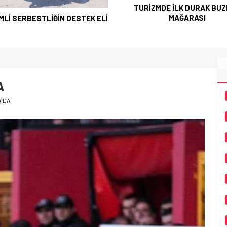
TURİZMDE İLK DURAK BU
MAĞARASI
MLİ SERBESTLİĞİN DESTEK ELİ
A
R’DA