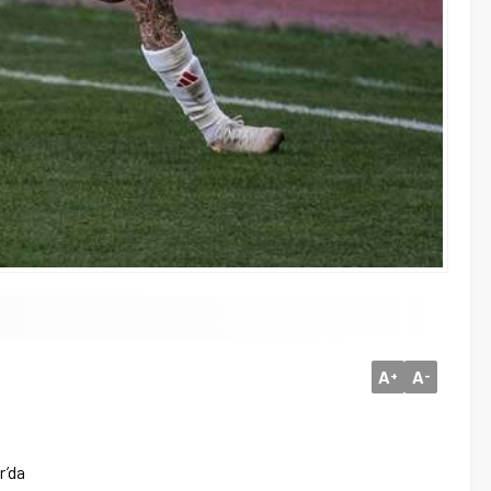
A
A
+
-
r’da