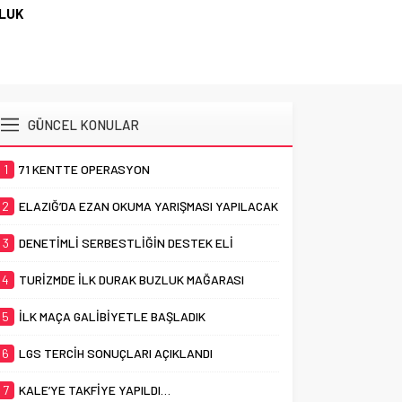
ZLUK
GÜNCEL KONULAR
1
71 KENTTE OPERASYON
2
ELAZIĞ’DA EZAN OKUMA YARIŞMASI YAPILACAK
3
DENETİMLİ SERBESTLİĞİN DESTEK ELİ
4
TURİZMDE İLK DURAK BUZLUK MAĞARASI
5
İLK MAÇA GALİBİYETLE BAŞLADIK
6
LGS TERCİH SONUÇLARI AÇIKLANDI
7
KALE’YE TAKFİYE YAPILDI…