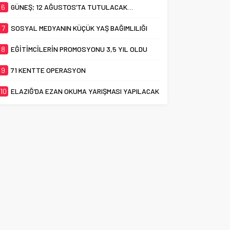
6
GÜNEŞ; 12 AĞUSTOS’TA TUTULACAK…
7
SOSYAL MEDYANIN KÜÇÜK YAŞ BAĞIMLILIĞI
8
EĞİTİMCİLERİN PROMOSYONU 3,5 YIL OLDU
9
71 KENTTE OPERASYON
10
ELAZIĞ’DA EZAN OKUMA YARIŞMASI YAPILACAK