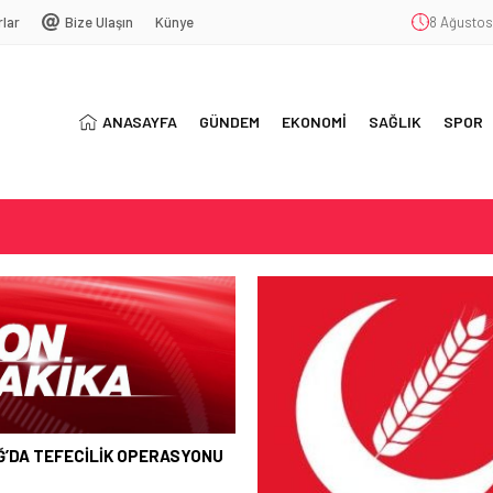
rlar
Bize Ulaşın
Künye
8 Ağustos
ANASAYFA
GÜNDEM
EKONOMİ
SAĞLIK
SPOR
SYONU
ŞEKKÜR
T
BUGÜN ÇOĞU YERDE ELEK
OLMAYACAK