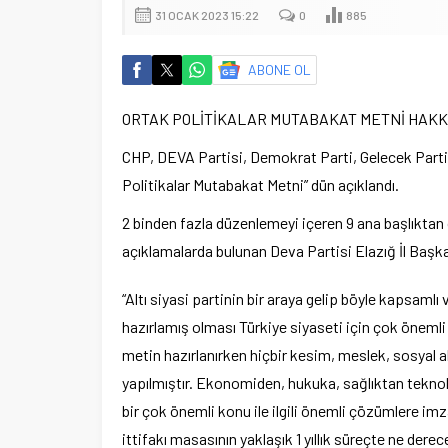
31 OCAK 2023 15:22
0
885
ABONE OL
ORTAK POLİTİKALAR MUTABAKAT METNİ HAKK
CHP, DEVA Partisi, Demokrat Parti, Gelecek Partisi
Politikalar Mutabakat Metni” dün açıklandı.
2 binden fazla düzenlemeyi içeren 9 ana başlıktan
açıklamalarda bulunan Deva Partisi Elazığ İl B
“Altı siyasi partinin bir araya gelip böyle kapsam
hazırlamış olması Türkiye siyaseti için çok önemli 
metin hazırlanırken hiçbir kesim, meslek, sosyal ala
yapılmıştır. Ekonomiden, hukuka, sağlıktan teknol
bir çok önemli konu ile ilgili önemli çözümlere imz
ittifakı masasının yaklaşık 1 yıllık süreçte ne der