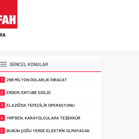
BİR OPERASYON VAR BU GECE
GÜNCEL KONULAR
1
298 MİLYON DOLARLIK İHRACAT
2
ERDEM; ENTÜBE EDİLDİ…
3
ELAZIĞ’DA TEFECİLİK OPERASYONU
4
YRP’DEN, KARAYOLCULARA TEŞEKKÜR
5
BUGÜN ÇOĞU YERDE ELEKTRİK OLMAYACAK