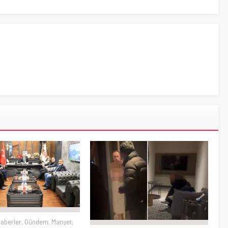
haberler
,
Gündem
,
Manşet
,