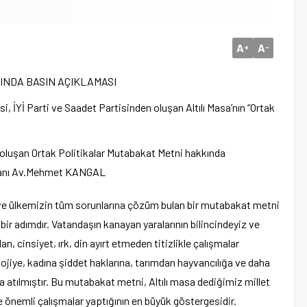
A
A
+
-
INDA BASIN AÇIKLAMASI
, İYİ Parti ve Saadet Partisinden oluşan Altılı Masa’nın “Ortak
 oluşan Ortak Politikalar Mutabakat Metni hakkında
aşkanı Av.Mehmet KANGAL
lı ve ülkemizin tüm sorunlarına çözüm bulan bir mutabakat metni
bir adımdır. Vatandaşın kanayan yaralarının bilincindeyiz ve
n, cinsiyet, ırk, din ayırt etmeden titizlikle çalışmalar
ojiye, kadına şiddet haklarına, tarımdan hayvancılığa ve daha
a atılmıştır. Bu mutabakat metni, Altılı masa dediğimiz millet
ece önemli çalışmalar yaptığının en büyük göstergesidir.