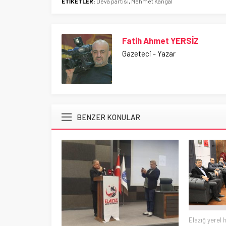
ETİKETLER:
Deva partisi
,
Mehmet Kangal
Fatih Ahmet YERSİZ
Gazeteci - Yazar
BENZER KONULAR
Elazığ yerel 