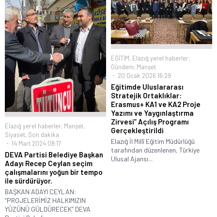
EĞİTİM
,
Elazığ yerel haberler
,
Gündem
,
Manşet
20 Ocak 2026 16:29
Eğitimde Uluslararası
Stratejik Ortaklıklar:
Erasmus+ KA1 ve KA2 Proje
Yazımı ve Yaygınlaştırma
Zirvesi” Açılış Programı
Elazığ yerel haberler
,
Manşet
,
Gerçekleştirildi
Siyaset
,
Son dakika
Elazığ İl Millî Eğitim Müdürlüğü
14 Mart 2024 08:17
tarafından düzenlenen, Türkiye
DEVA Partisi Belediye Başkan
Ulusal Ajansı...
Adayı Recep Ceylan seçim
çalışmalarını yoğun bir tempo
ile sürdürüyor.
BAŞKAN ADAYI CEYLAN:
”PROJELERİMİZ HALKIMIZIN
YÜZÜNÜ GÜLDÜRECEK” DEVA