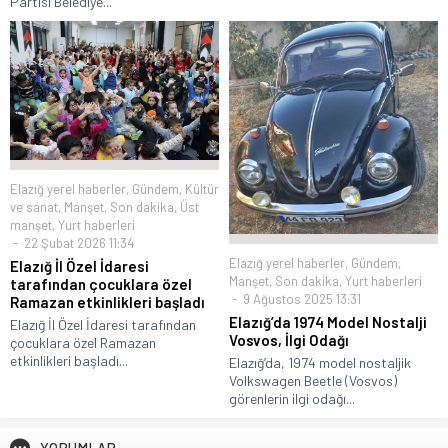
Partisi Belediye...
Elazığ yerel haberler
,
Gündem
,
Kültür
ve sanat
,
Manşet
,
Son dakika
,
Üst
manşet
,
Yurt haberleri
22 Şubat 2026 11:34
Elazığ yerel haberler
,
Gündem
,
Elazığ İl Özel İdaresi
Manşet
,
Son dakika
,
Yurt haberleri
tarafından çocuklara özel
9 Ağustos 2025 13:31
Ramazan etkinlikleri başladı
Elazığ’da 1974 Model Nostalji
Elazığ İl Özel İdaresi tarafından
Vosvos, İlgi Odağı
çocuklara özel Ramazan
etkinlikleri başladı...
Elazığ’da, 1974 model nostaljik
Volkswagen Beetle (Vosvos)
görenlerin ilgi odağı...