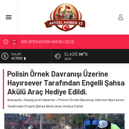
BİR OPERASYON VAR BU GECE
GÜNEŞ; 12 AĞUSTOS’TA TUTULACAK…
ELAZIĞ
36°C
DOLAR
47,7010
SOSYAL MEDYANIN KÜÇÜK YAŞ BAĞIMLILIĞI
AÇIK
YRP’DEN, KARAYOLCULARA TEŞEKKÜR
EURO
Polisin Örnek Davranışı Üzerine
55,0063
BUGÜN ÇOĞU YERDE ELEKTRİK OLMAYACAK
Hayırsever Tarafından Engelli Şahsa
ALTIN
6.543,59
Akülü Araç Hediye Edildi.
BİST
Anasayfa
»
Elazığ yerel haberler
»
Polisin Örnek Davranışı Üzerine Hayırsever
13.798,82
Tarafından Engelli Şahsa Akülü Araç Hediye Edildi.