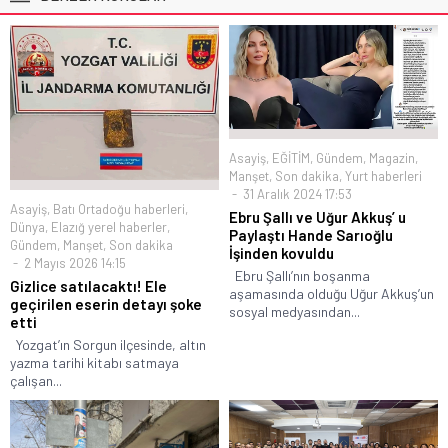
Asayiş
,
EĞİTİM
,
Gündem
,
Magazin
,
Manşet
,
Son dakika
,
Yurt haberleri
31 Aralık 2024 17:53
Asayiş
,
Batı Ortadoğu haberleri
,
Ebru Şallı ve Uğur Akkuş’ u
Dünya
,
Elazığ yerel haberler
,
Paylaştı Hande Sarıoğlu
Gündem
,
Manşet
,
Son dakika
İşinden kovuldu
2 Mayıs 2026 14:15
Ebru Şallı’nın boşanma
Gizlice satılacaktı! Ele
aşamasında olduğu Uğur Akkuş’un
geçirilen eserin detayı şoke
sosyal medyasından...
etti
Yozgat’ın Sorgun ilçesinde, altın
yazma tarihi kitabı satmaya
çalışan...