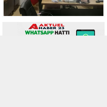
30 KASIM 2023 16:37
0
762
A
A
ABONE OL
+
-