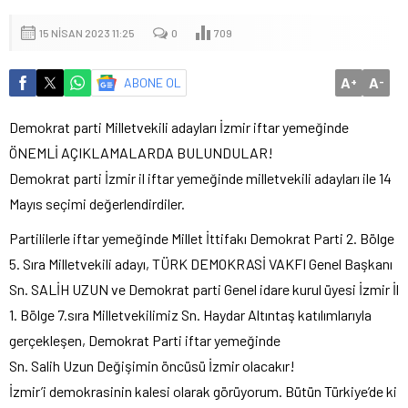
15 NISAN 2023 11:25
0
709
A
A
ABONE OL
+
-
Demokrat parti Milletvekili adayları İzmir iftar yemeğinde
ÖNEMLİ AÇIKLAMALARDA BULUNDULAR!
Demokrat parti İzmir il iftar yemeğinde milletvekili adayları ile 14
Mayıs seçimi değerlendirdiler.
Partililerle iftar yemeğinde Millet İttifakı Demokrat Parti 2. Bölge
5. Sıra Milletvekili adayı, TÜRK DEMOKRASİ VAKFI Genel Başkanı
Sn. SALİH UZUN ve Demokrat parti Genel idare kurul üyesi İzmir İl
1. Bölge 7.sıra Milletvekilimiz Sn. Haydar Altıntaş katılımlarıyla
gerçekleşen, Demokrat Parti iftar yemeğinde
Sn. Salih Uzun Değişimin öncüsü İzmir olacakır!
İzmir’i demokrasinin kalesi olarak görüyorum. Bütün Türkiye’de ki