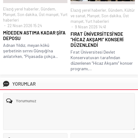
Elazığ yerel haberler
,
Gündem
,
Elazığ yerel haberler
,
Gündem
,
Kültür
Manşet
,
Son dakika
,
Üst manşet
,
Yurt
ve sanat
,
Manşet
,
Son dakika
,
Üst
haberleri
manşet
,
Yurt haberleri
22 Nisan 2026 15:24
9 Nisan 2026 14:41
MİDEDEN ASTIMA KADAR ŞİFA
FIRAT ÜNİVERSİTESİ’NDE
DEPOSU
“HİCAZ AKŞAMI” KONSERİ
DÜZENLENDİ
Adnan Yıldız, meyan kökü
şerbetinin sırrını Günışığı’na
Fırat Üniversitesi Devlet
anlatırken, “Piyasada çokça...
Konservatuvarı tarafından
düzenlenen “Hicaz Akşamı” konser
programı,...
YORUMLAR