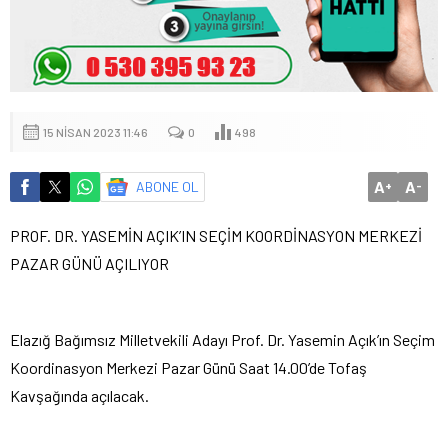
15 NISAN 2023 11:46
0
498
A
A
ABONE OL
+
-
PROF. DR. YASEMİN AÇIK’IN SEÇİM KOORDİNASYON MERKEZİ
PAZAR GÜNÜ AÇILIYOR
Elazığ Bağımsız Milletvekili Adayı Prof. Dr. Yasemin Açık’ın Seçim
Koordinasyon Merkezi Pazar Günü Saat 14.00’de Tofaş
Kavşağında açılacak.