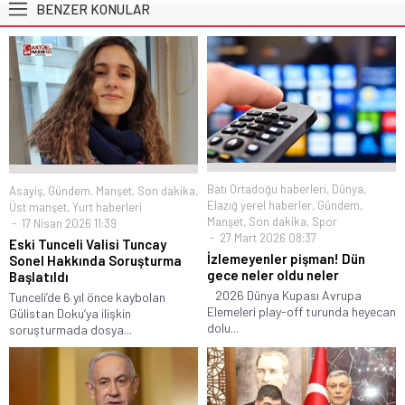
BENZER KONULAR
Batı Ortadoğu haberleri
,
Dünya
,
Asayiş
,
Gündem
,
Manşet
,
Son dakika
,
Elazığ yerel haberler
,
Gündem
,
Üst manşet
,
Yurt haberleri
Manşet
,
Son dakika
,
Spor
17 Nisan 2026 11:39
27 Mart 2026 08:37
Eski Tunceli Valisi Tuncay
İzlemeyenler pişman! Dün
Sonel Hakkında Soruşturma
gece neler oldu neler
Başlatıldı
2026 Dünya Kupası Avrupa
Tunceli’de 6 yıl önce kaybolan
Elemeleri play-off turunda heyecan
Gülistan Doku’ya ilişkin
dolu...
soruşturmada dosya...