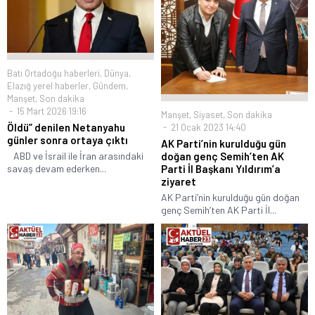
Batı Ortadoğu haberleri
,
Dünya
,
Elazığ yerel haberler
,
Gündem
,
Manşet
,
Son dakika
15 Mart 2026 19:16
Manşet
,
Siyaset
,
Son dakika
Öldü” denilen Netanyahu
21 Ocak 2023 14:40
günler sonra ortaya çıktı
AK Parti’nin kurulduğu gün
doğan genç Semih’ten AK
ABD ve İsrail ile İran arasındaki
Parti İl Başkanı Yıldırım’a
savaş devam ederken...
ziyaret
AK Parti’nin kurulduğu gün doğan
genç Semih’ten AK Parti İl...