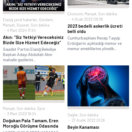
Ekonomi
,
Manşet
,
Son dakika
4 Ocak 2023 09:38
Elazığ yerel haberler
,
Gündem
,
Manşet
,
Siyaset
,
Son dakika
2023 bedelli askerlik ücreti
4 Mart 2024 17:54
belli oldu
Akın: “Siz Yetkiyi Vereceksiniz
Cumhurbaşklanı Recep Tayyip
Bizde Size Hizmet Edeceğiz”
Erdoğan’ın açıkladığı memur ve
memur emeklilerine yönelik...
Saadet Partisi Elazığ Belediye
Başkan Adayı Abdullah Akın
mahalle gezilerini...
Manşet
,
Son dakika
,
Spor
3 Mart 2023 19:24
Sağlık
,
Son dakika
27 Aralık 2022 01:26
Doğukan Pala Tamam, Eren
Moroğlu Görüşme Odasında
Beyin Kanaması