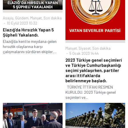
Asayiş
,
Gündem
,
Manşet
,
Son dakika
10 Eylül 2023 10:32
Elazığ’da Hırsızlık Yapan 5
Şüpheli Yakalandı.
Elazığ’da kentte meydana gelen
hırsızlık olaylarına karşı
Manşet
,
Siyaset
,
Son dakika
çalışmalarını sürdüren ekipler,...
5 Ocak 2023 14:44
2023 Türkiye genel seçimleri
ve Türkiye Cumhurbaşkanlığı
seçimi yaklaşırken, partiler
arası ittifaklarda
belirlenmeye başladı.
TÜRKİYE İTTİFAKI RESMEN
KURULDU. 2023 Türkiye genel
seçimleri ve...