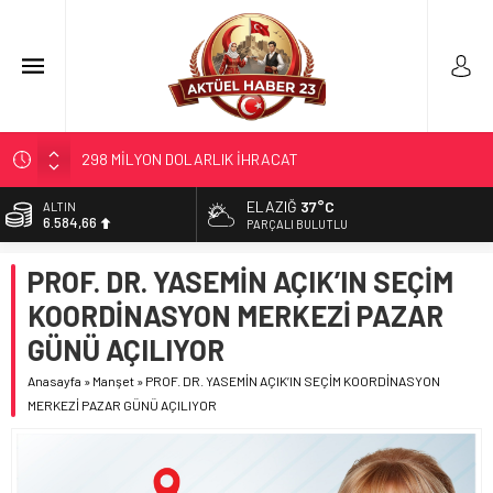
298 MİLYON DOLARLIK İHRACAT
ERDEM; ENTÜBE EDİLDİ…
ELAZIĞ
37°C
BİST
13.889,75
ELAZIĞ’DA TEFECİLİK OPERASYONU
PARÇALI BULUTLU
YRP’DEN, KARAYOLCULARA TEŞEKKÜR
DOLAR
PROF. DR. YASEMİN AÇIK’IN SEÇİM
47,7046
TÜRK OĞUZ BOYLARI
KOORDİNASYON MERKEZİ PAZAR
EURO
55,0051
GÜNÜ AÇILIYOR
ALTIN
Anasayfa
»
Manşet
»
PROF. DR. YASEMİN AÇIK’IN SEÇİM KOORDİNASYON
6.584,66
MERKEZİ PAZAR GÜNÜ AÇILIYOR